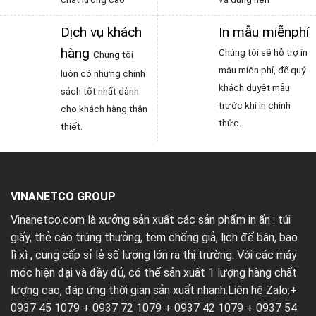
Dịch vụ khách
In mẫu miễnphí
hàng
Chúng tôi sẽ hỗ trợ in
Chúng tôi
mẫu miễn phí, để quý
luôn có những chính
khách duyệt mẫu
sách tốt nhất dành
trước khi in chính
cho khách hàng thân
thức.
thiết.
VINANETCO GROUP
Vinanetco.com là xưởng sản xuất các sản phẩm in ấn :
túi
giấy
,
thẻ cào trúng thưởng
,
tem chống giả
,
lịch để bàn
,
bao
lì xì
, cung cấp sỉ lẻ số lượng lớn ra thị trường. Với các máy
móc hiện đại và đầy đủ, có thể sản xuất 1 lượng hàng chất
lượng cao, đáp ứng thời gian sản xuất nhanh.Liên hệ Zalo:+
0937 45 1079 + 0937 72 1079 + 0937 42 1079 + 0937 54