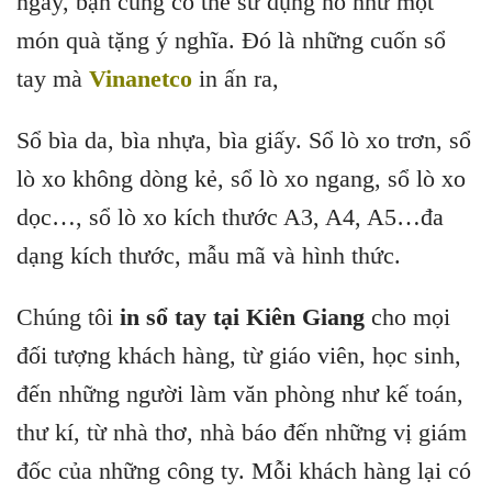
ngày, bạn cũng có thể sử dụng nó như một
món quà tặng ý nghĩa. Đó là những cuốn sổ
tay mà
Vinanetco
in ấn ra,
Sổ bìa da, bìa nhựa, bìa giấy. Sổ lò xo trơn, sổ
lò xo không dòng kẻ, sổ lò xo ngang, sổ lò xo
dọc…, sổ lò xo kích thước A3, A4, A5…đa
dạng kích thước, mẫu mã và hình thức.
Chúng tôi
in sổ tay tại Kiên Giang
cho mọi
đối tượng khách hàng, từ giáo viên, học sinh,
đến những người làm văn phòng như kế toán,
thư kí, từ nhà thơ, nhà báo đến những vị giám
đốc của những công ty. Mỗi khách hàng lại có