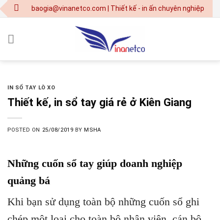
Skip
baogia@vinanetco.com | Thiết kế - in ấn chuyên nghiệp tại TPH
to
content
IN SỔ TAY LÒ XO
Thiết kế, in sổ tay giá rẻ ở Kiên Giang
POSTED ON
25/08/2019
BY
MSHA
Những cuốn sổ tay giúp doanh nghiệp
quảng bá
Khi bạn sử dụng toàn bộ những cuốn sổ ghi
chép một loại cho toàn bộ nhân viên, cán bộ