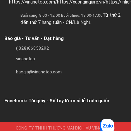
https://vinanetco.com/https://xuongingiare.vn/https://inli
Từ thứ 2
Buổi sáng: 8:00 - 12:00 Buổi chiều: 13:00-17:00
đến thứ 7 hàng tuần - CN/Lễ Nghĩ.
Báo giá - Tư vấn - Đặt hàng
( 028)66858292
vinanetco
baogia@vinanetco.com
Facebook:
Túi giấy - Sổ tay lò xo sỉ lẻ toàn quốc
CÔNG TY TNHH THƯƠNG MẠI DỊCH VỤ VINANETCO