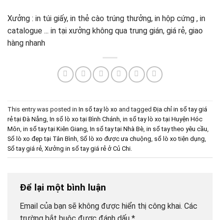
Xưởng : in túi giấy, in thẻ cào trúng thưởng, in hộp cứng , in
catalogue ... in tại xưởng không qua trung gián, giá rẻ, giao
hàng nhanh
This entry was posted in
In sổ tay lò xo
and tagged
Địa chỉ in sổ tay giá
rẻ tại Đà Nẵng
,
In sổ lò xo tại Bình Chánh
,
in sổ tay lò xo tại Huyện Hóc
Môn
,
in sổ tay tại Kiên Giang
,
In sổ tay tại Nhà Bè
,
in sổ tay theo yêu cầu
,
Sổ lò xo đẹp tại Tân Bình
,
Sổ lò xo được ưa chuộng
,
sổ lò xo tiện dụng
,
Sổ tay giá rẻ
,
Xưởng in sổ tay giá rẻ ở Củ Chi
.
Để lại một bình luận
Email của bạn sẽ không được hiển thị công khai.
Các
trường bắt buộc được đánh dấu
*