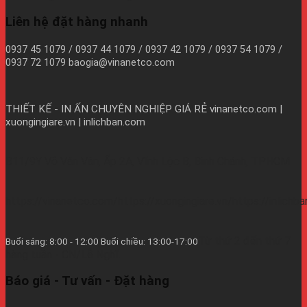
Liên hệ đặt hàng nhanh
0937 45 1079 / 0937 44 1079 / 0937 42 1079 / 0937 54 1079 /
0937 72 1079 baogia@vinanetco.com
THIẾT KẾ - IN ẤN CHUYÊN NGHIỆP GIÁ RẺ
vinanetco.com |
xuongingiare.vn | inlichban.com
B11/9Y Võ Văn Vân, Ấp 2A, Vĩnh Lộc B, Bình Chánh, TPHCM
https://vinanetco.com/https://xuongingiare.vn/https://inlichb
Từ thứ 2 đến thứ 7
Buổi sáng: 8:00 - 12:00 Buổi chiều: 13:00-17:00
hàng tuần - CN/Lễ Nghĩ.
Báo giá - Tư vấn - Đặt hàng