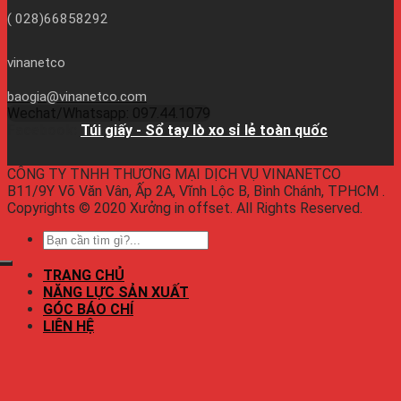
( 028)66858292
vinanetco
baogia@vinanetco.com
Wechat/Whatsapp: 097.44.1079
Facebook:
Túi giấy - Sổ tay lò xo sỉ lẻ toàn quốc
CÔNG TY TNHH THƯƠNG MẠI DỊCH VỤ VINANETCO
B11/9Y Võ Văn Vân, Ấp 2A, Vĩnh Lộc B, Bình Chánh, TPHCM .
Copyrights © 2020 Xưởng in offset. All Rights Reserved.
TRANG CHỦ
NĂNG LỰC SẢN XUẤT
GÓC BÁO CHÍ
LIÊN HỆ