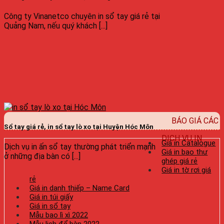
Công ty Vinanetco chuyên in sổ tay giá rẻ tại
Quảng Nam, nếu quý khách [...]
BÁO GIÁ CÁC
Sổ tay giá rẻ, in sổ tay lò xo tại Huyện Hóc Môn
DỊCH VỤ IN
Giá in Catalogue
Dịch vụ in ấn sổ tay thường phát triển mạnh
Giá in bao thư
ở những địa bàn có [...]
ghép giá rẻ
Giá in tờ rơi giá
rẻ
Giá in danh thiếp – Name Card
Giá in túi giấy
Giá in sổ tay
Mẫu bao lì xì 2022