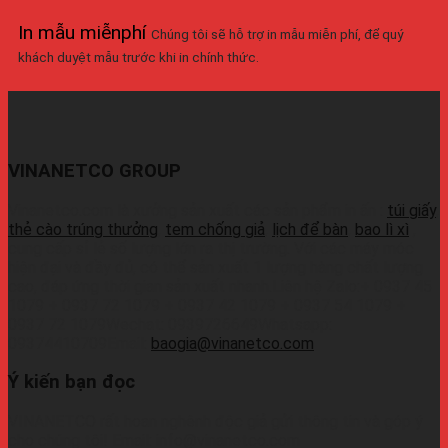
In mẫu miễnphí
Chúng tôi sẽ hỗ trợ in mẫu miễn phí, để quý
khách duyệt mẫu trước khi in chính thức.
VINANETCO GROUP
Vinanetco.com là xưởng sản xuất các sản phẩm in ấn :
túi giấy
,
thẻ cào trúng thưởng
,
tem chống giả
,
lịch để bàn
,
bao lì xì
,
cung cấp sỉ lẻ số lượng lớn ra thị trường. Với các máy móc
hiện đại và đầy đủ, có thể sản xuất 1 lượng hàng chất lượng
cao, đáp ứng thời gian sản xuất nhanh.Liên hệ Zalo:+ 0937 45
1079 + 0937 72 1079 + 0937 42 1079 + 0937 54 1079 +
0937 72 1079Wechat: 0939726649Whatsapp:
09374410709Email:
baogia@vinanetco.com
Ý kiến bạn đọc
VINANETCO rất hoan nghênh độc giả gửi thông tin và góp ý
cho chúng tôi! Email: info@vinanetco.com