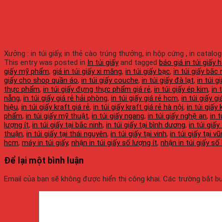
Xưởng : in túi giấy, in thẻ cào trúng thưởng, in hộp cứng , in catalo
This entry was posted in
In túi giấy
and tagged
báo giá in túi giấy 
giấy mỹ phẩm
,
giá in túi giấy xi măng
,
in túi giấy bạc
,
in túi giấy bắc 
giấy cho shop quần áo
,
in túi giấy couche
,
in túi giấy đà lạt
,
in túi 
thực phẩm
,
in túi giấy đựng thực phẩm giá rẻ
,
in túi giấy ép kim
,
in 
nẵng
,
in túi giấy giá rẻ hải phòng
,
in túi giấy giá rẻ hcm
,
in túi giấy g
hiệu
,
in túi giấy kraft giá rẻ
,
in túi giấy kraft giá rẻ hà nội
,
in túi giấy
phẩm
,
in túi giấy mỹ thuật
,
in túi giấy ngang
,
in túi giấy nghệ an
,
in 
lượng ít
,
in túi giấy tại bắc ninh
,
in túi giấy tại bình dương
,
in túi giấy
thuận
,
in túi giấy tại thái nguyên
,
in túi giấy tại vinh
,
in túi giấy tại v
hcm
,
máy in túi giấy
,
nhận in túi giấy số lượng ít
,
nhận in túi giấy số
Để lại một bình luận
Email của bạn sẽ không được hiển thị công khai.
Các trường bắt 