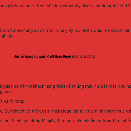
ng gói hambuger đựng các loại khoai tây chiên,.. sử dụng túi có 
cả nước nói chung có dịch vụ in túi giấy.Tuy nhiên, điều mà khách hàng 
nghiệp.
Hãy sử dụng túi giấy Kraft thân thiện với môi trường
 nghiệp
sẽ hỗ trợ khách hàng thiết kế những mẫu túi bắt mắt, phù h
g hiệu.
ất xứ rõ
ràng.
ớc. Quý
khách có thể đặt in thêm logo lên túi của mình nhằm mục đ
hi tiết về các dòng túi giấy đảm bảo tiêu chuẩn an toàn thực phẩm 