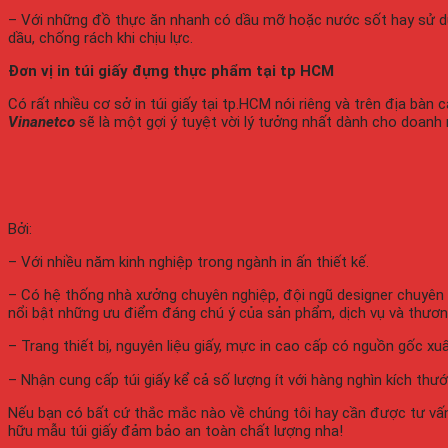
– Với những đồ thực ăn nhanh có dầu mỡ hoặc nước sốt hay sử dụ
dầu, chống rách khi chịu lực.
Đơn vị in túi giấy đựng thực phẩm tại tp HCM
Có rất nhiều cơ sở in túi giấy tại tp.HCM nói riêng và trên địa bàn 
Vinanetco
sẽ là một gợi ý tuyệt vời lý tưởng nhất dành cho doanh 
Bởi:
– Với nhiều năm kinh nghiệp trong ngành in ấn thiết kế.
– Có hệ thống nhà xưởng chuyên nghiệp, đội ngũ designer chuyên
nổi bật những ưu điểm đáng chú
ý của sản phẩm, dịch vụ và thươn
– Trang thiết bị, nguyên liệu giấy, mực in cao cấp có nguồn gốc xu
– Nhận cung cấp túi giấy kể cả số lượng ít với hàng nghìn kích thư
Nếu bạn có bất cứ thắc mắc nào về chúng tôi hay cần được tư vấn c
hữu mẫu túi giấy đảm bảo an toàn chất lượng nha!