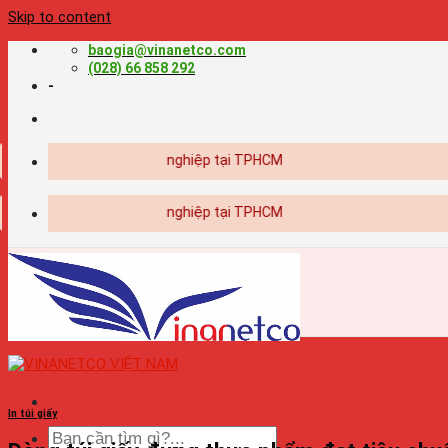
Skip to content
baogia@vinanetco.com
(028) 66 858 292
-
ế - in ấn chuyên nghiệp tại TPHCM
ế - in ấn chuyên nghiệp tại TPHCM
In túi giấy