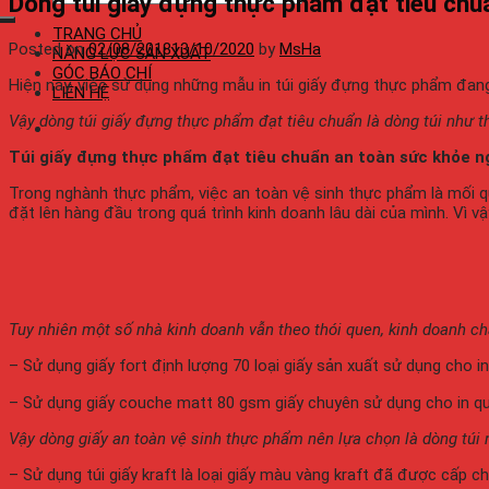
Dòng túi giấy đựng thực phẩm đạt tiêu chu
TRANG CHỦ
Posted on
02/08/2018
13/10/2020
by
MsHa
NĂNG LỰC SẢN XUẤT
GÓC BÁO CHÍ
Hiện nay, việc sử dụng những mẫu in túi giấy đựng thực phẩm đang
LIÊN HỆ
Vậy dòng túi giấy đựng thực phẩm đạt tiêu chuẩn là dòng túi như t
Túi giấy đựng thực phẩm đạt tiêu chuẩn an toàn sức khỏe ng
Trong nghành thực phẩm, việc an toàn vệ sinh thực phẩm là mối 
đặt lên hàng đầu trong quá trình kinh doanh lâu dài của mình. Vì vậ
Tuy nhiên một số nhà kinh doanh vẫn theo thói quen, kinh doanh chạ
– Sử dụng giấy fort định lượng 70 loại giấy sản xuất sử dụng cho i
– Sử dụng giấy couche matt 80 gsm giấy chuyên sử dụng cho in quả
Vậy dòng giấy an toàn vệ sinh thực phẩm nên lựa chọn là dòng túi 
– Sử dụng túi giấy kraft là loại giấy màu vàng kraft đã được cấp 