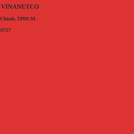
 VINANETCO
h Chánh, TPHCM .
28727