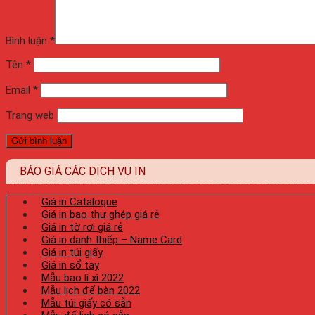
Bình luận
*
Tên
*
Email
*
Trang web
BÁO GIÁ CÁC DỊCH VỤ IN
Giá in Catalogue
Giá in bao thư ghép giá rẻ
Giá in tờ rơi giá rẻ
Giá in danh thiếp – Name Card
Giá in túi giấy
Giá in sổ tay
Mẫu bao lì xì 2022
Mẫu lịch để bàn 2022
Mẫu túi giấy có sẵn