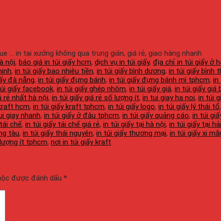
gue ... in tại xưởng không qua trung gián, giá rẻ, giao hàng nhanh
hà nội
,
báo giá in túi giấy hcm
,
dịch vụ in túi giấy
,
địa chỉ in túi giấy ở h
ninh
,
in túi giấy bao nhiêu tiền
,
in túi giấy bình dương
,
in túi giấy bình 
giấy đà nẵng
,
in túi giấy đựng bánh
,
in túi giấy đựng bánh mì tphcm
,
in
túi giấy facebook
,
in túi giấy ghép nhôm
,
in túi giấy giá
,
in túi giấy giá
iá rẻ nhất hà nội
,
in túi giấy giá rẻ số lượng ít
,
in tui giay ha noi
,
in túi 
 kraft hcm
,
in túi giấy kraft tphcm
,
in túi giấy logo
,
in túi giấy lý thái tổ
tui giay nhanh
,
in túi giấy ở đâu tphcm
,
in túi giấy quảng cáo
,
in túi giấ
 tái chế
,
in túi giấy tái chế giá rẻ
,
in túi giấy tại hà nội
,
in túi giấy tại h
ũng tàu
,
in túi giấy thái nguyên
,
in túi giấy thương mại
,
in túi giấy xi mă
 lượng ít tphcm
,
nơi in túi giấy kraft
.
buộc được đánh dấu
*