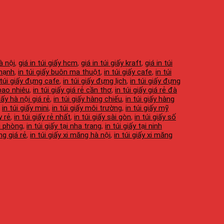
à nội
,
giá in túi giấy hcm
,
giá in túi giấy kraft
,
giá in túi
thạnh
,
in túi giấy buôn ma thuột
,
in túi giấy cafe
,
in túi
 túi giấy đựng cafe
,
in túi giấy đựng lịch
,
in túi giấy đựng
 bao nhiêu
,
in túi giấy giá rẻ cần thơ
,
in túi giấy giá rẻ đà
giấy hà nội giá rẻ
,
in túi giấy hàng chiếu
,
in túi giấy hàng
,
in túi giấy mini
,
in túi giấy môi trường
,
in túi giấy mỹ
y rẻ
,
in túi giấy rẻ nhất
,
in túi giấy sài gòn
,
in túi giấy số
ải phòng
,
in túi giấy tại nha trang
,
in túi giấy tại ninh
ng giá rẻ
,
in túi giấy xi măng hà nội
,
in túi giấy xi măng