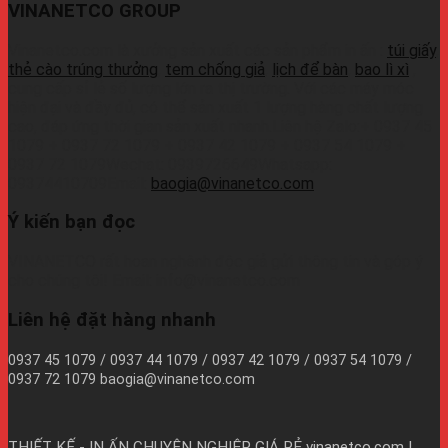
VINANETCO GROUP
Vinanetco.com là xưởng sản xuất các sản phẩm in ấn :
túi giấy
,
thẻ cào trúng thưởng
,
tem chống giả
,
lịch để bàn
,
bao lì xì
,
cung cấp sỉ lẻ số lượng lớn ra thị trường. Với các máy móc
hiện đại và đầy đủ, có thể sản xuất 1 lượng hàng chất lượng
cao, đáp ứng thời gian sản xuất nhanh.Liên hệ Zalo:+ 0937 45
1079 + 0937 72 1079 + 0937 42 1079 + 0937 54 1079 +
0937 72 1079Wechat: 0939726649Whatsapp:
09374410709Email:
baogia@vinanetco.com
Ý kiến bạn đọc
VINANETCO rất hoan nghênh độc giả gửi thông tin và góp ý
cho chúng tôi! Email: info@vinanetco.com
Liên hệ đặt hàng nhanh
0937 45 1079 / 0937 44 1079 / 0937 42 1079 / 0937 54 1079 /
0937 72 1079 baogia@vinanetco.com
THIẾT KẾ - IN ẤN CHUYÊN NGHIỆP GIÁ RẺ
vinanetco.com |