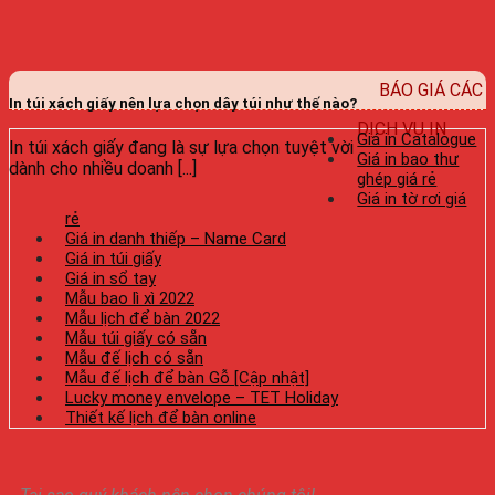
BÁO GIÁ CÁC
In túi xách giấy nên lựa chọn dây túi như thế nào?
DỊCH VỤ IN
Giá in Catalogue
In túi xách giấy đang là sự lựa chọn tuyệt vời
Giá in bao thư
dành cho nhiều doanh [...]
ghép giá rẻ
Giá in tờ rơi giá
rẻ
Giá in danh thiếp – Name Card
Giá in túi giấy
Giá in sổ tay
Mẫu bao lì xì 2022
Mẫu lịch để bàn 2022
Mẫu túi giấy có sẵn
Mẫu đế lịch có sẵn
Mẫu đế lịch để bàn Gỗ [Cập nhật]
Lucky money envelope – TET Holiday
Thiết kế lịch để bàn online