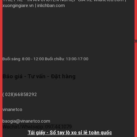
xuongingiare.vn | inlichban.com
B11/9Y Võ Văn Vân, Ấp 2A, Vĩnh Lộc B, Bình Chánh, TPHCM
https://vinanetco.com/https://xuongingiare.vn/https://inlichb
Từ thứ 2 đến thứ 7
Buổi sáng: 8:00 - 12:00 Buổi chiều: 13:00-17:00
hàng tuần - CN/Lễ Nghĩ.
Báo giá - Tư vấn - Đặt hàng
( 028)66858292
vinanetco
baogia@vinanetco.com
Wechat/Whatsapp: 097.44.1079
Facebook:
Túi giấy - Sổ tay lò xo sỉ lẻ toàn quốc