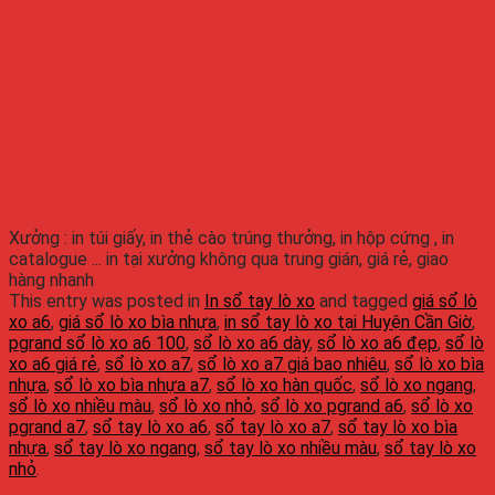
Xưởng : in túi giấy, in thẻ cào trúng thưởng, in hộp cứng , in
catalogue ... in tại xưởng không qua trung gián, giá rẻ, giao
hàng nhanh
This entry was posted in
In sổ tay lò xo
and tagged
giá sổ lò
xo a6
,
giá sổ lò xo bìa nhựa
,
in sổ tay lò xo tại Huyện Cần Giờ
,
pgrand sổ lò xo a6 100
,
sổ lò xo a6 dày
,
sổ lò xo a6 đẹp
,
sổ lò
xo a6 giá rẻ
,
sổ lò xo a7
,
sổ lò xo a7 giá bao nhiêu
,
sổ lò xo bìa
nhựa
,
sổ lò xo bìa nhựa a7
,
sổ lò xo hàn quốc
,
sổ lò xo ngang
,
sổ lò xo nhiều màu
,
sổ lò xo nhỏ
,
sổ lò xo pgrand a6
,
sổ lò xo
pgrand a7
,
sổ tay lò xo a6
,
sổ tay lò xo a7
,
sổ tay lò xo bìa
nhựa
,
sổ tay lò xo ngang
,
sổ tay lò xo nhiều màu
,
sổ tay lò xo
nhỏ
.