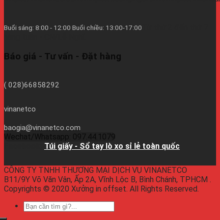
Từ thứ 2 đến thứ 7
Buổi sáng: 8:00 - 12:00 Buổi chiều: 13:00-17:00
hàng tuần - CN/Lễ Nghĩ.
Báo giá - Tư vấn - Đặt hàng
( 028)66858292
vinanetco
baogia@vinanetco.com
Wechat/Whatsapp: 097.44.1079
Facebook:
Túi giấy - Sổ tay lò xo sỉ lẻ toàn quốc
CÔNG TY TNHH THƯƠNG MẠI DỊCH VỤ VINANETCO
B11/9Y Võ Văn Vân, Ấp 2A, Vĩnh Lộc B, Bình Chánh, TPHCM .
Copyrights © 2020 Xưởng in offset. All Rights Reserved.