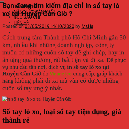
Bạn đang tim kiếm địa chỉ in sổ tay lò
TRANG CHỦ
NĂNG LỰC SẢN XUẤT
xo tại Huyện Cần Giờ ?
GÓC BÁO CHÍ
LIÊN HỆ
Posted on
03/05/2019
14/10/2020
by
MsHa
Cách trung tâm Thành phố Hồ Chí Minh gần 50
km, nhiều khi những doanh nghiệp, công ty
muốn có những cuốn sổ tay để ghi chép, hay in
ấn tặng quà thường rất bất tiện và đi xa.
Để phục
vụ nhu cầu tận nơi, dịch vụ
in sổ tay lò xo tại
Huyện Cần Giờ
do
cung cấp, giúp khách
Vinanetco
không phải đi xa mà vẫn có được những
hàng
cuốn sổ tay ưng ý nhất.
Sổ tay lò xo, loại sổ tay tiện dụng, giá
thành rẻ