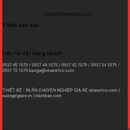
1079 + 0937 72 1079 + 0937 42 1079 + 0937 54 1079 +
0937 72 1079Wechat: 0939726649Whatsapp:
09374410709Email:
baogia@vinanetco.com
Ý kiến bạn đọc
VINANETCO rất hoan nghênh độc giả gửi thông tin và góp ý
cho chúng tôi! Email: info@vinanetco.com
Liên hệ đặt hàng nhanh
0937 45 1079 / 0937 44 1079 / 0937 42 1079 / 0937 54 1079 /
0937 72 1079 baogia@vinanetco.com
THIẾT KẾ - IN ẤN CHUYÊN NGHIỆP GIÁ RẺ
vinanetco.com |
xuongingiare.vn | inlichban.com
B11/9Y Võ Văn Vân, Ấp 2A, Vĩnh Lộc B, Bình Chánh, TPHCM
https://vinanetco.com/https://xuongingiare.vn/https://inlichb