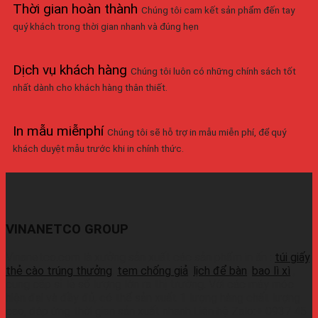
Thời gian hoàn thành
Chúng tôi cam kết sản phẩm đến tay
quý khách trong thời gian nhanh và đúng hẹn
Dịch vụ khách hàng
Chúng tôi luôn có những chính sách tốt
nhất dành cho khách hàng thân thiết.
In mẫu miễnphí
Chúng tôi sẽ hỗ trợ in mẫu miễn phí, để quý
khách duyệt mẫu trước khi in chính thức.
VINANETCO GROUP
Vinanetco.com là xưởng sản xuất các sản phẩm in ấn :
túi giấy
,
thẻ cào trúng thưởng
,
tem chống giả
,
lịch để bàn
,
bao lì xì
,
cung cấp sỉ lẻ số lượng lớn ra thị trường. Với các máy móc
hiện đại và đầy đủ, có thể sản xuất 1 lượng hàng chất lượng
cao, đáp ứng thời gian sản xuất nhanh.Liên hệ Zalo:+ 0937 45