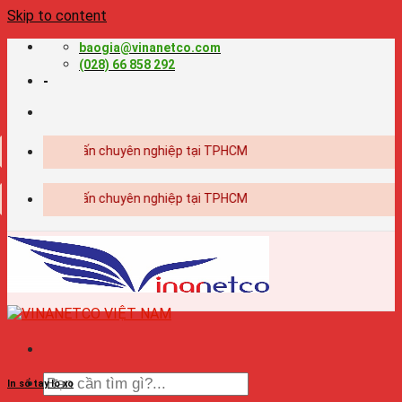
Skip to content
baogia@vinanetco.com
(028) 66 858 292
-
t kế - in ấn chuyên nghiệp tại TPHCM
t kế - in ấn chuyên nghiệp tại TPHCM
In sổ tay lò xo