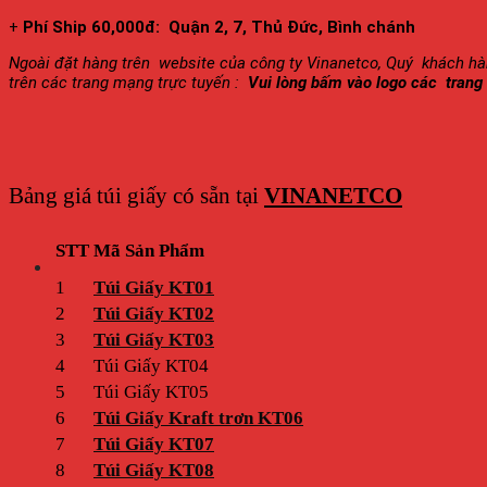
+
Phí Ship 60,000đ: Quận 2, 7, Thủ Đức, Bình chánh
Ngoài đặt hàng trên website của công ty Vinanetco, Quý khách hàn
trên các trang mạng trực tuyến :
Vui lòng bấm vào logo các trang
Bảng giá túi giấy có sẵn tại
VINANETCO
STT
Mã Sản Phẩm
1
Túi Giấy KT01
2
Túi Giấy KT02
3
Túi Giấy KT03
4
Túi Giấy KT04
5
Túi Giấy KT05
6
Túi Giấy Kraft trơn KT06
7
Túi Giấy KT07
8
Túi Giấy KT08