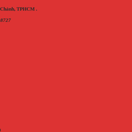
h Chánh, TPHCM .
28727
O