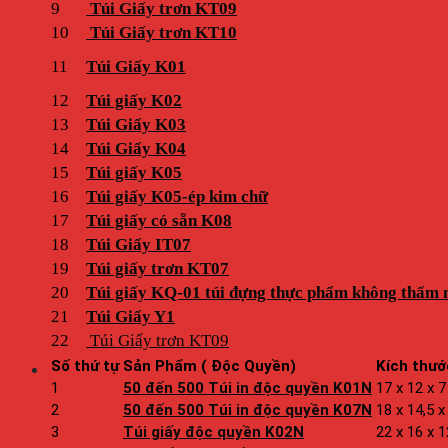
9
Túi Giấy trơn KT09
10
Túi Giấy trơn KT10
11
Túi Giấy K01
12
Túi giấy K02
13
Túi Giấy K03
14
Túi Giấy K04
15
Túi giấy K05
16
Túi giấy K05-ép kim chữ
17
Túi giấy có sẵn K08
18
Túi Giấy IT07
19
Túi giấy trơn KT07
20
Túi giấy KQ-01 túi đựng thực phẩm không thấm 
21
Túi Giấy Y1
22
Túi Giấy trơn KT09
Số thứ tự
Sản Phẩm ( Độc Quyền)
Kích thướ
1
50 đến 500 Túi in độc quyền K01N
17 x 12 x 7
2
50 đến 500 Túi in độc quyền K07N
18 x 14,5 
3
Túi giấy độc quyền K02N
22 x 16 x 