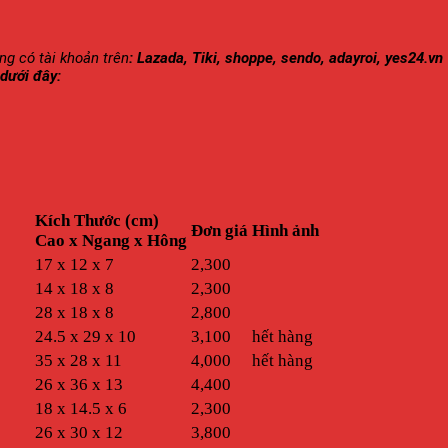
g có tài khoản trên
: Lazada, Tiki, shoppe, sendo, adayroi, yes24.vn
 dưới đây:
Kích Thước (cm)
Đơn giá
Hình ảnh
Cao x Ngang x Hông
17 x 12 x 7
2,300
14 x 18 x 8
2,300
28 x 18 x 8
2,800
24.5 x 29 x 10
3,100
hết hàng
35 x 28 x 11
4,000
hết hàng
26 x 36 x 13
4,400
18 x 14.5 x 6
2,300
26 x 30 x 12
3,800