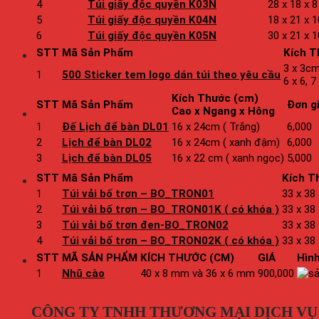
4
Túi giấy độc quyền K03N
28 x 18 x 8
5
Túi giấy độc quyền K04N
18 x 21 x 
6
Túi giấy độc quyền K05N
30 x 21 x 
STT
Mã Sản Phẩm
Kích T
3 x 3cm,
1
500 Sticker tem logo dán túi theo yêu cầu
6 x 6, 7
Kích Thước (cm)
STT
Mã Sản Phẩm
Đơn g
Cao x Ngang x Hông
1
Đế Lịch để bàn DL01
16 x 24cm ( Trắng)
6,000
2
Lịch để bàn DL02
16 x 24cm ( xanh đậm)
6,000
3
Lịch để bàn DL05
16 x 22 cm ( xanh ngọc)
5,000
STT
Mã Sản Phẩm
Kích T
1
Túi vải bố trơn – BO_TRON01
33 x 38
2
Túi vải bố trơn – BO_TRON01K ( có khóa )
33 x 38
3
Túi vải bố trơn đen-BO_TRON02
33 x 38
4
Túi vải bố trơn – BO_TRON02K ( có khóa )
33 x 38
STT
MÃ SẢN PHẨM
KÍCH THƯỚC (CM)
GIÁ
Hìn
1
Nhũ cào
40 x 8 mm và 36 x 6 mm
900,000
CÔNG TY TNHH THƯƠNG MẠI DỊCH VỤ