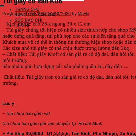
Túi giấy có sẵn K08
TRANG CHỦ
Posted on
07/05/2019
14/10/2020
by
MsHa
NĂNG LỰC SẢN XUẤT
GÓC BÁO CHÍ
– Kích thước: cao 26 x ngang 30 x 12 cm
LIÊN HỆ
– Túi giấy chúng tôi hiện có nhiều size thích hợp cho shop M
hoặc đựng quà tặng, túi phù hợp cho các sự kiện tặng quà c
Khách mua về có thể in thông tin thương hiệu shop hoặc dán d
Các size nhỏ túi giấy có thể chịu được trọng lương đến 3kg
– Chất liệu: Túi giấy Kraft có sẵn giá rẻ có độ dai, đàn hồi t
môi trường.
Sản phẩm phù hợp đựng các sản phẩm quần áo, dày dép…..
Chất liệu: Túi giấy trơn có sẵn giá rẻ có độ dai, đàn hồi tốt,
trường.
Lưu ý :
–
Giá chưa bao gồm vat
Giá chưa bao gồm phí vận chuyển Tp. Hồ chí Minh
+ Phí Ship 40,000đ
:
Q1,3,4,5,6, Tân Bình, Phú Nhuận, Gò Vấ