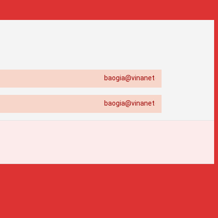
baogia@vinanetco.com | Thiết kế - in ấn chu
baogia@vinanetco.com | Thiết kế - in ấn chu