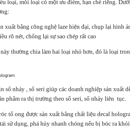
u loại, mỗi loại có một ưu điểm, hạn chế riêng. Dướ
ờng:
 xuất bằng công nghệ laze hiện đại, chụp lại hình ả
ều rõ nét, chống lại sự sao chép rất cao
này thường chia làm hai loại nhỏ hơn, đó là loại tro
 số nhảy , số seri giúp các doanh nghiệp sản xuất d
n phẩm ra thị trường theo số seri, số nhảy liên tục.
óc tổ ong được sản xuất bằng chất liệu decal holog
tái sử dụng, phá hủy nhanh chóng nếu bị bóc ra khỏi