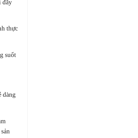
i đây
nh thực
ng suốt
ễ dàng
ram
 sản