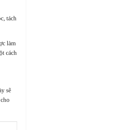
c, tách
ợc làm
ột cách
ày sẽ
 cho