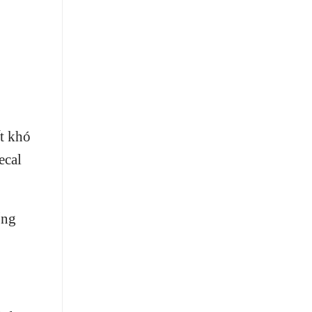
ất khó
ecal
ống