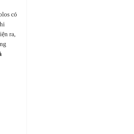
olos có
hi
ện ra,
Ứng
ả