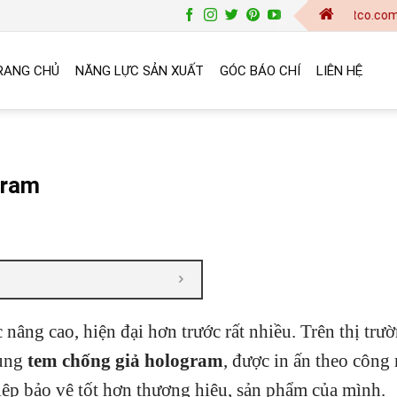
baogia@vinanetco.com | Thiết kế
RANG CHỦ
NĂNG LỰC SẢN XUẤT
GÓC BÁO CHÍ
LIÊN HỆ
gram
nâng cao, hiện đại hơn trước rất nhiều. Trên thị trư
dụng
tem chống giả hologram
, được in ấn theo công
hiệp bảo vệ tốt hơn thương hiệu, sản phẩm của mình.