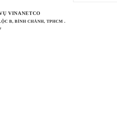
 VỤ VINANETCO
 LỘC B, BÌNH CHÁNH, TPHCM .
7