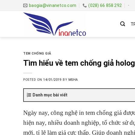
Skip
baogia@vinanetco.com
(028) 66 858 292
-
to
content
T
TEM CHỐNG GIẢ
Tìm hiểu về tem chống giả holo
POSTED ON
14/01/2019
BY
MSHA
Danh mục bài viết
Ngày nay, công nghệ in tem chống giả được 
hiện nay, nhiều doanh nghiệp, tổ chức sử 
mới, tỉ lệ làm giả cực thấp. Giúp doanh ng