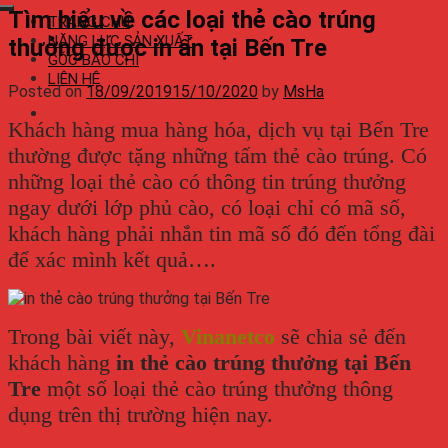
Tìm hiểu về các loại thẻ cào trúng
TRANG CHỦ
NĂNG LỰC SẢN XUẤT
thưởng được in ấn tại Bến Tre
GÓC BÁO CHÍ
LIÊN HỆ
Posted on
18/09/2019
15/10/2020
by
MsHa
Khách hàng mua hàng hóa, dịch vụ tại Bến Tre
thường được tặng những tấm thẻ cào trúng. Có
những loại thẻ cào có thông tin trúng thưởng
ngay dưới lớp phủ cào, có loại chỉ có mã số,
khách hàng phải nhắn tin mã số đó đến tổng đài
để xác mình kết quả….
Trong bài viết này,
Vinanetco
sẽ chia sẻ đến
khách hàng
in thẻ cào trúng thưởng tại Bến
Tre
một số loại thẻ cào trúng thưởng thông
dụng trên thị trường hiện nay.