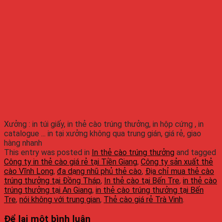
Xưởng : in túi giấy, in thẻ cào trúng thưởng, in hộp cứng , in
catalogue ... in tại xưởng không qua trung gián, giá rẻ, giao
hàng nhanh
This entry was posted in
In thẻ cào trúng thưởng
and tagged
Công ty in thẻ cào giá rẻ tại Tiền Giang
,
Công ty sản xuất thẻ
cào Vĩnh Long
,
đa dạng nhũ phủ thẻ cào
,
Địa chỉ mua thẻ cào
trúng thưởng tại Đồng Tháp
,
In thẻ cào tại Bến Tre
,
in thẻ cào
trúng thưởng tại An Giang
,
in thẻ cào trúng thưởng tại Bến
Tre
,
nói không với trung gian
,
Thẻ cào giá rẻ Trà Vinh
.
Để lại một bình luận