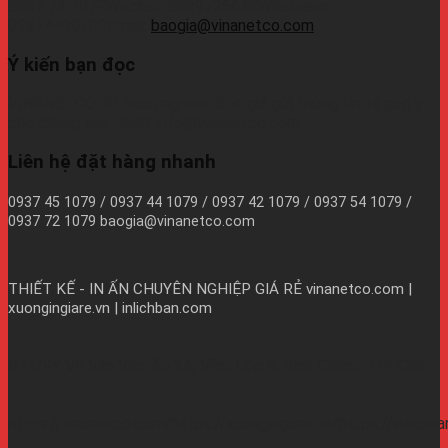
0937 72 1079Wechat: 0939726649Whatsapp:
09374410709Email:
baogia@vinanetco.com
Ý kiến bạn đọc
VINANETCO rất hoan nghênh độc giả gửi thông tin và góp ý
cho chúng tôi! Email: info@vinanetco.com
Liên hệ đặt hàng nhanh
0937 45 1079 / 0937 44 1079 / 0937 42 1079 / 0937 54 1079 /
0937 72 1079 baogia@vinanetco.com
THIẾT KẾ - IN ẤN CHUYÊN NGHIỆP GIÁ RẺ
vinanetco.com |
xuongingiare.vn | inlichban.com
B11/9Y Võ Văn Vân, Ấp 2A, Vĩnh Lộc B, Bình Chánh, TPHCM
https://vinanetco.com/https://xuongingiare.vn/https://inlichb