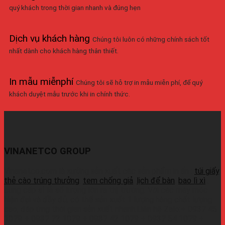
quý khách trong thời gian nhanh và đúng hẹn
Dịch vụ khách hàng
Chúng tôi luôn có những chính sách tốt
nhất dành cho khách hàng thân thiết.
In mẫu miễnphí
Chúng tôi sẽ hỗ trợ in mẫu miễn phí, để quý
khách duyệt mẫu trước khi in chính thức.
VINANETCO GROUP
Vinanetco.com là xưởng sản xuất các sản phẩm in ấn :
túi giấy
,
thẻ cào trúng thưởng
,
tem chống giả
,
lịch để bàn
,
bao lì xì
,
cung cấp sỉ lẻ số lượng lớn ra thị trường. Với các máy móc
hiện đại và đầy đủ, có thể sản xuất 1 lượng hàng chất lượng
cao, đáp ứng thời gian sản xuất nhanh.Liên hệ Zalo:+ 0937 45
1079 + 0937 72 1079 + 0937 42 1079 + 0937 54 1079 +