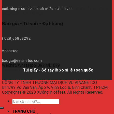
Từ thứ 2 đến thứ 7
Buổi sáng: 8:00 - 12:00 Buổi chiều: 13:00-17:00
hàng tuần - CN/Lễ Nghĩ.
Báo giá - Tư vấn - Đặt hàng
( 028)66858292
vinanetco
baogia@vinanetco.com
Wechat/Whatsapp: 097.44.1079
Facebook:
Túi giấy - Sổ tay lò xo sỉ lẻ toàn quốc
CÔNG TY TNHH THƯƠNG MẠI DỊCH VỤ VINANETCO
B11/9Y Võ Văn Vân, Ấp 2A, Vĩnh Lộc B, Bình Chánh, TPHCM .
Copyrights © 2020 Xưởng in offset. All Rights Reserved.
TRANG CHỦ