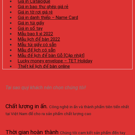
Giá in Catalogue
Giá in bao thư ghép giá rẻ
Giá in tờ rơi giá rẻ
Giá in danh thiếp – Name Card
Giá in túi giấy
Giá in sổ tay
Mẫu bao lì xì 2022
Mẫu lịch để bàn 2022
Mẫu túi giấy có sẵn
Mẫu đế lịch có sẵn
Mẫu đế lịch để bàn Gỗ [Cập nhật]
Lucky money envelope – TET Holiday
Thiết kế lịch để bàn online
Tại sao quý khách nên chọn chúng tôi!
Chất lượng in ấn
.
Công nghệ in ấn và thành phẩm tiên tiến nhất
tại Việt Nam để cho ra sản phẩm chất lượng cao
Thời gian hoàn thành
Chúng tôi cam kết sản phẩm đến tay