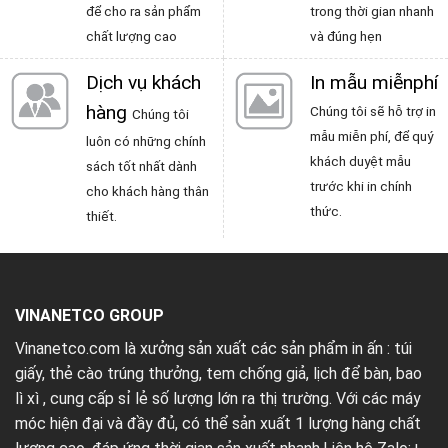
để cho ra sản phẩm
trong thời gian nhanh
chất lượng cao
và đúng hẹn
Dịch vụ khách
In mẫu miễnphí
hàng
Chúng tôi sẽ hỗ trợ in
Chúng tôi
mẫu miễn phí, để quý
luôn có những chính
khách duyệt mẫu
sách tốt nhất dành
trước khi in chính
cho khách hàng thân
thức.
thiết.
VINANETCO GROUP
Vinanetco.com là xưởng sản xuất các sản phẩm in ấn :
túi
giấy
,
thẻ cào trúng thưởng
,
tem chống giả
,
lịch để bàn
,
bao
lì xì
, cung cấp sỉ lẻ số lượng lớn ra thị trường. Với các máy
móc hiện đại và đầy đủ, có thể sản xuất 1 lượng hàng chất