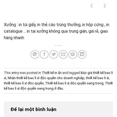
❮
❯
Xưởng : in túi giấy, in thẻ cào trúng thưởng, in hộp cứng , in
catalogue ... in tại xưởng không qua trung gián, giá rẻ, giao
hàng nhanh
This entry was posted in
Thiết kế in ấn
and tagged
Báo giá thiết kế bao lì
xì
,
Nhận thiết kế bao lì xì độc quyền cho doanh nghiệp
,
thiết kế bao lì xì
,
thiết kế bao lì xì độc quyền
,
Thiết kế bao lì xì độc quyền sang trọng
,
Thiết
kế bao lì xì độc quyền sang trọng ở đâu
.
Để lại một bình luận