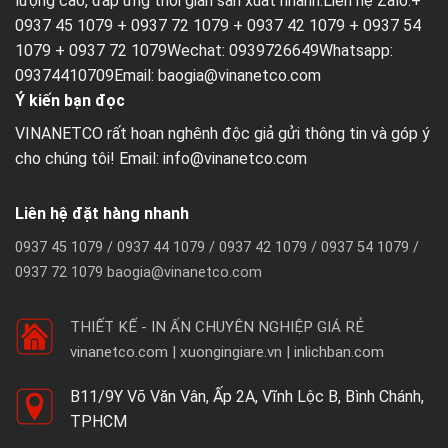
lượng cao, đáp ứng thời gian sản xuất nhanh.Liên hệ Zalo:+
0937 45 1079 + 0937 72 1079 + 0937 42 1079 + 0937 54
1079 + 0937 72 1079Wechat: 0939726649Whatsapp:
09374410709Email:
baogia@vinanetco.com
Ý kiến bạn đọc
VINANETCO rất hoan nghênh độc giả gửi thông tin và góp ý
cho chúng tôi! Email: info@vinanetco.com
Liên hệ đặt hàng nhanh
0937 45 1079 / 0937 44 1079 / 0937 42 1079 / 0937 54 1079 /
0937 72 1079 baogia@vinanetco.com
THIẾT KẾ - IN ẤN CHUYÊN NGHIỆP GIÁ RẺ
vinanetco.com | xuongingiare.vn | inlichban.com
B11/9Y Võ Văn Vân, Ấp 2A, Vĩnh Lộc B, Bình Chánh,
TPHCM