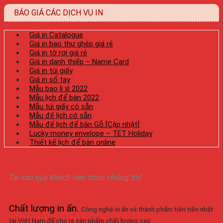
BÁO GIÁ CÁC DỊCH VỤ IN
Giá in Catalogue
Giá in bao thư ghép giá rẻ
Giá in tờ rơi giá rẻ
Giá in danh thiếp – Name Card
Giá in túi giấy
Giá in sổ tay
Mẫu bao lì xì 2022
Mẫu lịch để bàn 2022
Mẫu túi giấy có sẵn
Mẫu đế lịch có sẵn
Mẫu đế lịch để bàn Gỗ [Cập nhật]
Lucky money envelope – TET Holiday
Thiết kế lịch để bàn online
Tại sao quý khách nên chọn chúng tôi!
Chất lượng in ấn
.
Công nghệ in ấn và thành phẩm tiên tiến nhất
tại Việt Nam để cho ra sản phẩm chất lượng cao