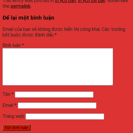
This entry was posted in
In lịch bàn
,
In lịch để bàn
. Bookmark
the
permalink
.
Để lại một bình luận
Email của bạn sẽ không được hiển thị công khai.
Các trường
bắt buộc được đánh dấu
*
Bình luận
*
Tên
*
Email
*
Trang web