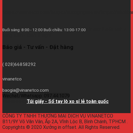
https://vinanetco.com/https://xuongingiare.vn/https://inlichb
Từ thứ 2 đến thứ 7
Buổi sáng: 8:00 - 12:00 Buổi chiều: 13:00-17:00
hàng tuần - CN/Lễ Nghĩ.
Báo giá - Tư vấn - Đặt hàng
( 028)66858292
vinanetco
baogia@vinanetco.com
Wechat/Whatsapp: 097.44.1079
Facebook:
Túi giấy - Sổ tay lò xo sỉ lẻ toàn quốc
CÔNG TY TNHH THƯƠNG MẠI DỊCH VỤ VINANETCO
B11/9Y Võ Văn Vân, Ấp 2A, Vĩnh Lộc B, Bình Chánh, TPHCM .
Copyrights © 2020 Xưởng in offset. All Rights Reserved.