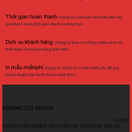
Thời gian hoàn thành
Chúng tôi cam kết sản phẩm đến tay
quý khách trong thời gian nhanh và đúng hẹn
Dịch vụ khách hàng
Chúng tôi luôn có những chính sách tốt
nhất dành cho khách hàng thân thiết.
In mẫu miễnphí
Chúng tôi sẽ hỗ trợ in mẫu miễn phí, để quý
khách duyệt mẫu trước khi in chính thức.
VINANETCO GROUP
Vinanetco.com là xưởng sản xuất các sản phẩm in ấn :
túi giấy
,
thẻ cào trúng thưởng
,
tem chống giả
,
lịch để bàn
,
bao lì xì
,
cung cấp sỉ lẻ số lượng lớn ra thị trường. Với các máy móc