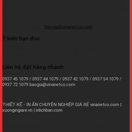
hiện đại và đầy đủ, có thể sản xuất 1 lượng hàng chất lượng
cao, đáp ứng thời gian sản xuất nhanh.Liên hệ Zalo:+ 0937 45
1079 + 0937 72 1079 + 0937 42 1079 + 0937 54 1079 +
0937 72 1079Wechat: 0939726649Whatsapp:
09374410709Email:
baogia@vinanetco.com
Ý kiến bạn đọc
VINANETCO rất hoan nghênh độc giả gửi thông tin và góp ý
cho chúng tôi! Email: info@vinanetco.com
Liên hệ đặt hàng nhanh
0937 45 1079 / 0937 44 1079 / 0937 42 1079 / 0937 54 1079 /
0937 72 1079 baogia@vinanetco.com
THIẾT KẾ - IN ẤN CHUYÊN NGHIỆP GIÁ RẺ
vinanetco.com |
xuongingiare.vn | inlichban.com
B11/9Y Võ Văn Vân, Ấp 2A, Vĩnh Lộc B, Bình Chánh, TPHCM