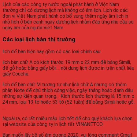
Lịch của các công ty nước ngoài phát hành ở Việt Nam
thường chỉ có dương lịch mà không có âm lịch. Lịch do các
đơn vị Việt Nam phát hành có bổ sung thêm ngày âm lịch in
nhỏ hơn ở bên cạnh ngày dương lịch nhằm đáp ứng nhu cầu so
ngày âm của người Việt Nam.
Các loại
lịch bàn
thị trường
lịch để bàn
hiện nay gồm có các loại chính sau:
lịch bàn
chữ A có kích thước 19 mm x 22 mm đế bằng Simili,
đế gỗ hoặc bằng giấy bồi,… nội dung lịch được in trên chất liệu
giấy Couche.
lịch để bàn
chữ M tương tự như lịch chữ A nhưng có thêm
phần Note để chú thích công việc, ngày tháng hoặc đánh dấu
những sự kiện quan trọng… Kích thước lịch thường là 15 mm x
24 mm, loại 13 tờ hoặc 53 tờ (52 tuần) đế bằng Simili hoặc gỗ,
…
Ngoài ra, có rất nhiều mẫu lịch tết để cho quý khách lựa chọn
tại website của công ty in lịch tết VINANETCO.
Bạn muốn lấy bộ số âm dương 2020, vui lòng comment Gmail