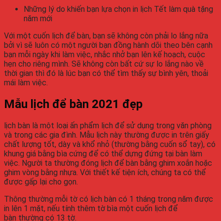
Những lý do khiến bạn lựa chọn in lịch Tết làm quà tặng
năm mới
Với một cuốn
lịch để bàn
, bạn sẽ không còn phải lo lắng nữa
bởi vì sẽ luôn có một người bạn đồng hành dõi theo bên cạnh
bạn mỗi ngày khi làm việc, nhắc nhở bạn lên kế hoạch, cuộc
hẹn cho riêng mình. Sẽ không còn bất cứ sự lo lắng nào về
thời gian thì đó là lúc bạn có thể tìm thấy sự bình yên, thoải
mái làm việc.
Mẫu
lịch để bàn
2021
đẹp
lịch bàn
là một loại ấn phẩm lịch để sử dụng trong văn phòng
và trong các gia đình. Mẫu lịch này thường được in trên giấy
chất lượng tốt, dày và khổ nhỏ (thường bằng cuốn sổ tay), có
khung giá bằng bìa cứng để có thể dựng đứng tại bàn làm
việc. Người ta thường đóng
lịch để bàn
bằng ghim xoắn hoặc
ghim vòng bằng nhựa. Với thiết kế tiện ích, chúng ta có thể
được gấp lại cho gọn.
Thông thường mỗi tờ có
lịch bàn
có 1 tháng trong năm được
in lên 1 mặt, nếu tính thêm tờ bìa một cuốn
lịch để
bàn
thường có 13 tờ.