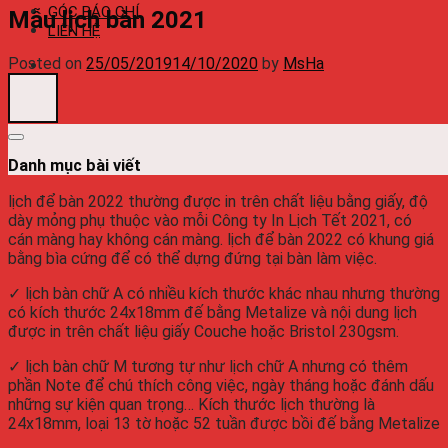
GÓC BÁO CHÍ
Mẫu lịch bàn 2021
LIÊN HỆ
Posted on
25/05/2019
14/10/2020
by
MsHa
Danh mục bài viết
lịch để bàn
2022
thường được in trên chất liệu bằng giấy, độ
dày mỏng phụ thuộc vào mỗi Công ty In Lịch Tết
2021
, có
cán màng hay không cán màng.
lịch để bàn
2022
có khung giá
bằng bìa cứng để có thể dựng đứng tại bàn làm việc.
✓
lịch bàn
chữ A có nhiều kích thước khác nhau nhưng thường
có kích thước 24x18mm đế bằng Metalize và nội dung lịch
được in trên chất liệu giấy Couche hoặc Bristol 230gsm.
✓
lịch bàn
chữ M tương tự như lịch chữ A nhưng có thêm
phần Note để chú thích công việc, ngày tháng hoặc đánh dấu
những sự kiện quan trọng… Kích thước lịch thường là
24x18mm, loại 13 tờ hoặc 52 tuần được bồi đế bằng Metalize