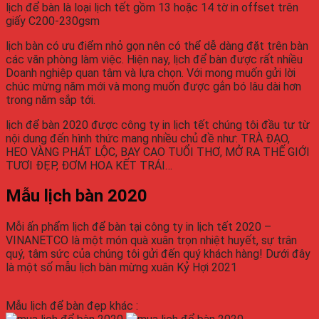
lịch để bàn
là loại lịch tết gồm 13 hoặc 14 tờ in offset trên
giấy C200-230gsm
lịch bàn
có ưu điểm nhỏ gọn nên có thể dễ dàng đặt trên bàn
các văn phòng làm việc. Hiện nay,
lịch để bàn
được rất nhiều
Doanh nghiệp quan tâm và lựa chọn. Với mong muốn gửi lời
chúc mừng năm mới và mong muốn được gắn bó lâu dài hơn
trong năm sắp tới.
lịch để bàn
2020
được công ty in lịch tết chúng tôi đầu tư từ
nội dung đến hình thức mang nhiều chủ đề như: TRÀ ĐẠO,
HEO VÀNG PHÁT LỘC, BAY CAO TUỔI THƠ, MỞ RA THẾ GIỚI
TƯƠI ĐẸP, ĐƠM HOA KẾT TRÁI…
Mẫu
lịch bàn
2020
Mỗi ấn phẩm
lịch để bàn
tại công ty in lịch tết
2020
–
VINANETCO là một món quà xuân trọn nhiệt huyết, sự trân
quý, tâm sức của chúng tôi gửi đến quý khách hàng! Dưới đây
là một số mẫu
lịch bàn
mừng xuân Kỷ Hợi
2021
Mẫu
lịch để bàn
đẹp khác :