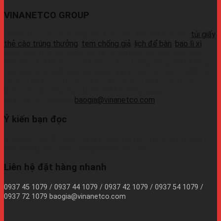
VINANETCO GROUP
Vinanetco.com là xưởng sản xuất các sản phẩm in ấn :
túi giấy
,
thẻ cào trúng thưởng
,
tem chống giả
,
lịch để bàn
,
bao lì xì
,
cung cấp sỉ lẻ số lượng lớn ra thị trường. Với các máy móc
hiện đại và đầy đủ, có thể sản xuất 1 lượng hàng chất lượng
cao, đáp ứng thời gian sản xuất nhanh.Liên hệ Zalo:+ 0937 45
1079 + 0937 72 1079 + 0937 42 1079 + 0937 54 1079 +
0937 72 1079Wechat: 0939726649Whatsapp:
09374410709Email:
baogia@vinanetco.com
Ý kiến bạn đọc
VINANETCO rất hoan nghênh độc giả gửi thông tin và góp ý
cho chúng tôi! Email: info@vinanetco.com
Liên hệ đặt hàng nhanh
0937 45 1079 / 0937 44 1079 / 0937 42 1079 / 0937 54 1079 /
0937 72 1079 baogia@vinanetco.com