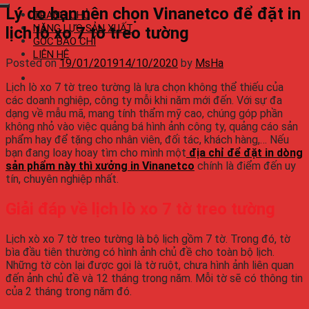
Lý do bạn nên chọn Vinanetco để đặt in
TRANG CHỦ
NĂNG LỰC SẢN XUẤT
lịch lò xo 7 tờ treo tường
GÓC BÁO CHÍ
LIÊN HỆ
Posted on
19/01/2019
14/10/2020
by
MsHa
Lịch lò xo 7 tờ treo tường là lựa chọn không thể thiếu của
các doanh nghiệp, công ty mỗi khi năm mới đến. Với sự đa
dạng về mẫu mã, mang tính thẩm mỹ cao, chúng góp phần
không nhỏ vào việc quảng bá hình ảnh công ty, quảng cáo sản
phẩm hay để tặng cho nhân viên, đối tác, khách hàng,… Nếu
bạn đang loay hoay tìm cho mình một
địa chỉ để đặt in dòng
sản phẩm này thì xưởng in Vinanetco
chính là điểm đến uy
tín, chuyên nghiệp nhất.
Giải đáp về lịch lò xo 7 tờ treo tường
Lịch xò xo 7 tờ treo tường là bộ lịch gồm 7 tờ. Trong đó, tờ
bìa đầu tiên thường có hình ảnh chủ đề cho toàn bộ lịch.
Những tờ còn lại được gọi là tờ ruột, chưa hình ảnh liên quan
đến ảnh chủ đề và 12 tháng trong năm. Mỗi tờ sẽ có thông tin
của 2 tháng trong năm đó.