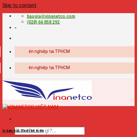
Skip to content
baogia@vinanetco.com
(028) 66 858 292
-
in ấn chuyên nghiệp tại TPHCM
in ấn chuyên nghiệp tại TPHCM
In bao lì xì
,
Thiết kế in ấn