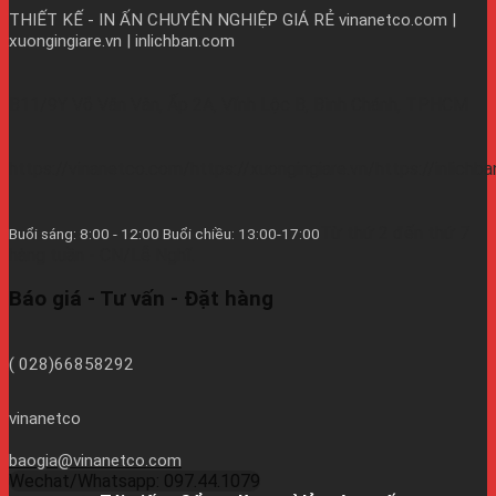
THIẾT KẾ - IN ẤN CHUYÊN NGHIỆP GIÁ RẺ
vinanetco.com |
xuongingiare.vn | inlichban.com
B11/9Y Võ Văn Vân, Ấp 2A, Vĩnh Lộc B, Bình Chánh, TPHCM
https://vinanetco.com/https://xuongingiare.vn/https://inlichb
Từ thứ 2 đến thứ 7
Buổi sáng: 8:00 - 12:00 Buổi chiều: 13:00-17:00
hàng tuần - CN/Lễ Nghĩ.
Báo giá - Tư vấn - Đặt hàng
( 028)66858292
vinanetco
baogia@vinanetco.com
Wechat/Whatsapp: 097.44.1079