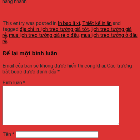
hàng nhanh
This entry was posted in
In bao lì xì
,
Thiết kế in ấn
and
tagged
địa chỉ in lịch treo tường giá tôt
,
lịch treo tường giá
rẻ
,
mua lịch treo tường giá rẻ ở đâu
,
mua lịch treo tưởng ở đâu
rẻ
.
Để lại một bình luận
Email của bạn sẽ không được hiển thị công khai.
Các trường
bắt buộc được đánh dấu
*
Bình luận
*
Tên
*