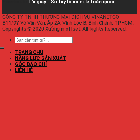
Facebook:
Túi giấy - Sổ tay lò xo sỉ lẻ toàn quốc
CÔNG TY TNHH THƯƠNG MẠI DỊCH VỤ VINANETCO
B11/9Y Võ Văn Vân, Ấp 2A, Vĩnh Lộc B, Bình Chánh, TPHCM .
Copyrights © 2020 Xưởng in offset. All Rights Reserved.
TRANG CHỦ
NĂNG LỰC SẢN XUẤT
GÓC BÁO CHÍ
LIÊN HỆ