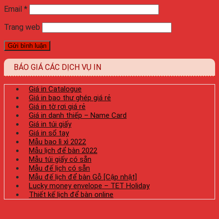
Email
*
Trang web
BÁO GIÁ CÁC DỊCH VỤ IN
Giá in Catalogue
Giá in bao thư ghép giá rẻ
Giá in tờ rơi giá rẻ
Giá in danh thiếp – Name Card
Giá in túi giấy
Giá in sổ tay
Mẫu bao lì xì 2022
Mẫu lịch để bàn 2022
Mẫu túi giấy có sẵn
Mẫu đế lịch có sẵn
Mẫu đế lịch để bàn Gỗ [Cập nhật]
Lucky money envelope – TET Holiday
Thiết kế lịch để bàn online