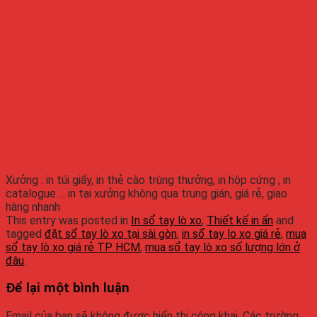
Xưởng : in túi giấy, in thẻ cào trúng thưởng, in hộp cứng , in
catalogue ... in tại xưởng không qua trung gián, giá rẻ, giao
hàng nhanh
This entry was posted in
In sổ tay lò xo
,
Thiết kế in ấn
and
tagged
đặt sổ tay lò xo tại sài gòn
,
in sổ tay lo xo giá rẻ
,
mua
sổ tay lò xo giá rẻ TP HCM
,
mua sổ tay lò xo số lượng lớn ở
đâu
.
Để lại một bình luận
Email của bạn sẽ không được hiển thị công khai.
Các trường