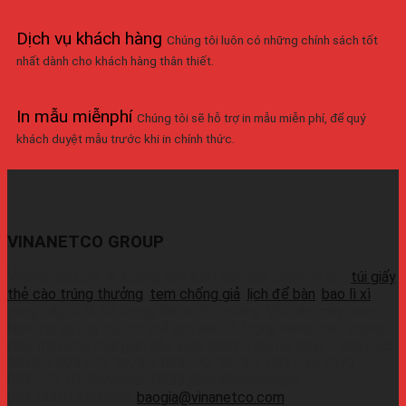
Dịch vụ khách hàng
Chúng tôi luôn có những chính sách tốt
nhất dành cho khách hàng thân thiết.
In mẫu miễnphí
Chúng tôi sẽ hỗ trợ in mẫu miễn phí, để quý
khách duyệt mẫu trước khi in chính thức.
VINANETCO GROUP
Vinanetco.com là xưởng sản xuất các sản phẩm in ấn :
túi giấy
,
thẻ cào trúng thưởng
,
tem chống giả
,
lịch để bàn
,
bao lì xì
,
cung cấp sỉ lẻ số lượng lớn ra thị trường. Với các máy móc
hiện đại và đầy đủ, có thể sản xuất 1 lượng hàng chất lượng
cao, đáp ứng thời gian sản xuất nhanh.Liên hệ Zalo:+ 0937 45
1079 + 0937 72 1079 + 0937 42 1079 + 0937 54 1079 +
0937 72 1079Wechat: 0939726649Whatsapp:
09374410709Email:
baogia@vinanetco.com