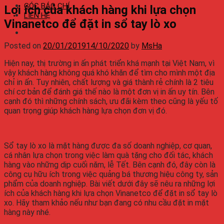
GÓC BÁO CHÍ
Lợi ích của khách hàng khi lựa chọn
LIÊN HỆ
Vinanetco để đặt in sổ tay lò xo
Posted on
20/01/2019
14/10/2020
by
MsHa
Hiện nay, thị trường in ấn phát triển khá mạnh tại Việt Nam, vì
vậy khách hàng không quá khó khăn để tìm cho mình một địa
chỉ in ấn. Tuy nhiên, chất lượng và giá thành rẻ chính là 2 tiêu
chí cơ bản để đánh giá thế nào là một đơn vị in ấn uy tín. Bên
cạnh đó thì những chính sách, ưu đãi kèm theo cũng là yếu tố
quan trọng giúp khách hàng lựa chọn đơn vị đó.
Sổ tay lò xo là mặt hàng được đa số doanh nghiệp, cơ quan,
cá nhân lựa chọn trong việc làm quà tặng cho đối tác, khách
hàng vào những dịp cuối năm, lễ Tết. Bên cạnh đó, đây còn là
công cụ hữu ích trong việc quảng bá thương hiệu công ty, sản
phẩm của doanh nghiệp. Bài viết dưới đây sẽ nêu ra những lợi
ích của khách hàng khi lựa chọn Vinanetco để đặt in sổ tay lò
xo. Hãy tham khảo nếu như bạn đang có nhu cầu đặt in mặt
hàng này nhé.