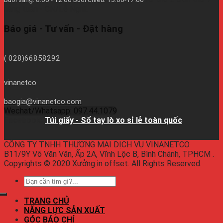
hàng tuần - CN/Lễ Nghĩ.
Báo giá - Tư vấn - Đặt hàng
( 028)66858292
vinanetco
baogia@vinanetco.com
Wechat/Whatsapp: 097.44.1079
Facebook:
Túi giấy - Sổ tay lò xo sỉ lẻ toàn quốc
CÔNG TY TNHH THƯƠNG MẠI DỊCH VỤ VINANETCO
B11/9Y Võ Văn Vân, Ấp 2A, Vĩnh Lộc B, Bình Chánh, TPHCM .
Copyrights © 2020 Xưởng in offset. All Rights Reserved.
TRANG CHỦ
NĂNG LỰC SẢN XUẤT
GÓC BÁO CHÍ