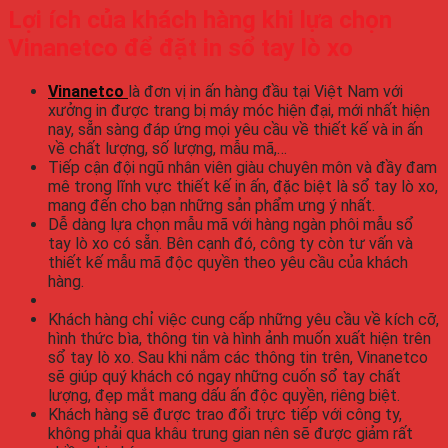
Lợi ích của khách hàng khi lựa chọn
Vinanetco để đặt in sổ tay lò xo
Vinanetco
là đơn vị in ấn hàng đầu tại Việt Nam với
xưởng in được trang bị máy móc hiện đại, mới nhất hiện
nay, sẵn sàng đáp ứng mọi yêu cầu về thiết kế và in ấn
về chất lượng, số lượng, mẫu mã,…
Tiếp cận đội ngũ nhân viên giàu chuyên môn và đầy đam
mê trong lĩnh vực thiết kế in ấn, đặc biệt là sổ tay lò xo,
mang đến cho bạn những sản phẩm ưng ý nhất.
Dễ dàng lựa chọn mẫu mã với hàng ngàn phôi mẫu sổ
tay lò xo có sẵn. Bên cạnh đó, công ty còn tư vấn và
thiết kế mẫu mã độc quyền theo yêu cầu của khách
hàng.
Khách hàng chỉ việc cung cấp những yêu cầu về kích cỡ,
hình thức bìa, thông tin và hình ảnh muốn xuất hiện trên
sổ tay lò xo. Sau khi nắm các thông tin trên, Vinanetco
sẽ giúp quý khách có ngay những cuốn sổ tay chất
lượng, đẹp mắt mang dấu ấn độc quyền, riêng biệt.
Khách hàng sẽ được trao đổi trực tiếp với công ty,
không phải qua khâu trung gian nên sẽ được giảm rất