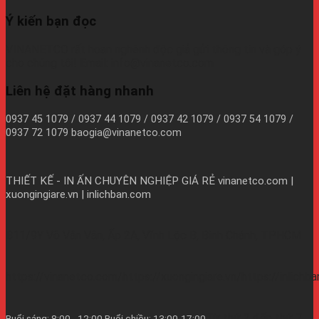
Ý kiến bạn đọc
VINANETCO rất hoan nghênh độc giả gửi thông tin và góp ý
cho chúng tôi! Email: info@vinanetco.com
Liên hệ đặt hàng nhanh
0937 45 1079 / 0937 44 1079 / 0937 42 1079 / 0937 54 1079 /
0937 72 1079 baogia@vinanetco.com
THIẾT KẾ - IN ẤN CHUYÊN NGHIỆP GIÁ RẺ
vinanetco.com |
xuongingiare.vn | inlichban.com
B11/9Y Võ Văn Vân, Ấp 2A, Vĩnh Lộc B, Bình Chánh, TPHCM
https://vinanetco.com/https://xuongingiare.vn/https://inlichb
Từ thứ 2 đến thứ 7
Buổi sáng: 8:00 - 12:00 Buổi chiều: 13:00-17:00