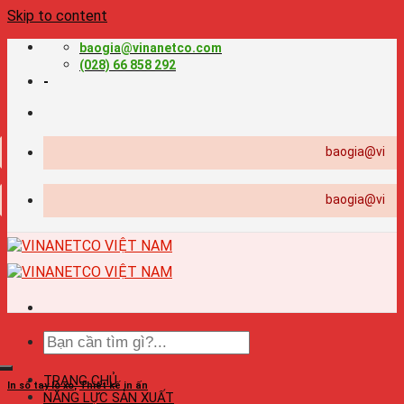
Skip to content
baogia@vinanetco.com
(028) 66 858 292
-
baogia@vinanetco.
baogia@vinanetco.
TRANG CHỦ
In sổ tay lò xo
,
Thiết kế in ấn
NĂNG LỰC SẢN XUẤT