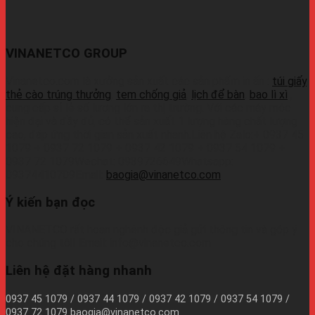
VINANETCO GROUP
Vinanetco.com là xưởng sản xuất các sản phẩm in ấn :
túi giấy
,
thẻ cào trúng thưởng
,
tem chống giả
,
lịch để bàn
,
bao lì xì
,
cung cấp sỉ lẻ số lượng lớn ra thị trường. Với các máy móc
hiện đại và đầy đủ, có thể sản xuất 1 lượng hàng chất lượng
cao, đáp ứng thời gian sản xuất nhanh.Liên hệ Zalo:+ 0937 45
1079 + 0937 72 1079 + 0937 42 1079 + 0937 54 1079 +
0937 72 1079Wechat: 0939726649Whatsapp:
09374410709Email:
baogia@vinanetco.com
Ý kiến bạn đọc
VINANETCO rất hoan nghênh độc giả gửi thông tin và góp ý
cho chúng tôi! Email: info@vinanetco.com
Liên hệ đặt hàng nhanh
0937 45 1079 / 0937 44 1079 / 0937 42 1079 / 0937 54 1079 /
0937 72 1079 baogia@vinanetco.com