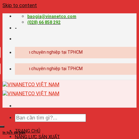
Skip to content
baogia@vinanetco.com
(028) 66 858 292
-
 kế - in ấn chuyên nghiệp tại TPHCM
 kế - in ấn chuyên nghiệp tại TPHCM
TRANG CHỦ
In lịch để bàn
NĂNG LỰC SẢN XUẤT