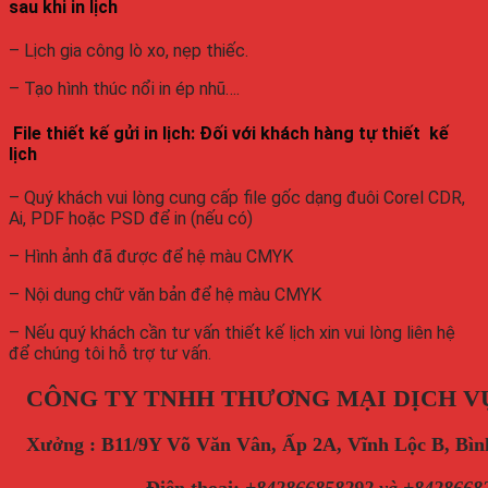
sau khi in lịch
– Lịch gia công lò xo, nẹp thiếc.
– Tạo hình thúc nổi in ép nhũ….
File thiết kế gửi in lịch: Đối với khách hàng tự thiết kế
lịch
– Quý khách vui lòng cung cấp file gốc dạng đuôi Corel CDR,
Ai, PDF hoặc PSD để in (nếu có)
– Hình ảnh đã được để hệ màu CMYK
– Nội dung chữ văn bản để hệ màu CMYK
– Nếu quý khách cần tư vấn thiết kế lịch xin vui lòng liên hệ
để chúng tôi hỗ trợ tư vấn.
CÔNG TY TNHH THƯƠNG MẠI DỊCH V
Xưởng : B11/9Y Võ Văn Vân, Ấp 2A, Vĩnh Lộc B, B
Điện thoại
:
+842866858292 và +8428668