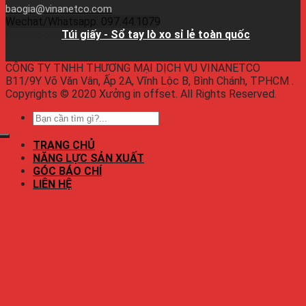
baogia@vinanetco.com
Wechat/Whatsapp: 097.44.1079
Facebook:
Túi giấy - Sổ tay lò xo sỉ lẻ toàn quốc
CÔNG TY TNHH THƯƠNG MẠI DỊCH VỤ VINANETCO
B11/9Y Võ Văn Vân, Ấp 2A, Vĩnh Lộc B, Bình Chánh, TPHCM .
Copyrights © 2020 Xưởng in offset. All Rights Reserved.
TRANG CHỦ
NĂNG LỰC SẢN XUẤT
GÓC BÁO CHÍ
LIÊN HỆ