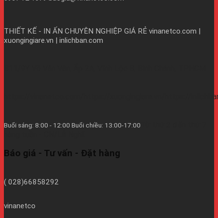
THIẾT KẾ - IN ẤN CHUYÊN NGHIỆP GIÁ RẺ
vinanetco.com |
xuongingiare.vn | inlichban.com
B11/9Y Võ Văn Vân, Ấp 2A, Vĩnh Lộc B, Bình Chánh, TPHCM
https://vinanetco.com/https://xuongingiare.vn/https://inlichb
Từ thứ 2 đến thứ 7
Buổi sáng: 8:00 - 12:00 Buổi chiều: 13:00-17:00
hàng tuần - CN/Lễ Nghĩ.
Báo giá - Tư vấn - Đặt hàng
( 028)66858292
vinanetco