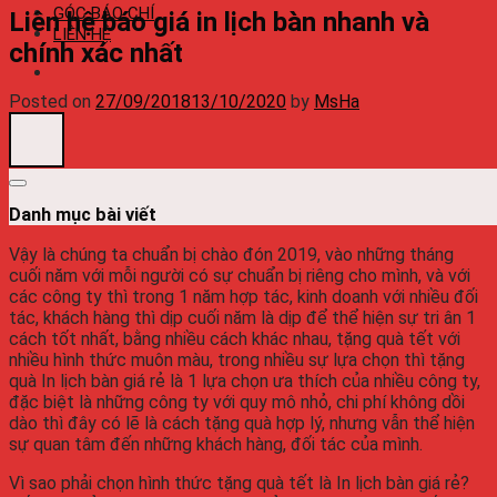
GÓC BÁO CHÍ
Liên hệ báo giá in lịch bàn nhanh và
LIÊN HỆ
chính xác nhất
Posted on
27/09/2018
13/10/2020
by
MsHa
Danh mục bài viết
Vậy là chúng ta chuẩn bị chào đón 2019, vào những tháng
cuối năm với mỗi người có sự chuẩn bị riêng cho mình, và với
các công ty thì trong 1 năm hợp tác, kinh doanh với nhiều đối
tác, khách hàng thì dịp cuối năm là dịp để thể hiện sự tri ân 1
cách tốt nhất, bằng nhiều cách khác nhau, tặng quà tết với
nhiều hình thức muôn màu, trong nhiều sự lựa chọn thì tặng
quà In lịch bàn giá rẻ là 1 lựa chọn ưa thích của nhiều công ty,
đặc biệt là những công ty với quy mô nhỏ, chi phí không dồi
dào thì đây có lẽ là cách tặng quà hợp lý, nhưng vẫn thể hiện
sự quan tâm đến những khách hàng, đối tác của mình.
Vì sao phải chọn hình thức tặng quà tết là In lịch bàn giá rẻ?