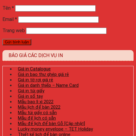
Tên
*
Email
*
Trang web
BÁO GIÁ CÁC DỊCH VỤ IN
Giá in Catalogue
Giá in bao thư ghép giá rẻ
Giá in tờ rơi giá rẻ
Giá in danh thiếp – Name Card
Giá in túi giấy
Giá in sổ tay
Mẫu bao lì xì 2022
Mẫu lịch để bàn 2022
Mẫu túi giấy có sẵn
Mẫu đế lịch có sẵn
Mẫu đế lịch để bàn Gỗ [Cập nhật]
Lucky money envelope – TET Holiday
Thiết kế lịch để bàn online