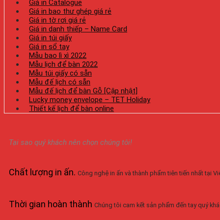
Giá in Catalogue
Giá in bao thư ghép giá rẻ
Giá in tờ rơi giá rẻ
Giá in danh thiếp – Name Card
Giá in túi giấy
Giá in sổ tay
Mẫu bao lì xì 2022
Mẫu lịch để bàn 2022
Mẫu túi giấy có sẵn
Mẫu đế lịch có sẵn
Mẫu đế lịch để bàn Gỗ [Cập nhật]
Lucky money envelope – TET Holiday
Thiết kế lịch để bàn online
Tại sao quý khách nên chọn chúng tôi!
Chất lượng in ấn
.
Công nghệ in ấn và thành phẩm tiên tiến nhất tại 
Thời gian hoàn thành
Chúng tôi cam kết sản phẩm đến tay quý khá