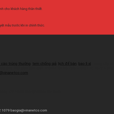
nh cho khách hàng thân thiết.
ệt mẫu trước khi in chính thức.
 cào trúng thưởng
,
tem chống giả
,
lịch để bàn
,
bao lì xì
, cung cấp sỉ
 đáp ứng thời gian sản xuất nhanh.Liên hệ Zalo:+ 0937 45 1079 + 09
a@vinanetco.com
húng tôi! Email: info@vinanetco.com
72 1079 baogia@vinanetco.com