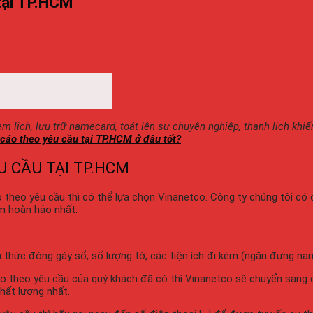
tại TP.HCM
 xem lịch, lưu trữ namecard, toát lên sự chuyên nghiệp, thanh lịch 
 cáo theo yêu cầu tại TP.HCM ở đâu tốt?
U CẦU TẠI TP.HCM
theo yêu cầu thì có thể lựa chọn Vinanetco. Công ty chúng tôi có
m hoàn hảo nhất.
nh thức đóng gáy sổ, số lượng tờ, các tiện ích đi kèm (ngăn đựng nam
áo theo yêu cầu của quý khách đã có thì Vinanetco sẽ chuyển sang 
hất lượng nhất.