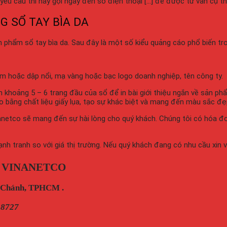
êu cầu thì hãy gọi ngay đến số điện thoại […] để được tư vấn cụ th
G SỔ TAY BÌA DA
phẩm sổ tay bìa da. Sau đây là một số kiểu quảng cáo phổ biến tro
hìm hoặc dập nổi, mạ vàng hoặc bạc logo doanh nghiệp, tên công ty.
 khoảng 5 – 6 trang đầu của sổ để in bài giới thiệu ngắn về sản 
o bằng chất liệu giấy lụa, tạo sự khác biệt và mang đến màu sắc đẹ
netco sẽ mang đến sự hài lòng cho quý khách. Chúng tôi có hóa đơn 
 tranh so với giá thị trường. Nếu quý khách đang có nhu cầu xin vu
 VINANETCO
h Chánh, TPHCM .
28727