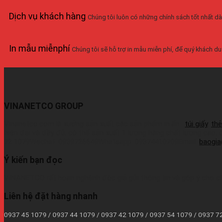
Dịch vụ khách hàng
Chúng tôi luôn có những chính sách tốt nhất dà
In mẫu miễnphí
Chúng tôi sẽ hỗ trợ in mẫu miễn phí, để quý khách duy
VINANETCO GROUP
Vinanetco.com là xưởng sản xuất các sản phẩm in ấn :
túi giấy
,
thẻ
hiện đại và đầy đủ, có thể sản xuất 1 lượng hàng chất lượng cao,
72 1079Wechat: 0939726649Whatsapp: 09374410709Email:
baogi
Ý kiến bạn đọc
VINANETCO rất hoan nghênh độc giả gửi thông tin và góp ý cho c
Liên hệ đặt hàng nhanh
0937 45 1079 / 0937 44 1079 / 0937 42 1079 / 0937 54 1079 / 0937 