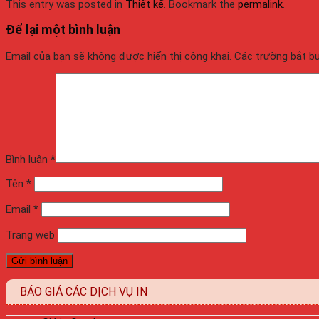
This entry was posted in
Thiết kế
. Bookmark the
permalink
.
Để lại một bình luận
Email của bạn sẽ không được hiển thị công khai.
Các trường bắt 
Bình luận
*
Tên
*
Email
*
Trang web
BÁO GIÁ CÁC DỊCH VỤ IN