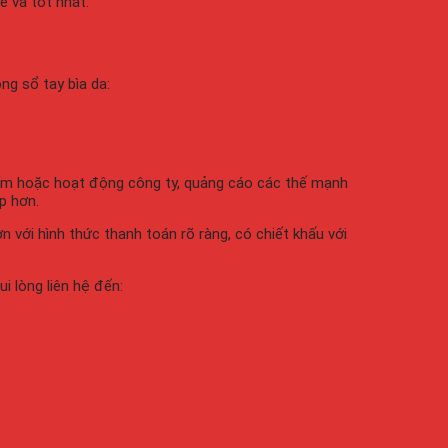
ể và tốt nhất.
ng sổ tay bìa da:
phẩm hoặc hoạt động công ty, quảng cáo các thế mạnh
p hơn.
với hình thức thanh toán rõ ràng, có chiết khấu với
i lòng liên hệ đến: