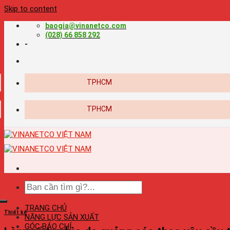
Skip to content
baogia@vinanetco.com
(028) 66 858 292
-
TRANG CHỦ
Thiết kế
NĂNG LỰC SẢN XUẤT
GÓC BÁO CHÍ