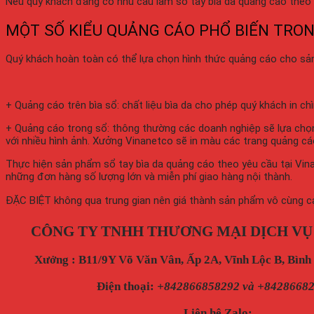
Nếu quý khách đang có nhu cầu làm sổ tay bìa da quảng cáo theo y
MỘT SỐ KIỂU QUẢNG CÁO PHỔ BIẾN TRON
Quý khách hoàn toàn có thể lựa chọn hình thức quảng cáo cho sản 
+ Quảng cáo trên bìa sổ: chất liệu bìa da cho phép quý khách in c
+ Quảng cáo trong sổ: thông thường các doanh nghiệp sẽ lựa chọn
với nhiều hình ảnh. Xưởng Vinanetco sẽ in màu các trang quảng cá
Thực hiện sản phẩm sổ tay bìa da quảng cáo theo yêu cầu tại Vina
những đơn hàng số lượng lớn và miễn phí giao hàng nội thành.
ĐẶC BIỆT không qua trung gian nên giá thành sản phẩm vô cùng cạnh
CÔNG TY TNHH THƯƠNG MẠI DỊCH VỤ
Xưởng : B11/9Y Võ Văn Vân, Ấp 2A, Vĩnh Lộc B, Bìn
Điện thoại
:
+842866858292 và +8428668
Liên hệ Zalo: