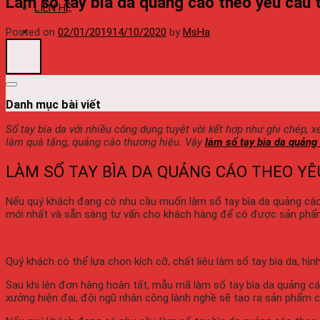
Làm sổ tay bìa da quảng cáo theo yêu cầu 
LIÊN HỆ
Posted on
02/01/2019
14/10/2020
by
MsHa
Danh mục bài viết
Sổ tay bìa da với nhiều công dụng tuyệt vời kết hợp như ghi chép,
làm quà tặng, quảng cáo thương hiệu. Vậy
làm sổ tay bìa da quảng
LÀM SỔ TAY BÌA DA QUẢNG CÁO THEO YÊ
Nếu quý khách đang có nhu cầu muốn làm sổ tay bìa da quảng cáo 
mới nhất và sẵn sàng tư vấn cho khách hàng để có được sản phẩ
Quý khách có thể lựa chọn kích cỡ, chất liệu làm sổ tay bìa da, hì
Sau khi lên đơn hàng hoàn tất, mẫu mã làm sổ tay bìa da quảng c
xưởng hiện đại, đội ngũ nhân công lành nghề sẽ tạo ra sản phẩm c