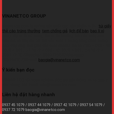
VINANETCO GROUP
Vinanetco.com là xưởng sản xuất các sản phẩm in ấn :
túi giấy
,
thẻ cào trúng thưởng
,
tem chống giả
,
lịch để bàn
,
bao lì xì
,
cung cấp sỉ lẻ số lượng lớn ra thị trường. Với các máy móc
hiện đại và đầy đủ, có thể sản xuất 1 lượng hàng chất lượng
cao, đáp ứng thời gian sản xuất nhanh.Liên hệ Zalo:+ 0937 45
1079 + 0937 72 1079 + 0937 42 1079 + 0937 54 1079 +
0937 72 1079Wechat: 0939726649Whatsapp:
09374410709Email:
baogia@vinanetco.com
Ý kiến bạn đọc
VINANETCO rất hoan nghênh độc giả gửi thông tin và góp ý
cho chúng tôi! Email: info@vinanetco.com
Liên hệ đặt hàng nhanh
0937 45 1079 / 0937 44 1079 / 0937 42 1079 / 0937 54 1079 /
0937 72 1079 baogia@vinanetco.com