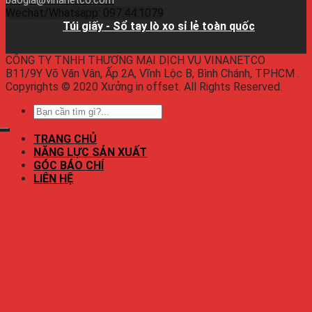
baogia@vinanetco.com
Wechat/Whatsapp: 097.44.1079
Facebook:
Túi giấy - Sổ tay lò xo sỉ lẻ toàn quốc
CÔNG TY TNHH THƯƠNG MẠI DỊCH VỤ VINANETCO
B11/9Y Võ Văn Vân, Ấp 2A, Vĩnh Lộc B, Bình Chánh, TPHCM .
Copyrights © 2020 Xưởng in offset. All Rights Reserved.
TRANG CHỦ
NĂNG LỰC SẢN XUẤT
GÓC BÁO CHÍ
LIÊN HỆ