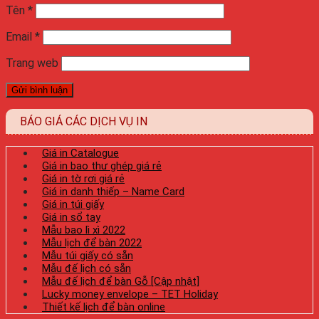
Tên
*
Email
*
Trang web
BÁO GIÁ CÁC DỊCH VỤ IN
Giá in Catalogue
Giá in bao thư ghép giá rẻ
Giá in tờ rơi giá rẻ
Giá in danh thiếp – Name Card
Giá in túi giấy
Giá in sổ tay
Mẫu bao lì xì 2022
Mẫu lịch để bàn 2022
Mẫu túi giấy có sẵn
Mẫu đế lịch có sẵn
Mẫu đế lịch để bàn Gỗ [Cập nhật]
Lucky money envelope – TET Holiday
Thiết kế lịch để bàn online