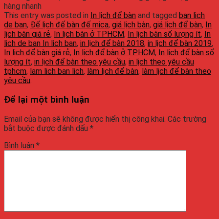
hàng nhanh
This entry was posted in
In lịch để bàn
and tagged
ban lich
de ban
,
Đế lịch đế bàn đế mica
,
giá lịch bàn
,
giá lịch để bàn
,
In
lịch bàn giá rẻ
,
In lịch bàn ở TPHCM
,
In lịch bàn số lượng ít
,
In
lich de ban In lich ban
,
in lịch để bàn 2018
,
in lịch để bàn 2019
,
In lịch để bàn giá rẻ
,
In lịch để bàn ở TPHCM
,
In lịch để bàn số
lượng ít
,
in lịch để bàn theo yêu cầu
,
in lịch theo yêu cầu
tphcm
,
lam lich ban lich
,
làm lịch để bàn
,
làm lịch để bàn theo
yêu cầu
.
Để lại một bình luận
Email của bạn sẽ không được hiển thị công khai.
Các trường
bắt buộc được đánh dấu
*
Bình luận
*