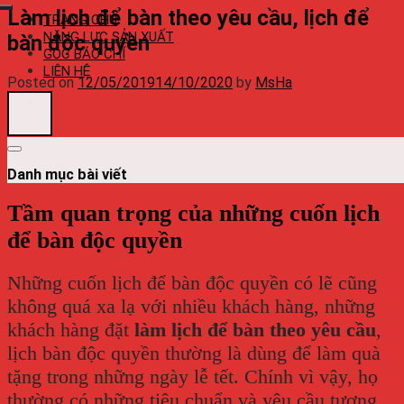
Làm lịch để bàn theo yêu cầu, lịch để
TRANG CHỦ
NĂNG LỰC SẢN XUẤT
bàn độc quyền
GÓC BÁO CHÍ
LIÊN HỆ
Posted on
12/05/2019
14/10/2020
by
MsHa
Danh mục bài viết
Tầm quan trọng của những cuốn lịch
để bàn độc quyền
Những cuốn lịch để bàn độc quyền có lẽ cũng
không quá xa lạ với nhiều khách hàng, những
khách hàng đặt
làm lịch để bàn theo yêu cầu
,
lịch bàn độc quyền thường là dùng để làm quà
tặng trong những ngày lễ tết. Chính vì vậy, họ
thường có những tiêu chuẩn và yêu cầu tương