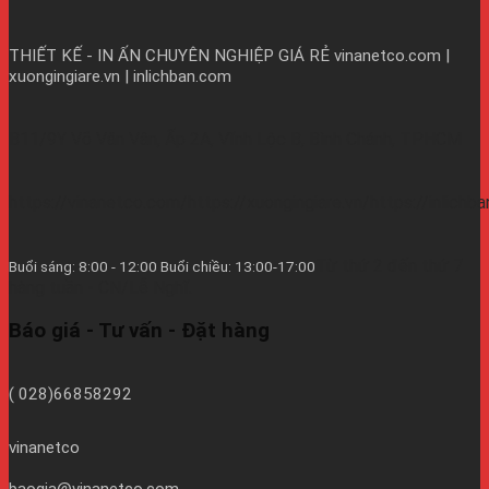
THIẾT KẾ - IN ẤN CHUYÊN NGHIỆP GIÁ RẺ
vinanetco.com |
xuongingiare.vn | inlichban.com
B11/9Y Võ Văn Vân, Ấp 2A, Vĩnh Lộc B, Bình Chánh, TPHCM
https://vinanetco.com/https://xuongingiare.vn/https://inlichb
Từ thứ 2 đến thứ 7
Buổi sáng: 8:00 - 12:00 Buổi chiều: 13:00-17:00
hàng tuần - CN/Lễ Nghĩ.
Báo giá - Tư vấn - Đặt hàng
( 028)66858292
vinanetco