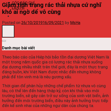
GÓC BÁO CHÍ
Giảm tình trạng rác thải nhựa cứ nghĩ
LIÊN HỆ
khó ai ngờ dể vô cùng
Posted on
26/10/2019
16/09/2021
by
MsHa
Danh mục bài viết
Theo báo cáo của Hiệp hội bảo tồn đại dương Việt Nam là
một trong năm quốc gia có lượng rác thải nhựa xuống
đại dương nhiều nhất trên thế giới, đây là một thực trạng
đáng buồn, khi Việt Nam được nhắc đến nhưng không
phải để tôn vinh mà là nêu gương xấu.
Thời gian để phân hủy những chế phẩm từ nhựa vô cùng
lâu, có thể lên đến hàng thập kỷ, còn khi thải vào môi
trường biển, sẽ gây cản trở sự sống của sinh vật biển, ảnh
hưởng đến môi trường biển, điều này ảnh hưởng trực tiếp
đến kế sinh nhai của những ngư dân của chúng ta.