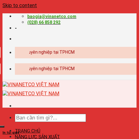
Skip to content
baogia@vinanetco.com
(028) 66 858 292
-
in ấn chuyên nghiệp tại TPHCM
in ấn chuyên nghiệp tại TPHCM
TRANG CHỦ
In túi giấy
NĂNG LỰC SẢN XUẤT