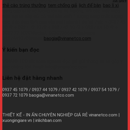
thẻ cào trúng thưởng
,
tem chống giả
,
lịch để bàn
,
bao lì xì
,
cung cấp sỉ lẻ số lượng lớn ra thị trường. Với các máy móc
hiện đại và đầy đủ, có thể sản xuất 1 lượng hàng chất lượng
cao, đáp ứng thời gian sản xuất nhanh.Liên hệ Zalo:+ 0937 45
1079 + 0937 72 1079 + 0937 42 1079 + 0937 54 1079 +
0937 72 1079Wechat: 0939726649Whatsapp:
09374410709Email:
baogia@vinanetco.com
Ý kiến bạn đọc
VINANETCO rất hoan nghênh độc giả gửi thông tin và góp ý
cho chúng tôi! Email: info@vinanetco.com
Liên hệ đặt hàng nhanh
0937 45 1079 / 0937 44 1079 / 0937 42 1079 / 0937 54 1079 /
0937 72 1079 baogia@vinanetco.com
THIẾT KẾ - IN ẤN CHUYÊN NGHIỆP GIÁ RẺ
vinanetco.com |
xuongingiare.vn | inlichban.com