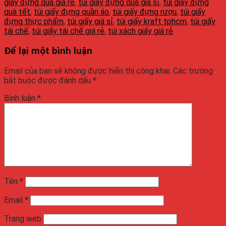
giấy đựng quà giá rẻ
,
túi giấy đựng quà giá sỉ
,
túi giấy đựng
quà tết
,
túi giấy đựng quần áo
,
túi giấy đựng rượu
,
túi giấy
đựng thực phẩm
,
túi giấy giá sỉ
,
túi giấy kraft tphcm
,
túi giấy
tái chế
,
túi giấy tái chế giá rẻ
,
túi xách giấy giá rẻ
.
Để lại một bình luận
Email của bạn sẽ không được hiển thị công khai.
Các trường
bắt buộc được đánh dấu
*
Bình luận
*
Tên
*
Email
*
Trang web