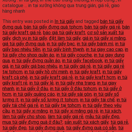
catalogue ... in tại xưởng không qua trung gián, giá rẻ, giao
hàng nhanh
This entry was posted in
In túi giấy
and tagged
bán túi giấy
đựng quà
,
bán túi giấy đựng quà tphcm
,
bán túi giấy giá rẻ
,
bán
túi giấy kraft giá rẻ
,
báo giá túi giấy kraft
,
cơ sở sản xuất túi
giấy
,
dịch vụ in túi giấy
,
đặt làm túi giấy
,
giá in túi giấy xi măng
,
giá túi giấy đựng quà
,
in túi giấy bạc
,
in túi giấy bánh mì
,
in túi
giấy bao nhiêu tiền
,
in túi giấy bình thạnh
,
in tui giay cao cap
,
in
túi giấy cho shop quần áo
,
in túi giấy couche
,
in tui giay dung
qua
,
in túi giấy đựng quần áo
,
in túi giấy facebook
,
in túi giấy
giá
,
in túi giấy giá bao nhiêu
,
in túi giấy giá rẻ
,
in túi giấy giá rẻ
tại tphcm
,
in túi giấy hồ chí minh
,
in túi giấy kraft
,
in túi giấy
kraft cà phê
,
in túi giấy kraft giá rẻ
,
in túi giấy kraft hcm
,
in túi
giấy kraft rẻ
,
in túi giấy lẻ
,
in túi giấy nha trang
,
in tui giay
nhanh
,
in túi giấy ở đâu
,
in túi giấy ở đâu tphcm
,
in túi giấy ở
hcm
,
in túi giấy quảng cáo
,
in túi giấy sài gòn
,
in túi giấy số
lượng ít
,
in túi giấy số lượng ít tphcm
,
in túi giấy tái chế
,
in túi
giấy tái chế giá rẻ
,
in túi giấy tại tphcm
,
in túi giấy theo yêu
cầu
,
in túi giấy xi măng
,
in túi giấy xi măng giá rẻ
,
in túi xách
,
làm túi giấy cho shop
,
làm túi giấy giá rẻ
,
mẫu túi giấy đẹp
,
mua túi giấy đựng quà ở đâu?
,
sản xuất túi xách giấy
,
túi giá rẻ
,
túi giấy đẹp
,
túi giấy đựng quà
,
túi giấy đựng quà có sẵn
,
túi