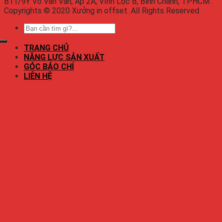
B11/9Y Võ Văn Vân, Ấp 2A, Vĩnh Lộc B, Bình Chánh, TPHCM .
Copyrights © 2020 Xưởng in offset. All Rights Reserved.
TRANG CHỦ
NĂNG LỰC SẢN XUẤT
GÓC BÁO CHÍ
LIÊN HỆ