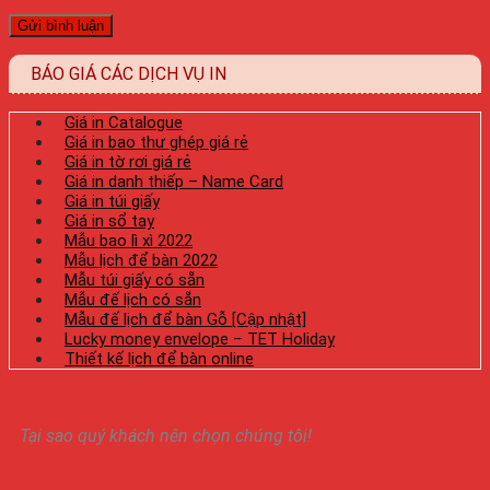
BÁO GIÁ CÁC DỊCH VỤ IN
Giá in Catalogue
Giá in bao thư ghép giá rẻ
Giá in tờ rơi giá rẻ
Giá in danh thiếp – Name Card
Giá in túi giấy
Giá in sổ tay
Mẫu bao lì xì 2022
Mẫu lịch để bàn 2022
Mẫu túi giấy có sẵn
Mẫu đế lịch có sẵn
Mẫu đế lịch để bàn Gỗ [Cập nhật]
Lucky money envelope – TET Holiday
Thiết kế lịch để bàn online
Tại sao quý khách nên chọn chúng tôi!