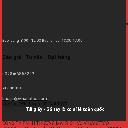
B11/9Y Võ Văn Vân, Ấp 2A, Vĩnh Lộc B, Bình Chánh, TPHCM
https://vinanetco.com/https://xuongingiare.vn/https://inlichb
Từ thứ 2 đến thứ 7
Buổi sáng: 8:00 - 12:00 Buổi chiều: 13:00-17:00
hàng tuần - CN/Lễ Nghĩ.
Báo giá - Tư vấn - Đặt hàng
( 028)66858292
vinanetco
baogia@vinanetco.com
Wechat/Whatsapp: 097.44.1079
Facebook:
Túi giấy - Sổ tay lò xo sỉ lẻ toàn quốc
CÔNG TY TNHH THƯƠNG MẠI DỊCH VỤ VINANETCO