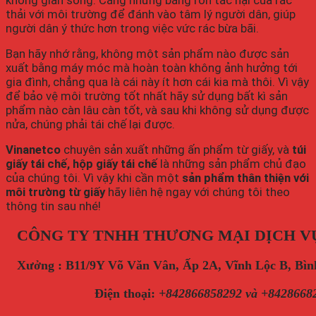
không gian sống. Căng những băng ron tác hại của rác
thải với môi trường để đánh vào tâm lý người dân, giúp
người dân ý thức hơn trong việc vức rác bừa bãi.
Bạn hãy nhớ rằng, không một sản phẩm nào được sản
xuất bằng máy móc mà hoàn toàn không ảnh hưởng tới
gia đình, chẳng qua là cái này ít hơn cái kia mà thôi. Vì vậy
để bảo vệ môi trường tốt nhất hãy sử dụng bất kì sản
phẩm nào càn lâu càn tốt, và sau khi không sử dụng được
nửa, chúng phải tái chế lại được.
Vinanetco
chuyên sản xuất những ấn phẩm từ giấy, và
túi
giấy tái chế, hộp giấy tái chế
là những sản phẩm chủ đạo
của chúng tôi. Vì vậy khi cần một
sản phẩm thân thiện với
môi trường từ giấy
hãy liên hệ ngay với chúng tôi theo
thông tin sau nhé!
CÔNG TY TNHH THƯƠNG MẠI DỊCH V
Xưởng : B11/9Y Võ Văn Vân, Ấp 2A, Vĩnh Lộc B, B
Điện thoại
:
+842866858292 và +8428668