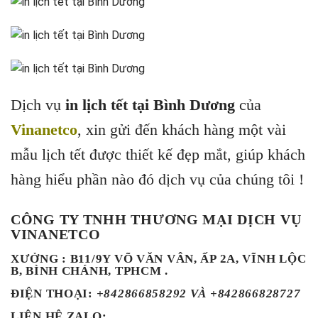
Dịch vụ
in lịch tết tại Bình Dương
của
Vinanetco
, xin gửi đến khách hàng một vài
mẫu lịch tết được thiết kế đẹp mắt, giúp khách
hàng hiểu phần nào đó dịch vụ của chúng tôi !
CÔNG TY TNHH THƯƠNG MẠI DỊCH VỤ
VINANETCO
XƯỞNG : B11/9Y VÕ VĂN VÂN, ẤP 2A, VĨNH LỘC
B, BÌNH CHÁNH, TPHCM .
ĐIỆN THOẠI
:
+842866858292 VÀ +842866828727
LIÊN HỆ ZALO: