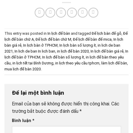
This entry was posted in
In lịch để bàn
and tagged
Đế lịch bàn đế gỗ
,
Đế
lịch để bàn chữ A
,
Đế lịch để bàn chữ M
,
Đế lịch đế bàn đế mica
,
In lịch
bàn giá rẻ
,
In lịch bàn ở TPHCM
,
In lịch bàn số lượng ít
,
in lich de ban
2021
,
In lich de ban In lich ban
,
in lịch để bàn 2020
,
In lịch để bàn giá rẻ
,
In
lịch để bàn ở TPHCM
,
In lịch để bàn số lượng ít
,
in lịch để bàn theo yêu
cầu
,
in lịch tết tại Bình Dương
,
in lịch theo yêu cầu tphcm
,
làm lịch để bàn
,
mua lịch để bàn 2020
.
Để lại một bình luận
Email của bạn sẽ không được hiển thị công khai.
Các
trường bắt buộc được đánh dấu
*
Bình luận
*