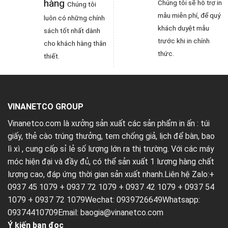
hàng
Chúng tôi sẽ hỗ trợ in
Chúng tôi
mẫu miễn phí, để quý
luôn có những chính
khách duyệt mẫu
sách tốt nhất dành
trước khi in chính
cho khách hàng thân
thức.
thiết.
VINANETCO GROUP
Vinanetco.com là xưởng sản xuất các sản phẩm in ấn :
túi
giấy
,
thẻ cào trúng thưởng
,
tem chống giả
,
lịch để bàn
,
bao
lì xì
, cung cấp sỉ lẻ số lượng lớn ra thị trường. Với các máy
móc hiện đại và đầy đủ, có thể sản xuất 1 lượng hàng chất
lượng cao, đáp ứng thời gian sản xuất nhanh.Liên hệ Zalo:+
0937 45 1079 + 0937 72 1079 + 0937 42 1079 + 0937 54
1079 + 0937 72 1079Wechat: 0939726649Whatsapp:
09374410709Email:
baogia@vinanetco.com
Ý kiến bạn đọc