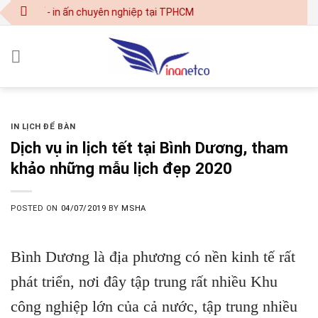
Skip
t kế - in ấn chuyên nghiệp tại TPHCM
to
content
IN LỊCH ĐỂ BÀN
Dịch vụ in lịch tết tại Bình Dương, tham
khảo những mẫu lịch đẹp 2020
POSTED ON
04/07/2019
BY
MSHA
Bình Dương là địa phương có nền kinh tế rất
phát triển, nơi đây tập trung rất nhiều Khu
công nghiệp lớn của cả nước, tập trung nhiều