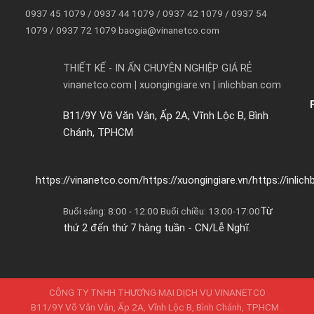
0937 45 1079 / 0937 44 1079 / 0937 42 1079 / 0937 54
1079 / 0937 72 1079 baogia@vinanetco.com
THIẾT KẾ - IN ẤN CHUYÊN NGHIỆP GIÁ RẺ
vinanetco.com | xuongingiare.vn | inlichban.com
B11/9Y Võ Văn Vân, Ấp 2A, Vĩnh Lộc B, Bình
Chánh, TPHCM
https://vinanetco.com/https://xuongingiare.vn/https://inlic
Từ
Buổi sáng: 8:00 - 12:00 Buổi chiều: 13:00-17:00
thứ 2 đến thứ 7 hàng tuần - CN/Lễ Nghĩ.
CÔNG TY TNHH THƯƠNG MẠI DỊCH VỤ VINANETCO
B11/9Y Võ Văn Vân, Ấp 2A, Vĩnh Lộc B, Bình Chánh, TPHCM .