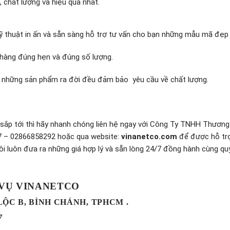
, chất lượng và hiệu quả nhất.
 kỹ thuật in ấn và sẵn sàng hỗ trợ tư vấn cho bạn những mẫu mã đẹp
 hàng đúng hẹn và đúng số lượng.
nên những sản phẩm ra đời đều đảm bảo yêu cầu về chất lượng.
 sắp tới thì hãy nhanh chóng liên hệ ngay với Công Ty TNHH Thương
27 – 02866858292 hoặc qua website:
vinanetco.com
để được hỗ trợ
ôi luôn đưa ra những giá hợp lý và sẵn lòng 24/7 đồng hành cùng qu
 VỤ VINANETCO
 LỘC B, BÌNH CHÁNH, TPHCM .
7