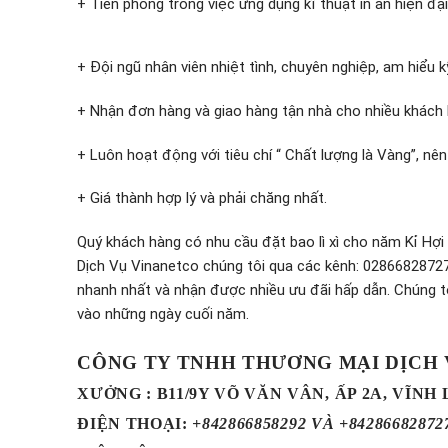
+ Tiên phong trong việc ứng dụng kĩ thuật in ấn hiện đại
+ Đội ngũ nhân viên nhiệt tình, chuyên nghiệp, am hiểu
+ Nhận đơn hàng và giao hàng tận nhà cho nhiều khách
+ Luôn hoạt động với tiêu chí “ Chất lượng là Vàng”, 
+ Giá thành hợp lý và phải chăng nhất.
Quý khách hàng có nhu cầu đặt bao lì xì cho năm Kỉ Hợi
Dịch Vụ Vinanetco chúng tôi qua các kênh: 028668287
nhanh nhất và nhận được nhiều ưu đãi hấp dẫn. Chúng t
vào những ngày cuối năm.
CÔNG TY TNHH THƯƠNG MẠI DỊCH
XƯỞNG : B11/9Y VÕ VĂN VÂN, ẤP 2A, VĨNH
ĐIỆN THOẠI
:
+842866858292 VÀ +84286682872