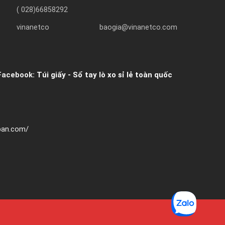
( 028)66858292
vinanetco
baogia@vinanetco.com
Facebook:
Túi giấy - Sổ tay lò xo sỉ lẻ toàn quốc
hban.com/