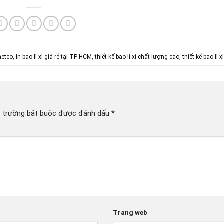
anetco
,
in bao lì xì giá rẻ tại TP HCM
,
thiết kế bao lì xì chất lượng cao
,
thiết kế bao lì xì
 trường bắt buộc được đánh dấu
*
Trang web