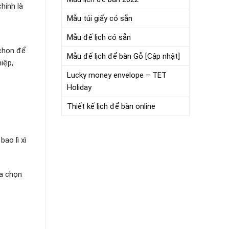
hính là
Mẫu túi giấy có sẵn
Mẫu đế lịch có sẵn
 chọn để
Mẫu đế lịch để bàn Gỗ [Cập nhật]
iệp,
Lucky money envelope – TET
Holiday
Thiết kế lịch để bàn online
ao lì xì
ựa chọn