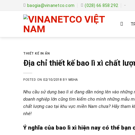
Skip
baogia@vinanetco.com
(028) 66 858 292
-
to
content
T
THIẾT KẾ IN ẤN
Địa chỉ thiết kế bao lì xì chất l
POSTED ON
02/10/2018
BY
MSHA
Nhu cầu sử dụng bao lì xì đang dần nóng lên vào những 
doanh nghiệp lớn cũng tìm kiếm cho mình những mẫu mã 
chất lượng cao tại khu vực miền Nam chưa? Hãy tham kh
nhé!
Ý nghĩa của bao lì xì hiện nay có thể bạn 