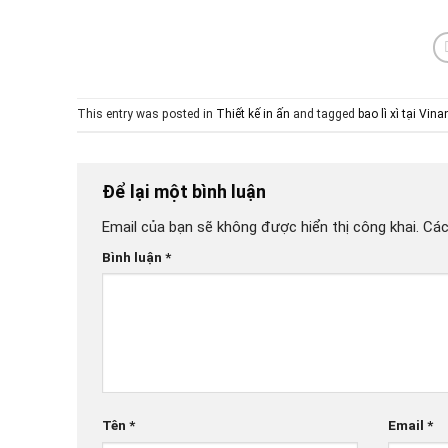
This entry was posted in
Thiết kế in ấn
and tagged
bao lì xì tại Vin
Để lại một bình luận
Email của bạn sẽ không được hiển thị công khai.
Các
Bình luận
*
Tên
*
Email
*