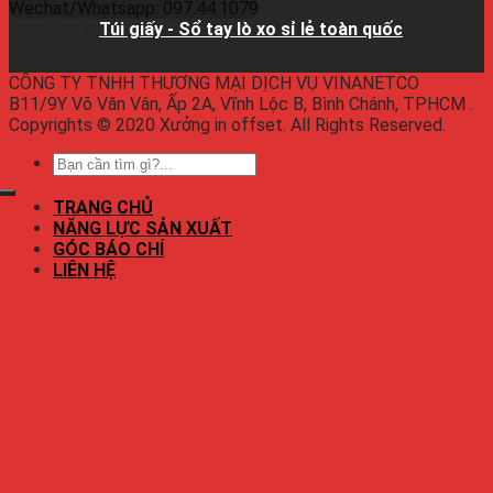
Wechat/Whatsapp: 097.44.1079
Facebook:
Túi giấy - Sổ tay lò xo sỉ lẻ toàn quốc
CÔNG TY TNHH THƯƠNG MẠI DỊCH VỤ VINANETCO
B11/9Y Võ Văn Vân, Ấp 2A, Vĩnh Lộc B, Bình Chánh, TPHCM .
Copyrights © 2020 Xưởng in offset. All Rights Reserved.
TRANG CHỦ
NĂNG LỰC SẢN XUẤT
GÓC BÁO CHÍ
LIÊN HỆ