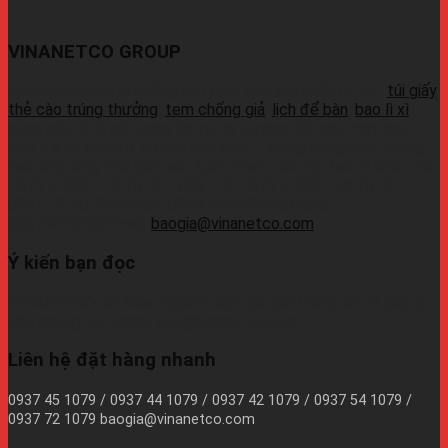
VINANETCO GROUP
Vinanetco.com là xưởng sản xuất các sản phẩm in ấn :
túi giấy
,
thẻ cào trúng thưởng
,
tem chống giả
,
lịch để bàn
,
bao lì xì
,
cung cấp sỉ lẻ số lượng lớn ra thị trường. Với các máy móc
hiện đại và đầy đủ, có thể sản xuất 1 lượng hàng chất lượng
cao, đáp ứng thời gian sản xuất nhanh.Liên hệ Zalo:+ 0937 45
1079 + 0937 72 1079 + 0937 42 1079 + 0937 54 1079 +
0937 72 1079Wechat: 0939726649Whatsapp:
09374410709Email:
baogia@vinanetco.com
Ý kiến bạn đọc
VINANETCO rất hoan nghênh độc giả gửi thông tin và góp ý
cho chúng tôi! Email: info@vinanetco.com
Liên hệ đặt hàng nhanh
0937 45 1079 / 0937 44 1079 / 0937 42 1079 / 0937 54 1079 /
0937 72 1079 baogia@vinanetco.com