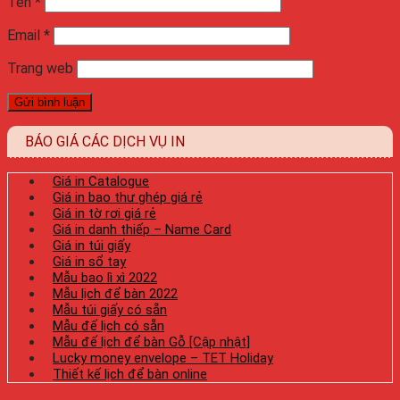
Tên
*
Email
*
Trang web
BÁO GIÁ CÁC DỊCH VỤ IN
Giá in Catalogue
Giá in bao thư ghép giá rẻ
Giá in tờ rơi giá rẻ
Giá in danh thiếp – Name Card
Giá in túi giấy
Giá in sổ tay
Mẫu bao lì xì 2022
Mẫu lịch để bàn 2022
Mẫu túi giấy có sẵn
Mẫu đế lịch có sẵn
Mẫu đế lịch để bàn Gỗ [Cập nhật]
Lucky money envelope – TET Holiday
Thiết kế lịch để bàn online