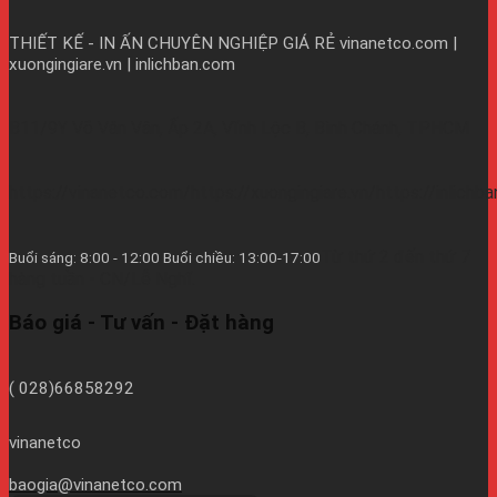
THIẾT KẾ - IN ẤN CHUYÊN NGHIỆP GIÁ RẺ
vinanetco.com |
xuongingiare.vn | inlichban.com
B11/9Y Võ Văn Vân, Ấp 2A, Vĩnh Lộc B, Bình Chánh, TPHCM
https://vinanetco.com/https://xuongingiare.vn/https://inlichb
Từ thứ 2 đến thứ 7
Buổi sáng: 8:00 - 12:00 Buổi chiều: 13:00-17:00
hàng tuần - CN/Lễ Nghĩ.
Báo giá - Tư vấn - Đặt hàng
( 028)66858292
vinanetco
baogia@vinanetco.com