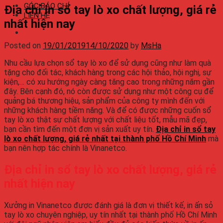
GÓC BÁO CHÍ
Địa chỉ in sổ tay lò xo chất lượng, giá rẻ
LIÊN HỆ
nhất hiện nay
Posted on
19/01/2019
14/10/2020
by
MsHa
Nhu cầu lựa chọn sổ tay lò xo để sử dụng cũng như làm quà
tặng cho đối tác, khách hàng trong các hội thảo, hội nghị, sự
kiện,… có xu hướng ngày càng tăng cao trong những năm gần
đây. Bên cạnh đó, nó còn được sử dụng như một công cụ để
quảng bá thương hiệu, sản phẩm của công ty mình đến với
những khách hàng tiềm năng. Và để có được những cuốn sổ
tay lò xo thật sự chất lượng với chất liệu tốt, mẫu mã đẹp,
bạn cần tìm đến một đơn vị sản xuất uy tín.
Địa chỉ in sổ tay
lò xo chất lượng, giá rẻ nhất tại thành phố Hồ Chí Minh
mà
bạn nên hợp tác chính là Vinanetco.
Địa chỉ in sổ tay lò xo chất lượng, giá rẻ
nhất hiện nay
Xưởng in Vinanetco được đánh giá là đơn vị thiết kế, in ấn sỏ
tay lò xo chuyên nghiệp, uy tín nhất tại thành phố Hồ Chí Minh