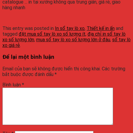
catalogue ... in tại xưởng không qua trung gián, giá rẻ, giao
hàng nhanh
This entry was posted in
In sổ tay lò xo
,
Thiết kế in ấn
and
tagged
đặt mua sổ tay lò xo số lượng ít
,
địa chỉ in sổ tay lò
xo số lượng lớn
,
mua sổ tay lò xo số lượng lớn ở đâu
,
sổ tay lò
xo giá rẻ
.
Để lại một bình luận
Email của bạn sẽ không được hiển thị công khai.
Các trường
bắt buộc được đánh dấu
*
Bình luận
*