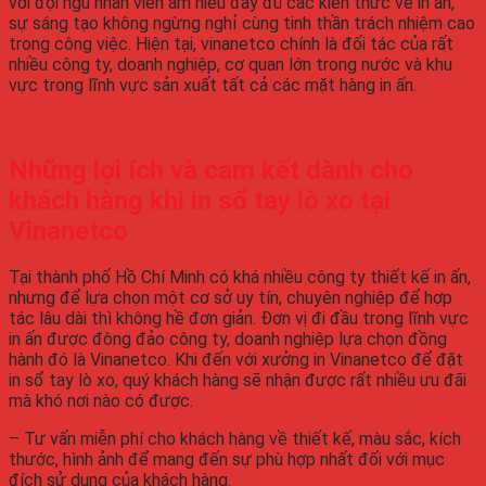
với đội ngũ nhân viên am hiểu đầy đủ các kiến thức về in ấn,
sự sáng tạo không ngừng nghỉ cùng tinh thần trách nhiệm cao
trong công việc. Hiện tại, vinanetco chính là đối tác của rất
nhiều công ty, doanh nghiệp, cơ quan lớn trong nước và khu
vực trong lĩnh vực sản xuất tất cả các mặt hàng in ấn.
Những lợi ích và cam kết dành cho
khách hàng khi in sổ tay lò xo tại
Vinanetco
Tại thành phố Hồ Chí Minh có khá nhiều công ty thiết kế in ấn,
nhưng để lựa chọn một cơ sở uy tín, chuyên nghiệp để hợp
tác lâu dài thì không hề đơn giản. Đơn vị đi đầu trong lĩnh vực
in ấn được đông đảo công ty, doanh nghiệp lựa chọn đồng
hành đó là Vinanetco. Khi đến với xưởng in Vinanetco để đặt
in sổ tay lò xo, quý khách hàng sẽ nhận được rất nhiều ưu đãi
mà khó nơi nào có được.
– Tư vấn miễn phí cho khách hàng về thiết kế, màu sắc, kích
thước, hình ảnh để mang đến sự phù hợp nhất đối với mục
đích sử dụng của khách hàng.