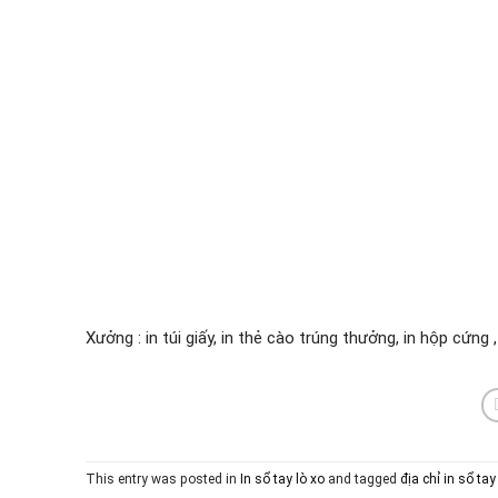
Xưởng : in túi giấy, in thẻ cào trúng thưởng, in hộp cứng 
This entry was posted in
In sổ tay lò xo
and tagged
địa chỉ in sổ tay