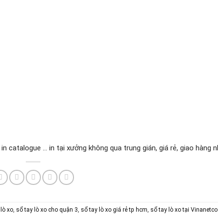
, in catalogue ... in tại xưởng không qua trung gián, giá rẻ, giao hàng 
 lò xo
,
sổ tay lò xo cho quận 3
,
sổ tay lò xo giá rẻ tp hcm
,
sổ tay lò xo tại Vinanetco