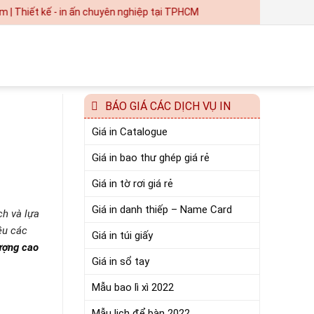
t kế - in ấn chuyên nghiệp tại TPHCM
BÁO GIÁ CÁC DỊCH VỤ IN
Giá in Catalogue
Giá in bao thư ghép giá rẻ
Giá in tờ rơi giá rẻ
Giá in danh thiếp – Name Card
ch và lựa
ều các
Giá in túi giấy
lượng cao
Giá in sổ tay
Mẫu bao lì xì 2022
Mẫu lịch để bàn 2022