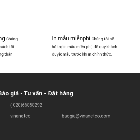
àng
In mẫu miễnphí
Chúng
Chúng tôi sẽ
sách tốt
hỗ trợ in mẫu miễn phí, để quý khách
ng thân
duyệt mẫu trước khi in chính thức.
Báo giá - Tư vấn - Đặt hàng
( 028)66858292
vinanetco
baogia@vinanetco.com