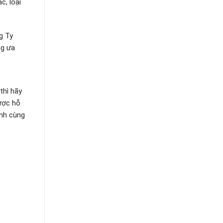
c, loại
g Ty
ng ưa
thì hãy
ược hỗ
ành cùng