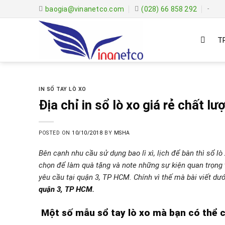
Skip
baogia@vinanetco.com
(028) 66 858 292
-
to
content
T
IN SỔ TAY LÒ XO
Địa chỉ in sổ lò xo giá rẻ chất 
POSTED ON
10/10/2018
BY
MSHA
Bên cạnh nhu cầu sử dụng bao lì xì, lịch để bàn thì sổ 
chọn để làm quà tặng và note những sự kiện quan trọng 
yêu cầu tại quận 3, TP HCM. Chính vì thế mà bài viết dướ
quận 3, TP HCM
.
Một số mẫu sổ tay lò xo mà bạn có thể 