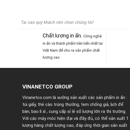
Tại sao quý khách nên chọn chúng tôi!
Chất lượng in ấn
.
Công nghệ
in ấn và thành phẩm tiên tiến nhất tại
Việt Nam để cho ra sản phẩm chất
lượng cao
VINANETCO GROUP
Vinanetco.com là xưởng sản xuất các sản phẩm in ấn :
túi giấy
,
thẻ cào trúng thưởng
,
tem chống giả
,
lịch để
bàn
,
bao lì xì
, cung cấp sỉ lẻ số lượng lớn ra thị trường.
Với các máy móc hiện đại và đầy đủ, có thể sản xuất 1
lượng hàng chất lượng cao, đáp ứng thời gian sản xuất