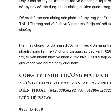
Đây là loại sổ tay có tính sáng tạo và đa dạng ở thị tr
sổ tay này có tác dụng lưu lại những sự kiện quan trọng
Để có thể tạo nên những sản phẩm sổ tay ưng ý nhất thì
TNHH Thương mại và Dịch vụ Vinanetco là địa chỉ nổi t
chuộng.
Hiện nay chúng tôi đã nhận được rất nhiều đơn hàng trê
nhanh chóng liên hệ với chúng tôi qua các các kênh: 
trợ, tư vấn nhanh nhất và nhận được nhiều ưu đãi hấp d
quý khách vào những ngày cuối năm.
CÔNG TY TNHH THƯƠNG MẠI DỊCH
XƯỞNG : B11/9Y VÕ VĂN VÂN, ẤP 2A, VĨNH
ĐIỆN THOẠI
:
+842866858292 VÀ +84286682872
LIÊN HỆ ZALO:
0937 45 1079