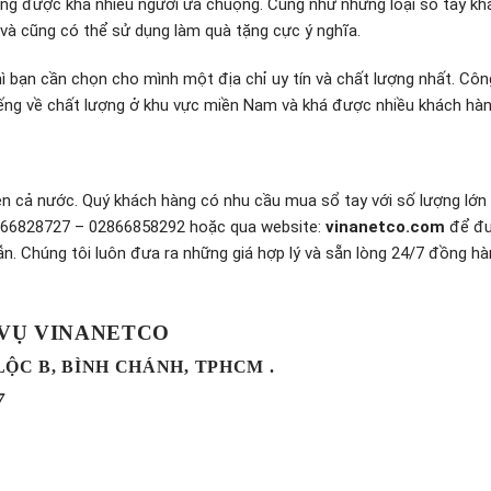
ường được khá nhiều người ưa chuộng. Cũng như những loại sổ tay khá
 và cũng có thể sử dụng làm quà tặng cực ý nghĩa.
 bạn cần chọn cho mình một địa chỉ uy tín và chất lượng nhất. Côn
iếng về chất lượng ở khu vực miền Nam và khá được nhiều khách hà
n cả nước. Quý khách hàng có nhu cầu mua sổ tay với số lượng lớn 
02866828727 – 02866858292 hoặc qua website:
vinanetco.com
để đ
ẫn. Chúng tôi luôn đưa ra những giá hợp lý và sẵn lòng 24/7 đồng h
 VỤ VINANETCO
 LỘC B, BÌNH CHÁNH, TPHCM .
7