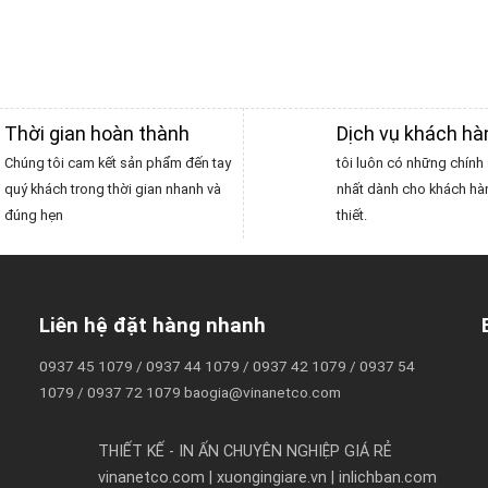
Thời gian hoàn thành
Dịch vụ khách h
Chúng tôi cam kết sản phẩm đến tay
tôi luôn có những chính 
quý khách trong thời gian nhanh và
nhất dành cho khách hà
đúng hẹn
thiết.
Liên hệ đặt hàng nhanh
0937 45 1079 / 0937 44 1079 / 0937 42 1079 / 0937 54
1079 / 0937 72 1079 baogia@vinanetco.com
THIẾT KẾ - IN ẤN CHUYÊN NGHIỆP GIÁ RẺ
vinanetco.com | xuongingiare.vn | inlichban.com