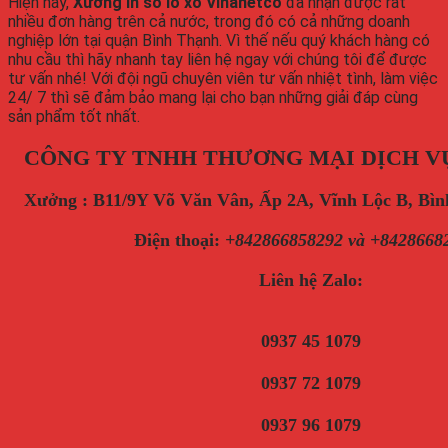
Hiện nay,
Xưởng in sổ lò xo Vinanetco
đã nhận được rất
nhiều đơn hàng trên cả nước, trong đó có cả những doanh
nghiệp lớn tại quận Bình Thạnh. Vì thế nếu quý khách hàng có
nhu cầu thì hãy nhanh tay liên hệ ngay với chúng tôi để được
tư vấn nhé! Với đội ngũ chuyên viên tư vấn nhiệt tình, làm việc
24/ 7 thì sẽ đảm bảo mang lại cho bạn những giải đáp cùng
sản phẩm tốt nhất.
CÔNG TY TNHH THƯƠNG MẠI DỊCH V
Xưởng : B11/9Y Võ Văn Vân, Ấp 2A, Vĩnh Lộc B, B
Điện thoại
:
+842866858292 và +8428668
Liên hệ Zalo:
0937 45 1079
0937 72 1079
0937 96 1079