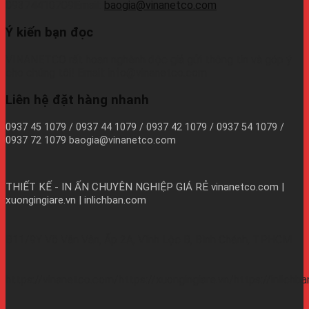
09374410709Email:
baogia@vinanetco.com
Ý kiến bạn đọc
VINANETCO rất hoan nghênh độc giả gửi thông tin và góp ý
cho chúng tôi! Email: info@vinanetco.com
Liên hệ đặt hàng nhanh
0937 45 1079 / 0937 44 1079 / 0937 42 1079 / 0937 54 1079 /
0937 72 1079 baogia@vinanetco.com
THIẾT KẾ - IN ẤN CHUYÊN NGHIỆP GIÁ RẺ
vinanetco.com |
xuongingiare.vn | inlichban.com
B11/9Y Võ Văn Vân, Ấp 2A, Vĩnh Lộc B, Bình Chánh, TPHCM
https://vinanetco.com/https://xuongingiare.vn/https://inlichb