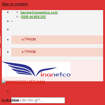
Skip to content
baogia@vinanetco.com
(028) 66 858 292
-
n nghiệp tại TPHCM
n nghiệp tại TPHCM
In sổ tay lò xo