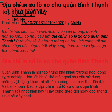
Địa chỉ in sổ lò xo cho quận Bình Thạnh
TRANG CHỦ
NĂNG LỰC SẢN XUẤT
tốt nhất hiện nay
GÓC BÁO CHÍ
LIÊN HỆ
Posted on
16/10/2018
14/10/2020
by
MsHa
Bạn là học sinh, sinh viên, nhân viên văn phòng, doanh
nghiệp lớn,… có nhu cầu tìm
địa chỉ in sổ lò xo cho quận Bình
Thạnh?
Dưới đây sẽ là những thông tin hữu ích cùng với địa
chỉ mà bạn nên chọn nhất. Hãy cùng tham khảo và lựa chọn
thật chính xác nhé!
Địa chỉ in sổ lò xo cho quận Bình Thạnh
Quận Bình Thạnh là nơi tập trung khá nhiều trường học, công
ty, xí nghiệp,… lớn. Chính vì thế mà ngoài nhu cầu sử dụng
những vật dụng khác thì sổ lò xo cũng chiếm vị thế dẫn đầu.
Và băn khoăn: Đâu là
địa chỉ in sổ lò xo cho quận Bình
Thạnh
tốt nhất hiện nay? Hãy cùng theo dõi ngay các thông
tin dưới đây nhé!