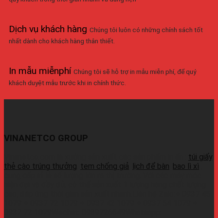
Dịch vụ khách hàng
Chúng tôi luôn có những chính sách tốt
nhất dành cho khách hàng thân thiết.
In mẫu miễnphí
Chúng tôi sẽ hỗ trợ in mẫu miễn phí, để quý
khách duyệt mẫu trước khi in chính thức.
VINANETCO GROUP
Vinanetco.com là xưởng sản xuất các sản phẩm in ấn :
túi giấy
,
thẻ cào trúng thưởng
,
tem chống giả
,
lịch để bàn
,
bao lì xì
,
cung cấp sỉ lẻ số lượng lớn ra thị trường. Với các máy móc
hiện đại và đầy đủ, có thể sản xuất 1 lượng hàng chất lượng
cao, đáp ứng thời gian sản xuất nhanh.Liên hệ Zalo:+ 0937 45
1079 + 0937 72 1079 + 0937 42 1079 + 0937 54 1079 +
0937 72 1079Wechat: 0939726649Whatsapp: