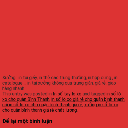
Xưởng : in túi giấy, in thẻ cào trúng thưởng, in hộp cứng , in
catalogue ... in tại xưởng không qua trung gián, giá rẻ, giao
hàng nhanh
This entry was posted in
In sổ tay lò xo
and tagged
in sổ lò
xo cho quận Bình Thạnh
,
in sổ lò xo giá rẻ cho quận bình thạnh
,
nơi in sổ lò xo cho quận bình thạnh giá rẻ
,
xưởng in sổ lò xo
cho quận bình thanh giá rẻ chất lượng
.
Để lại một bình luận