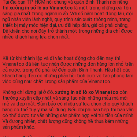
Tại địa bạn TP HCM nói chung và quận Bình Thạnh nói riêng
thì
xưởng in sổ lò xo Vinanetco
là một trong những cái tên
sáng giá nhất trong ngành in ấn. Với số năm hoạt động lâu, đội
ngũ nhân viên lành nghề, quy trình sản xuất thông minh, trang
thiết bị máy móc hiện đại, ưu đãi hấp dẫn, giá cả phải chăng,…
Đã khiến cho nơi đây trở thành một trong những địa chỉ được
nhiều khách hàng lựa chọn nhất.
Kể từ khi thành lập và đi vào hoạt động cho đến nay thì
Vinanetco đã liên tục nhận được những đơn hàng lớn nhỏ trên
cả nước, trong đó phải kể đến quận Bình Thạnh. Hầu hết các
khách hàng đều có những phản hồi tích cực về tác phong làm
việc cũng như chất lượng sản phẩm của Vinanetco.
Không chỉ dừng lại ở đó,
xưởng in sổ lò xo Vinanetco
còn
thường xuyên cập nhật và sáng tạo nên những mẫu mã mới
mẻ và đẹp mắt. Đảm bảo có nhiều sự lựa chọn cho quý khách
hàng có thể tùy ý mà sử dụng. Nếu chi phí hạn hẹp thì bạn vẫn
có thể được tư vấn những sản phẩm hợp với túi tiền của mình.
Và đương nhiên, chất lượng cũng không hề thua kém những
sản phẩm khác.