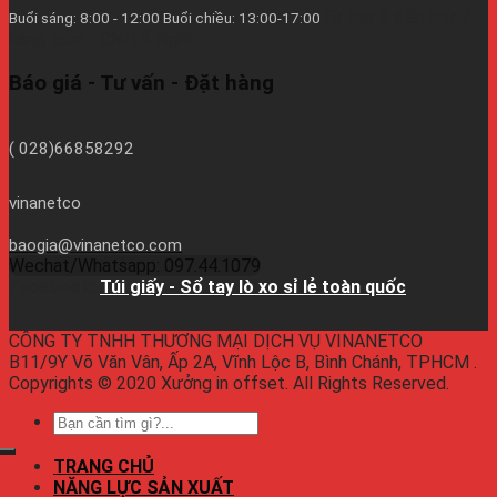
Từ thứ 2 đến thứ 7
Buổi sáng: 8:00 - 12:00 Buổi chiều: 13:00-17:00
hàng tuần - CN/Lễ Nghĩ.
Báo giá - Tư vấn - Đặt hàng
( 028)66858292
vinanetco
baogia@vinanetco.com
Wechat/Whatsapp: 097.44.1079
Facebook:
Túi giấy - Sổ tay lò xo sỉ lẻ toàn quốc
CÔNG TY TNHH THƯƠNG MẠI DỊCH VỤ VINANETCO
B11/9Y Võ Văn Vân, Ấp 2A, Vĩnh Lộc B, Bình Chánh, TPHCM .
Copyrights © 2020 Xưởng in offset. All Rights Reserved.
TRANG CHỦ
NĂNG LỰC SẢN XUẤT