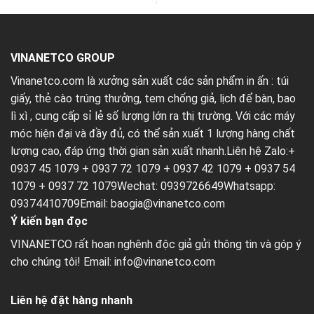
VINANETCO GROUP
Vinanetco.com là xưởng sản xuất các sản phẩm in ấn :
túi
giấy
,
thẻ cào trúng thưởng
,
tem chống giả
,
lịch để bàn
,
bao
lì xì
, cung cấp sỉ lẻ số lượng lớn ra thị trường. Với các máy
móc hiện đại và đầy đủ, có thể sản xuất 1 lượng hàng chất
lượng cao, đáp ứng thời gian sản xuất nhanh.Liên hệ Zalo:+
0937 45 1079 + 0937 72 1079 + 0937 42 1079 + 0937 54
1079 + 0937 72 1079Wechat: 0939726649Whatsapp:
09374410709Email:
baogia@vinanetco.com
Ý kiến bạn đọc
VINANETCO rất hoan nghênh độc giả gửi thông tin và góp ý
cho chúng tôi! Email: info@vinanetco.com
Liên hệ đặt hàng nhanh