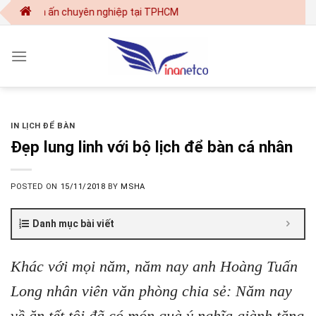
Skip
- in ấn chuyên nghiệp tại TPHCM
to
content
IN LỊCH ĐỂ BÀN
Đẹp lung linh với bộ lịch để bàn cá nhân
POSTED ON
15/11/2018
BY
MSHA
Danh mục bài viết
Khác với mọi năm, năm nay anh Hoàng Tuấn
Long nhân viên văn phòng chia sẻ: Năm nay
về ăn tết tôi đã có món quà ý nghĩa giành tặng