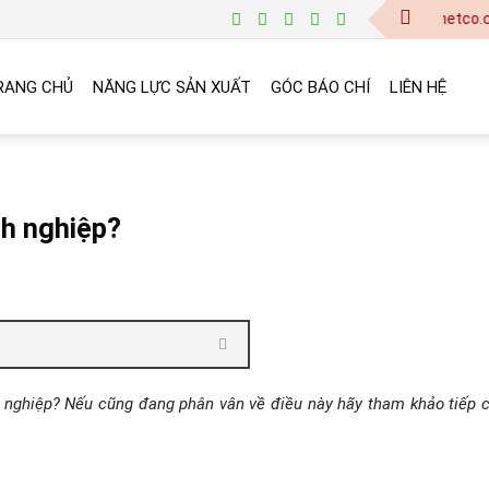
baogia@vinanetco.com | Thi
RANG CHỦ
NĂNG LỰC SẢN XUẤT
GÓC BÁO CHÍ
LIÊN HỆ
nh nghiệp?
oanh nghiệp? Nếu cũng đang phân vân về điều này hãy tham khảo tiếp 