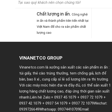
Tại sao quý khách nên chọn chúng tôi!
Chất lượng in ấn
.
Công nghệ
in ấn và thành phẩm tiên tiến nhất tại
Việt Nam để cho ra sản phẩm chất
lượng cao
VINANETCO GROUP
Vinanetco.com là xưởng sản xuất các sản phẩm in ấn :
túi giấy
,
thẻ cào trúng thưởng
,
tem chống giả
,
lịch để
bàn
,
bao lì xì
, cung cấp sỉ lẻ số lượng lớn ra thị trường.
Với các máy móc hiện đại và đầy đủ, có thể sản xuất 1
lượng hàng chất lượng cao, đáp ứng thời gian sản xuất
nhanh.Liên hệ Zalo:+ 0937 45 1079 + 0937 72 1079 +
0937 42 1079 + 0937 54 1079 + 0937 72 1079Wechat:
0939726649Whatsapp: 09374410709Email: