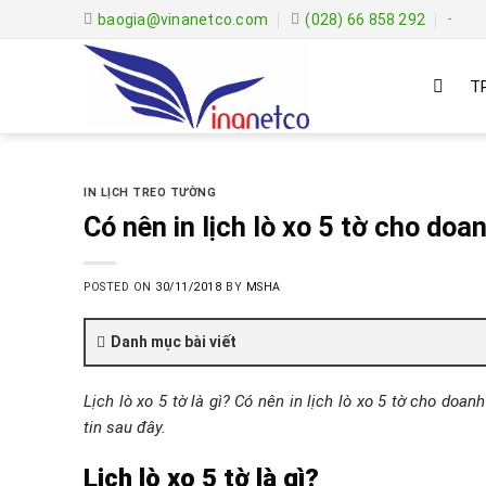
Skip
baogia@vinanetco.com
(028) 66 858 292
-
to
content
T
IN LỊCH TREO TƯỜNG
Có nên in lịch lò xo 5 tờ cho doa
POSTED ON
30/11/2018
BY
MSHA
Danh mục bài viết
Lịch lò xo 5 tờ là gì? Có nên in lịch lò xo 5 tờ cho d
tin sau đây.
Lịch lò xo 5 tờ là gì?