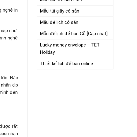
g nghệ in
Mẫu túi giấy có sẵn
Mẫu đế lịch có sẵn
hiệp như:
Mẫu đế lịch để bàn Gỗ [Cập nhật]
 ảnh nghệ
Lucky money envelope – TET
Holiday
Thiết kế lịch để bàn online
 lớn. Đặc
 nhân dịp
 mình đến
 được rất
tco
nhận