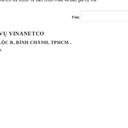
anetco để được tư vấn, chọn mẫu và báo giá cụ thể.
Tìm:
 VỤ VINANETCO
 LỘC B, BÌNH CHÁNH, TPHCM .
7