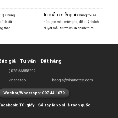
àng
In mẫu miễnphí
Chúng
Chúng tôi sẽ
sách tốt
hỗ trợ in mẫu miễn phí, để quý khách
ng thân
duyệt mẫu trước khi in chính thức.
Báo giá - Tư vấn - Đặt hàng
( 028)66858292
vinanetco
baogia@vinanetco.com
Wechat/Whatsapp: 097.44.1079
Facebook:
Túi giấy - Sổ tay lò xo sỉ lẻ toàn quốc