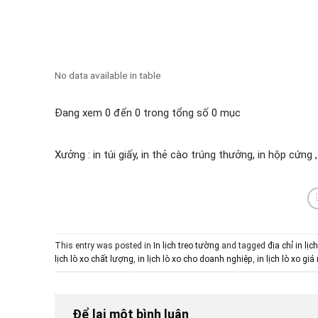
No data available in table
Đang xem 0 đến 0 trong tổng số 0 mục
Xưởng : in túi giấy, in thẻ cào trúng thưởng, in hộp cứng 
This entry was posted in
In lịch treo tường
and tagged
địa chỉ in lị
lịch lò xo chất lượng
,
in lịch lò xo cho doanh nghiệp
,
in lịch lò xo giá 
Để lại một bình luận