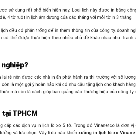
 được sử dụng rất phổ biến hiện nay. Loại lịch này được in bằng côn
ề, 4 tờ ruột in lịch âm dương của các tháng với mỗi tờ in 3 tháng.
ộ lịch đều có phần trống để in thêm thông tin của công ty, doanh ng
lịch có thể được thực hiện theo nhiều chủ đề khác nhau như: tranh
h nghiệp?
 lại rẻ nên được các nhà in ấn phát hành ra thị trường với số lượng
ờ
còn là một gợi ý hoàn hảo khi có nhu cầu tặng lịch cho khách hàng
t thực mà còn là cách giúp bạn quảng cáo thương hiệu của công ty
hất tại TPHCM
 cấp các dịch vụ in lịch lò xo 5 tờ. Trong đó Vinanetco là đơn vị
 tưởng và lựa chọn. Vậy lí do nào khiến
xưởng in lịch lò xo Vinane