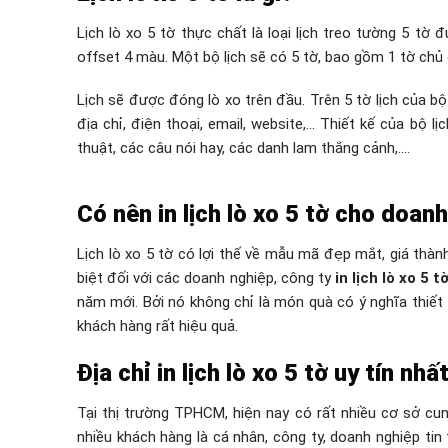
Lịch lò xo 5 tờ thực chất là loại lịch treo tường 5 tờ
offset 4 màu. Một bộ lịch sẽ có 5 tờ, bao gồm 1 tờ chủ đ
Lịch sẽ được đóng lò xo trên đầu. Trên 5 tờ lịch của b
địa chỉ, điện thoại, email, website,… Thiết kế của bộ 
thuật, các câu nói hay, các danh lam thắng cảnh,….
Có nên in lịch lò xo 5 tờ cho doan
Lịch lò xo 5 tờ có lợi thế về mẫu mã đẹp mắt, giá thành
biệt đối với các doanh nghiệp, công ty
in lịch lò xo 5 t
năm mới. Bởi nó không chỉ là món quà có ý nghĩa thiế
khách hàng rất hiệu quả.
Địa chỉ in lịch lò xo 5 tờ uy tín n
Tại thị trường TPHCM, hiện nay có rất nhiều cơ sở cung
nhiều khách hàng là cá nhân, công ty, doanh nghiệp tin