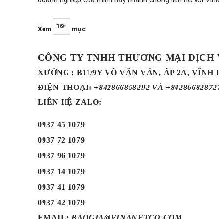
doanh nghiệp của mình hãy nhanh chóng liên hệ với Vin
Xem
mục
CÔNG TY TNHH THƯƠNG MẠI DỊCH
XƯỞNG : B11/9Y VÕ VĂN VÂN, ẤP 2A, VĨNH
ĐIỆN THOẠI
:
+842866858292 VÀ +84286682872
LIÊN HỆ ZALO:
0937 45 1079
0937 72 1079
0937 96 1079
0937 14 1079
0937 41 1079
0937 42 1079
EMAIL:
BAOGIA@VINANETCO.COM