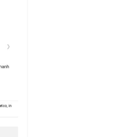
❯
nhanh
netco
,
in