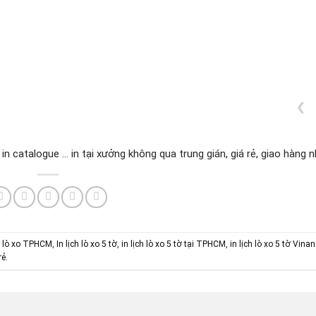
❮
, in catalogue ... in tại xưởng không qua trung gián, giá rẻ, giao hàng 
ch lò xo TPHCM
,
In lịch lò xo 5 tờ
,
in lịch lò xo 5 tờ tại TPHCM
,
in lịch lò xo 5 tờ Vina
rẻ
.