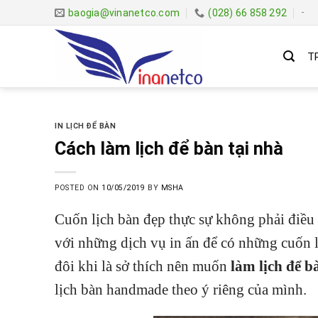
Skip
baogia@vinanetco.com
(028) 66 858 292
-
to
content
T
IN LỊCH ĐỂ BÀN
Cách làm lịch để bàn tại nhà
POSTED ON
10/05/2019
BY
MSHA
Cuốn lịch bàn đẹp thực sự không phải điều 
với những dịch vụ in ấn để có những cuốn lị
đôi khi là sở thích nên muốn
làm lịch để b
lịch bàn handmade theo ý riêng của mình.