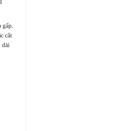
g
p gấp.
c cắt
 dài