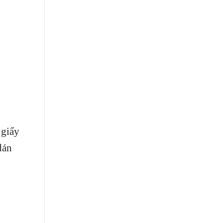
 giấy
dán