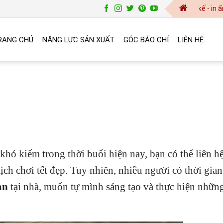
baogia@vinanetco.com | Thiết kế - in ấn chuyên ng
RANG CHỦ
NĂNG LỰC SẢN XUẤT
GÓC BÁO CHÍ
LIÊN HỆ
khó kiếm trong thời buổi hiện nay, bạn có thể liên h
ch chơi tết đẹp. Tuy nhiên, nhiều người có thời gian
àn
tại nhà, muốn tự mình sáng tạo và thực hiện nhữn