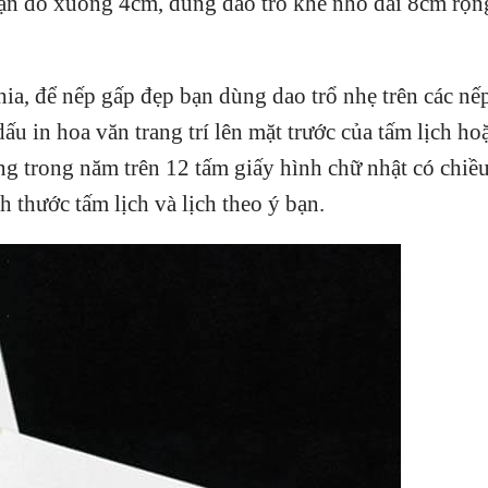
bạn đo xuống 4cm, dùng dao trổ khe nhỏ dài 8cm rộn
hia, để nếp gấp đẹp bạn dùng dao trổ nhẹ trên các nế
u in hoa văn trang trí lên mặt trước của tấm lịch hoặ
áng trong năm trên 12 tấm giấy hình chữ nhật có chiều
 thước tấm lịch và lịch theo ý bạn.