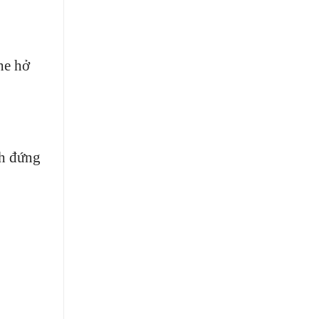
he hở
ch đứng