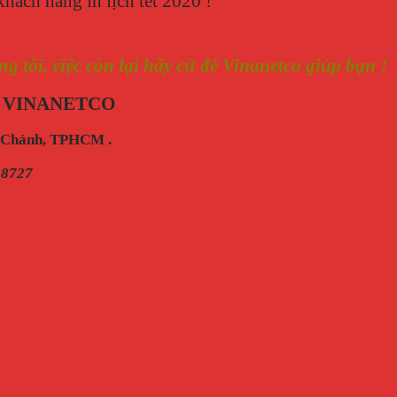
khách hàng in lịch tết 2020 !
tôi, việc còn lại hãy cứ để Vinanetco giúp bạn !
 VINANETCO
h Chánh, TPHCM .
28727