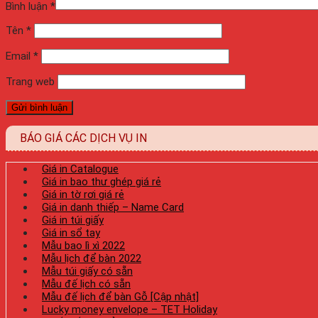
Bình luận
*
Tên
*
Email
*
Trang web
BÁO GIÁ CÁC DỊCH VỤ IN
Giá in Catalogue
Giá in bao thư ghép giá rẻ
Giá in tờ rơi giá rẻ
Giá in danh thiếp – Name Card
Giá in túi giấy
Giá in sổ tay
Mẫu bao lì xì 2022
Mẫu lịch để bàn 2022
Mẫu túi giấy có sẵn
Mẫu đế lịch có sẵn
Mẫu đế lịch để bàn Gỗ [Cập nhật]
Lucky money envelope – TET Holiday