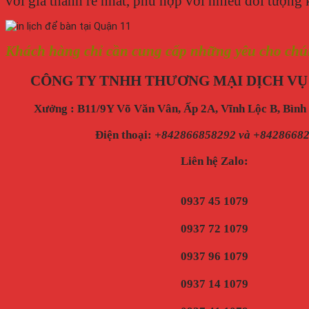
với giá thành rẻ nhất, phù hợp với nhiều đối tượng 
Khách hàng chỉ cần cung cấp những yêu cho chúng 
CÔNG TY TNHH THƯƠNG MẠI DỊCH VỤ
Xưởng : B11/9Y Võ Văn Vân, Ấp 2A, Vĩnh Lộc B, Bìn
Điện thoại
:
+842866858292 và +8428668
Liên hệ Zalo:
0937 45 1079
0937 72 1079
0937 96 1079
0937 14 1079