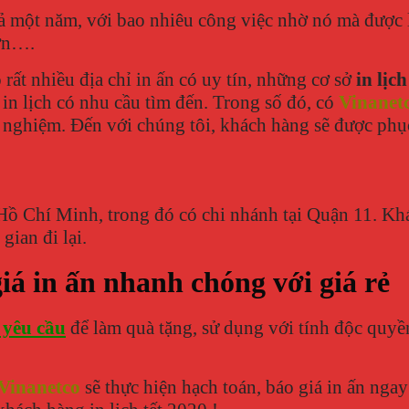
cả một năm, với bao nhiêu công việc nhờ nó mà được 
hơn….
rất nhiều địa chỉ in ấn có uy tín, những cơ sở
in lịc
 lịch có nhu cầu tìm đến. Trong số đó, có
Vinanet
nh nghiệm. Đến với chúng tôi, khách hàng sẽ được phụ
Hồ Chí Minh, trong đó có chi nhánh tại Quận 11. Khá
gian đi lại.
giá in ấn nhanh chóng với giá rẻ
o yêu cầu
để làm quà tặng, sử dụng với tính độc quyề
Vinanetco
sẽ thực hiện hạch toán, báo giá in ấn nga