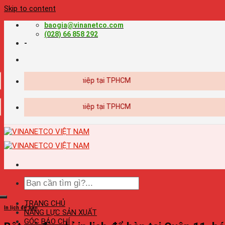
Skip to content
baogia@vinanetco.com
(028) 66 858 292
-
 in ấn chuyên nghiệp tại TPHCM
 in ấn chuyên nghiệp tại TPHCM
TRANG CHỦ
In lịch để bàn
NĂNG LỰC SẢN XUẤT
GÓC BÁO CHÍ