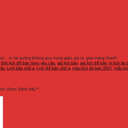
gue ... in tại xưởng không qua trung gián, giá rẻ, giao hàng nhanh
,
đặt lịch để bàn theo yêu cầu
,
giá lịch bàn
,
giá lịch để bàn
,
in lich de
cầu
,
Lịch bàn chữ a
,
Lịch để bàn chữ a
,
mau lich de ban 2021
,
mẫu lị
buộc được đánh dấu
*