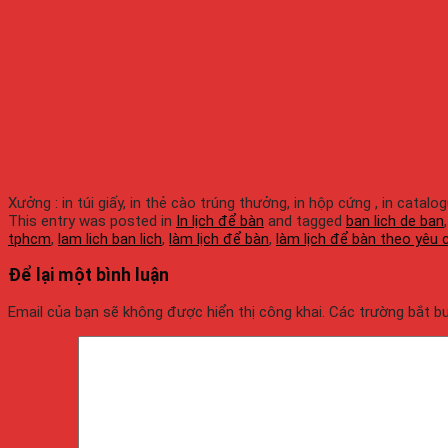
Xưởng : in túi giấy, in thẻ cào trúng thưởng, in hộp cứng , in catalo
This entry was posted in
In lịch để bàn
and tagged
ban lich de ban
tphcm
,
lam lich ban lich
,
làm lịch để bàn
,
làm lịch để bàn theo yêu 
Để lại một bình luận
Email của bạn sẽ không được hiển thị công khai.
Các trường bắt 