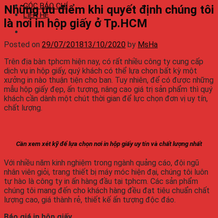
GÓC BÁO CHÍ
Những ưu điểm khi quyết định chúng tôi
LIÊN HỆ
là nơi in hộp giấy ở Tp.HCM
Posted on
29/07/2018
13/10/2020
by
MsHa
Trên địa bàn tphcm hiện nay, có rất nhiều công ty cung cấp
dịch vụ in hộp giấy, quý khách có thể lựa chọn bất kỳ một
xưởng in nào thuận tiện cho ban. Tuy nhiên, để có được những
mẫu hộp giấy đẹp, ấn tượng, nâng cao giá trị sản phẩm thì quý
khách cần dành một chút thời gian để lực chọn đơn vị uy tín,
chất lượng.
Cần xem xét kỹ để lựa chọn nơi in hộp giấy uy tín và chất lượng nhất
Với nhiều năm kinh nghiệm trong ngành quảng cáo, đội ngũ
nhân viên giỏi, trang thiết bị máy móc hiện đại, chúng tôi luôn
tự hào là công ty in ấn hàng đầu tại tphcm. Các sản phẩm
chúng tôi mang đến cho khách hàng đều đạt tiêu chuẩn chất
lượng cao, giá thành rẻ, thiết kế ấn tượng độc đáo.
Báo giá in hộp giấy