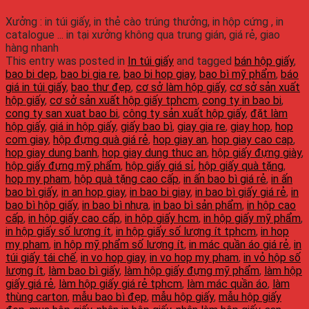
Xưởng : in túi giấy, in thẻ cào trúng thưởng, in hộp cứng , in
catalogue ... in tại xưởng không qua trung gián, giá rẻ, giao
hàng nhanh
This entry was posted in
In túi giấy
and tagged
bán hộp giấy
,
bao bi dep
,
bao bi gia re
,
bao bi hop giay
,
bao bì mỹ phẩm
,
báo
giá in túi giấy
,
bao thư đẹp
,
cơ sở làm hộp giấy
,
cơ sở sản xuất
hộp giấy
,
cơ sở sản xuất hộp giấy tphcm
,
cong ty in bao bi
,
cong ty san xuat bao bi
,
công ty sản xuất hộp giấy
,
đặt làm
hộp giấy
,
giá in hộp giấy
,
giấy bao bì
,
giay gia re
,
giay hop
,
hop
com giay
,
hộp đựng quà giá rẻ
,
hop giay an
,
hop giay cao cap
,
hop giay dung banh
,
hop giay dung thuc an
,
hộp giấy đựng giày
,
hộp giấy đựng mỹ phẩm
,
hộp giấy giá sỉ
,
hộp giấy quà tặng
,
hop my pham
,
hộp quà tặng cao cấp
,
in ấn bao bì giá rẻ
,
in ấn
bao bì giấy
,
in an hop giay
,
in bao bi giay
,
in bao bì giấy giá rẻ
,
in
bao bì hộp giấy
,
in bao bì nhựa
,
in bao bì sản phẩm
,
in hộp cao
cấp
,
in hộp giấy cao cấp
,
in hộp giấy hcm
,
in hộp giấy mỹ phẩm
,
in hộp giấy số lượng ít
,
in hộp giấy số lượng ít tphcm
,
in hop
my pham
,
in hộp mỹ phẩm số lượng ít
,
in mác quần áo giá rẻ
,
in
túi giấy tái chế
,
in vo hop giay
,
in vo hop my pham
,
in vỏ hộp số
lượng ít
,
làm bao bì giấy
,
làm hộp giấy đựng mỹ phẩm
,
làm hộp
giấy giá rẻ
,
làm hộp giấy giá rẻ tphcm
,
làm mác quần áo
,
làm
thùng carton
,
mẫu bao bì đẹp
,
mẫu hộp giấy
,
mẫu hộp giấy