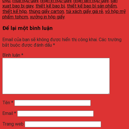
đẹp
,
mua hộp giấy
,
nhận in hộp giấy
,
nhận làm hộp giấy
,
san
xuat bao bi giay
,
thiết kế bao bì
,
thiết kế bao bì sản phẩm
,
thiết kế hộp
,
thùng giấy carton
,
túi xách giấy giá rẻ
,
vỏ hộp mỹ
phẩm tphcm
,
xưởng in hộp giấy
.
Để lại một bình luận
Email của bạn sẽ không được hiển thị công khai.
Các trường
bắt buộc được đánh dấu
*
Bình luận
*
Tên
*
Email
*
Trang web