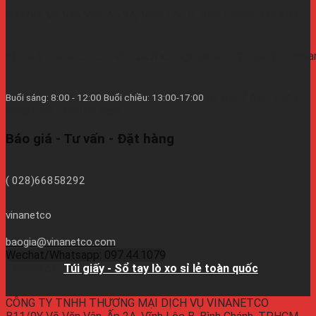
B11/9Y Võ Văn Vân, Ấp 2A, Vĩnh Lộc B, Bình Chánh, TPHCM
https://vinanetco.com/https://xuongingiare.vn/https://inlichb
Từ thứ 2 đến thứ 7
Buổi sáng: 8:00 - 12:00 Buổi chiều: 13:00-17:00
hàng tuần - CN/Lễ Nghĩ.
Báo giá - Tư vấn - Đặt hàng
( 028)66858292
vinanetco
baogia@vinanetco.com
Wechat/Whatsapp: 097.44.1079
Facebook:
Túi giấy - Sổ tay lò xo sỉ lẻ toàn quốc
CÔNG TY TNHH THƯƠNG MẠI DỊCH VỤ VINANETCO