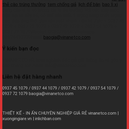
thẻ cào trúng thưởng
,
tem chống giả
,
lịch để bàn
,
bao lì xì
,
cung cấp sỉ lẻ số lượng lớn ra thị trường. Với các máy móc
hiện đại và đầy đủ, có thể sản xuất 1 lượng hàng chất lượng
cao, đáp ứng thời gian sản xuất nhanh.Liên hệ Zalo:+ 0937 45
1079 + 0937 72 1079 + 0937 42 1079 + 0937 54 1079 +
0937 72 1079Wechat: 0939726649Whatsapp:
09374410709Email:
baogia@vinanetco.com
Ý kiến bạn đọc
VINANETCO rất hoan nghênh độc giả gửi thông tin và góp ý
cho chúng tôi! Email: info@vinanetco.com
Liên hệ đặt hàng nhanh
0937 45 1079 / 0937 44 1079 / 0937 42 1079 / 0937 54 1079 /
0937 72 1079 baogia@vinanetco.com
THIẾT KẾ - IN ẤN CHUYÊN NGHIỆP GIÁ RẺ
vinanetco.com |
xuongingiare.vn | inlichban.com