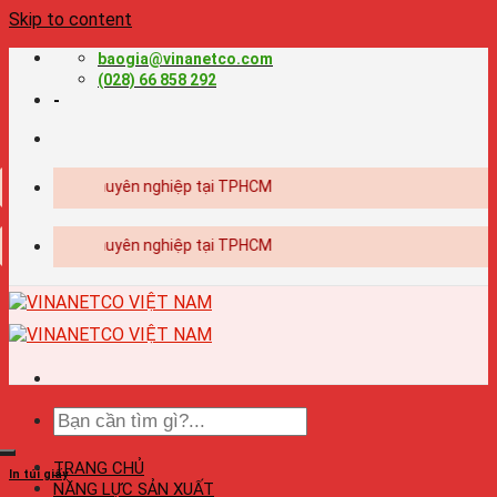
Skip to content
baogia@vinanetco.com
(028) 66 858 292
-
- in ấn chuyên nghiệp tại TPHCM
- in ấn chuyên nghiệp tại TPHCM
TRANG CHỦ
In túi giấy
NĂNG LỰC SẢN XUẤT