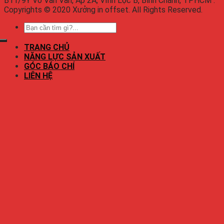
B11/9Y Võ Văn Vân, Ấp 2A, Vĩnh Lộc B, Bình Chánh, TPHCM .
Copyrights © 2020 Xưởng in offset. All Rights Reserved.
TRANG CHỦ
NĂNG LỰC SẢN XUẤT
GÓC BÁO CHÍ
LIÊN HỆ