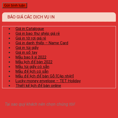
BÁO GIÁ CÁC DỊCH VỤ IN
Giá in Catalogue
Giá in bao thư ghép giá rẻ
Giá in tờ rơi giá rẻ
Giá in danh thiếp – Name Card
Giá in túi giấy
Giá in sổ tay
Mẫu bao lì xì 2022
Mẫu lịch để bàn 2022
Mẫu túi giấy có sẵn
Mẫu đế lịch có sẵn
Mẫu đế lịch để bàn Gỗ [Cập nhật]
Lucky money envelope – TET Holiday
Thiết kế lịch để bàn online
Tại sao quý khách nên chọn chúng tôi!