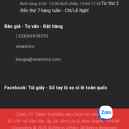
Từ thứ 2
Buổi sáng: 8:00 - 12:00 Buổi chiều: 13:00-17:00
đến thứ 7 hàng tuần - CN/Lễ Nghĩ.
Báo giá - Tư vấn - Đặt hàng
( 028)66858292
vinanetco
baogia@vinanetco.com
Facebook:
Túi giấy - Sổ tay lò xo sỉ lẻ toàn quốc
CÔNG TY TNHH THƯƠNG MẠI DỊCH VỤ VINANETCO
B11/9Y Võ Văn Vân, Ấp 2A, Vĩnh Lộc B, Bình Chánh, TPHCM .
Copyrights © 2020 Xưởng in offset. All Rights Reserved.