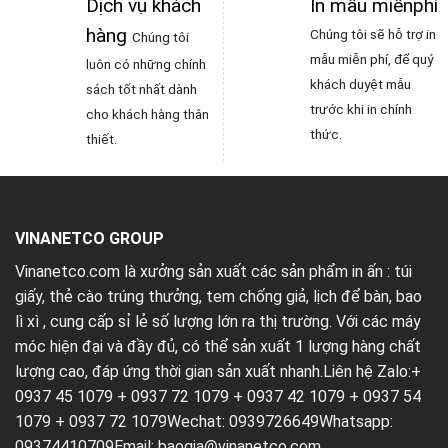
Dịch vụ khách
In mẫu miễnphí
hàng
Chúng tôi sẽ hỗ trợ in
Chúng tôi
mẫu miễn phí, để quý
luôn có những chính
khách duyệt mẫu
sách tốt nhất dành
trước khi in chính
cho khách hàng thân
thức.
thiết.
VINANETCO GROUP
Vinanetco.com là xưởng sản xuất các sản phẩm in ấn :
túi
giấy
,
thẻ cào trúng thưởng
,
tem chống giả
,
lịch để bàn
,
bao
lì xì
, cung cấp sỉ lẻ số lượng lớn ra thị trường. Với các máy
móc hiện đại và đầy đủ, có thể sản xuất 1 lượng hàng chất
lượng cao, đáp ứng thời gian sản xuất nhanh.Liên hệ Zalo:+
0937 45 1079 + 0937 72 1079 + 0937 42 1079 + 0937 54
1079 + 0937 72 1079Wechat: 0939726649Whatsapp:
09374410709Email:
baogia@vinanetco.com