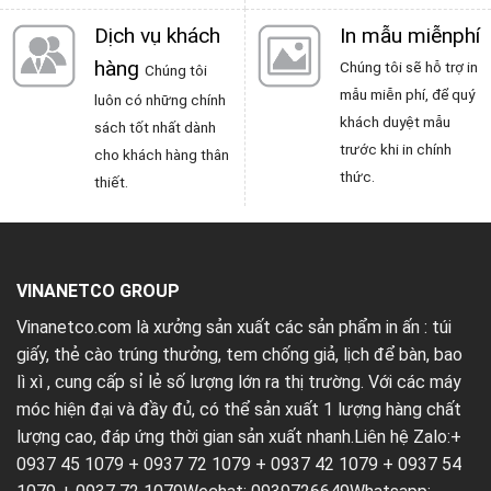
Dịch vụ khách
In mẫu miễnphí
hàng
Chúng tôi sẽ hỗ trợ in
Chúng tôi
mẫu miễn phí, để quý
luôn có những chính
khách duyệt mẫu
sách tốt nhất dành
trước khi in chính
cho khách hàng thân
thức.
thiết.
VINANETCO GROUP
Vinanetco.com là xưởng sản xuất các sản phẩm in ấn :
túi
giấy
,
thẻ cào trúng thưởng
,
tem chống giả
,
lịch để bàn
,
bao
lì xì
, cung cấp sỉ lẻ số lượng lớn ra thị trường. Với các máy
móc hiện đại và đầy đủ, có thể sản xuất 1 lượng hàng chất
lượng cao, đáp ứng thời gian sản xuất nhanh.Liên hệ Zalo:+
0937 45 1079 + 0937 72 1079 + 0937 42 1079 + 0937 54