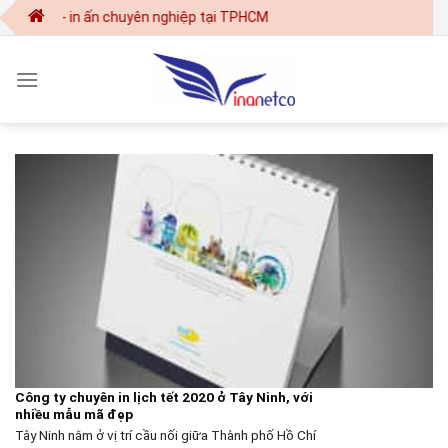
Skip
ết kế - in ấn chuyên nghiệp tại TPHCM
to
content
Công ty chuyên in lịch tết 2020 ở Tây Ninh, với
nhiều mẫu mã đẹp
Tây Ninh nằm ở vị trí cầu nối giữa Thành phố Hồ Chí