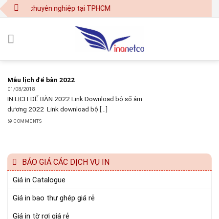
Skip
 - in ấn chuyên nghiệp tại TPHCM
to
content
Mẫu lịch để bàn 2022
01/08/2018
IN LỊCH ĐỂ BÀN 2022 Link Download bộ số âm
dương 2022 Link download bộ [...]
69 COMMENTS
BÁO GIÁ CÁC DỊCH VỤ IN
Giá in Catalogue
Giá in bao thư ghép giá rẻ
Giá in tờ rơi giá rẻ