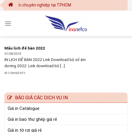
Skip
 kế - in ấn chuyên nghiệp tại TPHCM
to
content
Mẫu lịch để bàn 2022
01/08/2018
IN LỊCH ĐỂ BÀN 2022 Link Download bộ số âm
dương 2022 Link download bộ [...]
69 COMMENTS
BÁO GIÁ CÁC DỊCH VỤ IN
Giá in Catalogue
Giá in bao thư ghép giá rẻ
Giá in tờ rơi giá rẻ