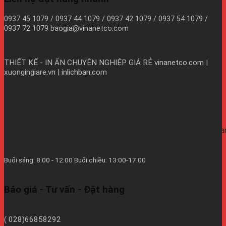
0937 45 1079 / 0937 44 1079 / 0937 42 1079 / 0937 54 1079 /
0937 72 1079 baogia@vinanetco.com
THIẾT KẾ - IN ẤN CHUYÊN NGHIỆP GIÁ RẺ
vinanetco.com |
xuongingiare.vn | inlichban.com
B11/9Y Võ Văn Vân, Ấp 2A, Vĩnh Lộc B, Bình Chánh, TPHCM
https://vinanetco.com/https://xuongingiare.vn/https://inlichb
Từ thứ 2 đến thứ 7
Buổi sáng: 8:00 - 12:00 Buổi chiều: 13:00-17:00
hàng tuần - CN/Lễ Nghĩ.
Báo giá - Tư vấn - Đặt hàng
( 028)66858292