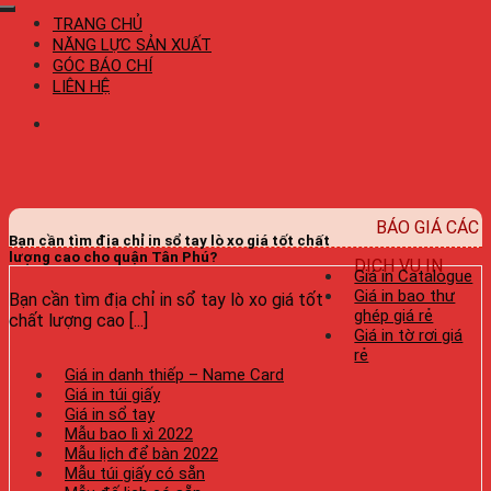
TRANG CHỦ
NĂNG LỰC SẢN XUẤT
GÓC BÁO CHÍ
LIÊN HỆ
BÁO GIÁ CÁC
Bạn cần tìm địa chỉ in sổ tay lò xo giá tốt chất
lượng cao cho quận Tân Phú?
DỊCH VỤ IN
Giá in Catalogue
Giá in bao thư
Bạn cần tìm địa chỉ in sổ tay lò xo giá tốt
ghép giá rẻ
chất lượng cao [...]
Giá in tờ rơi giá
rẻ
Giá in danh thiếp – Name Card
Giá in túi giấy
Giá in sổ tay
Mẫu bao lì xì 2022
Mẫu lịch để bàn 2022
Mẫu túi giấy có sẵn