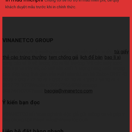
khách duyệt mẫu trước khi in chính thức.
VINANETCO GROUP
Vinanetco.com là xưởng sản xuất các sản phẩm in ấn :
túi giấy
,
thẻ cào trúng thưởng
,
tem chống giả
,
lịch để bàn
,
bao lì xì
,
cung cấp sỉ lẻ số lượng lớn ra thị trường. Với các máy móc
hiện đại và đầy đủ, có thể sản xuất 1 lượng hàng chất lượng
cao, đáp ứng thời gian sản xuất nhanh.Liên hệ Zalo:+ 0937 45
1079 + 0937 72 1079 + 0937 42 1079 + 0937 54 1079 +
0937 72 1079Wechat: 0939726649Whatsapp:
09374410709Email:
baogia@vinanetco.com
Ý kiến bạn đọc
VINANETCO rất hoan nghênh độc giả gửi thông tin và góp ý
cho chúng tôi! Email: info@vinanetco.com
Liên hệ đặt hàng nhanh