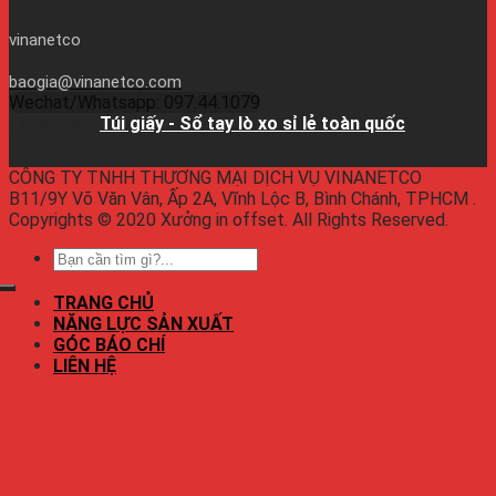
vinanetco
baogia@vinanetco.com
Wechat/Whatsapp: 097.44.1079
Facebook:
Túi giấy - Sổ tay lò xo sỉ lẻ toàn quốc
CÔNG TY TNHH THƯƠNG MẠI DỊCH VỤ VINANETCO
B11/9Y Võ Văn Vân, Ấp 2A, Vĩnh Lộc B, Bình Chánh, TPHCM .
Copyrights © 2020 Xưởng in offset. All Rights Reserved.
TRANG CHỦ
NĂNG LỰC SẢN XUẤT
GÓC BÁO CHÍ
LIÊN HỆ