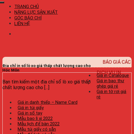
TRANG CHỦ
NĂNG LỰC SẢN XUẤT
GÓC BÁO CHÍ
LIÊN HỆ
BÁO GIÁ CÁC
Địa chỉ in sổ lò xo giá thấp chất lượng cao cho
Hóc Môn
DỊCH VỤ IN
Giá in Catalogue
Giá in bao thư
Bạn tìm kiếm một địa chỉ sổ lò xo giá thấp
ghép giá rẻ
chất lượng cao cho [...]
Giá in tờ rơi giá
rẻ
Giá in danh thiếp – Name Card
Giá in túi giấy
Giá in sổ tay
Mẫu bao lì xì 2022
Mẫu lịch để bàn 2022
Mẫu túi giấy có sẵn