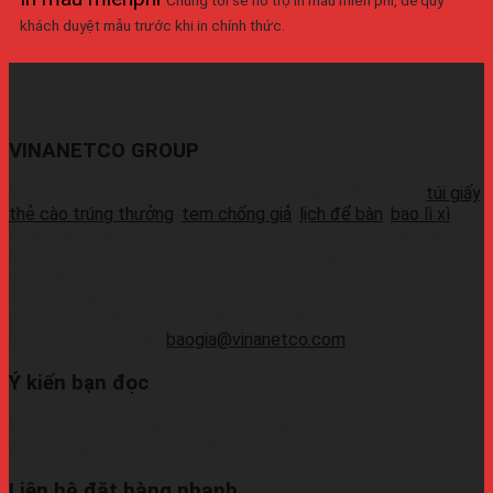
khách duyệt mẫu trước khi in chính thức.
VINANETCO GROUP
Vinanetco.com là xưởng sản xuất các sản phẩm in ấn :
túi giấy
,
thẻ cào trúng thưởng
,
tem chống giả
,
lịch để bàn
,
bao lì xì
,
cung cấp sỉ lẻ số lượng lớn ra thị trường. Với các máy móc
hiện đại và đầy đủ, có thể sản xuất 1 lượng hàng chất lượng
cao, đáp ứng thời gian sản xuất nhanh.Liên hệ Zalo:+ 0937 45
1079 + 0937 72 1079 + 0937 42 1079 + 0937 54 1079 +
0937 72 1079Wechat: 0939726649Whatsapp:
09374410709Email:
baogia@vinanetco.com
Ý kiến bạn đọc
VINANETCO rất hoan nghênh độc giả gửi thông tin và góp ý
cho chúng tôi! Email: info@vinanetco.com
Liên hệ đặt hàng nhanh