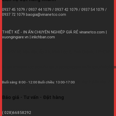
0937 45 1079 / 0937 44 1079 / 0937 42 1079 / 0937 54 1079 /
0937 72 1079 baogia@vinanetco.com
THIẾT KẾ - IN ẤN CHUYÊN NGHIỆP GIÁ RẺ
vinanetco.com |
xuongingiare.vn | inlichban.com
B11/9Y Võ Văn Vân, Ấp 2A, Vĩnh Lộc B, Bình Chánh, TPHCM
https://vinanetco.com/https://xuongingiare.vn/https://inlichb
Từ thứ 2 đến thứ 7
Buổi sáng: 8:00 - 12:00 Buổi chiều: 13:00-17:00
hàng tuần - CN/Lễ Nghĩ.
Báo giá - Tư vấn - Đặt hàng
( 028)66858292