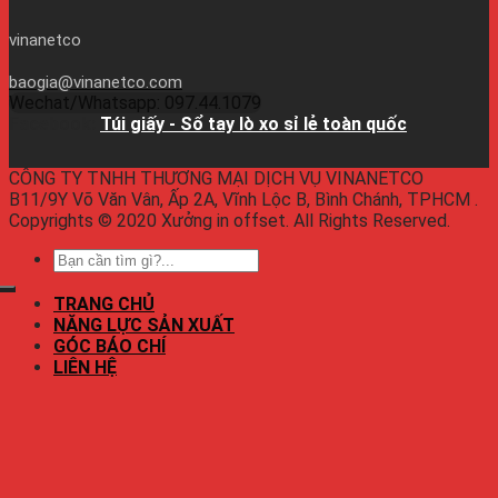
vinanetco
baogia@vinanetco.com
Wechat/Whatsapp: 097.44.1079
Facebook:
Túi giấy - Sổ tay lò xo sỉ lẻ toàn quốc
CÔNG TY TNHH THƯƠNG MẠI DỊCH VỤ VINANETCO
B11/9Y Võ Văn Vân, Ấp 2A, Vĩnh Lộc B, Bình Chánh, TPHCM .
Copyrights © 2020 Xưởng in offset. All Rights Reserved.
TRANG CHỦ
NĂNG LỰC SẢN XUẤT
GÓC BÁO CHÍ
LIÊN HỆ