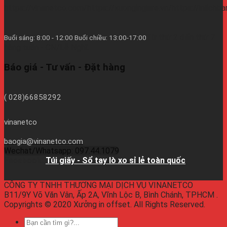
https://vinanetco.com/https://xuongingiare.vn/https://inlichb
Từ thứ 2 đến thứ 7
Buổi sáng: 8:00 - 12:00 Buổi chiều: 13:00-17:00
hàng tuần - CN/Lễ Nghĩ.
Báo giá - Tư vấn - Đặt hàng
( 028)66858292
vinanetco
baogia@vinanetco.com
Wechat/Whatsapp: 097.44.1079
Facebook:
Túi giấy - Sổ tay lò xo sỉ lẻ toàn quốc
CÔNG TY TNHH THƯƠNG MẠI DỊCH VỤ VINANETCO
B11/9Y Võ Văn Vân, Ấp 2A, Vĩnh Lộc B, Bình Chánh, TPHCM .
Copyrights © 2020 Xưởng in offset. All Rights Reserved.