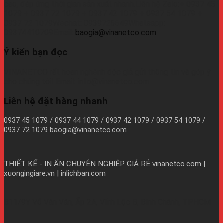
cao, đáp ứng thời gian sản xuất nhanh.Liên hệ Zalo:+ 0937 45
1079 + 0937 72 1079 + 0937 42 1079 + 0937 54 1079 +
0937 72 1079Wechat: 0939726649Whatsapp:
09374410709Email:
baogia@vinanetco.com
Ý kiến bạn đọc
VINANETCO rất hoan nghênh độc giả gửi thông tin và góp ý
cho chúng tôi! Email: info@vinanetco.com
Liên hệ đặt hàng nhanh
0937 45 1079 / 0937 44 1079 / 0937 42 1079 / 0937 54 1079 /
0937 72 1079 baogia@vinanetco.com
THIẾT KẾ - IN ẤN CHUYÊN NGHIỆP GIÁ RẺ
vinanetco.com |
xuongingiare.vn | inlichban.com
B11/9Y Võ Văn Vân, Ấp 2A, Vĩnh Lộc B, Bình Chánh, TPHCM