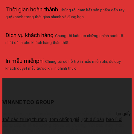
Thời gian hoàn thành
Chúng tôi cam kết sản phẩm đến tay
quý khách trong thời gian nhanh và đúng hẹn
Dịch vụ khách hàng
Chúng tôi luôn có những chính sách tốt
nhất dành cho khách hàng thân thiết.
In mẫu miễnphí
Chúng tôi sẽ hỗ trợ in mẫu miễn phí, để quý
khách duyệt mẫu trước khi in chính thức.
VINANETCO GROUP
Vinanetco.com là xưởng sản xuất các sản phẩm in ấn :
túi giấy
,
thẻ cào trúng thưởng
,
tem chống giả
,
lịch để bàn
,
bao lì xì
,
cung cấp sỉ lẻ số lượng lớn ra thị trường. Với các máy móc
hiện đại và đầy đủ, có thể sản xuất 1 lượng hàng chất lượng