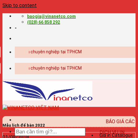
Skip to content
baogia@vinanetco.com
(028) 66 858 292
-
iết kế - in ấn chuyên nghiệp tại TPHCM
iết kế - in ấn chuyên nghiệp tại TPHCM
BÁO GIÁ CÁC
Mẫu lịch để bàn 2022
DỊCH VỤ IN
Giá in Catalogue
01/08/2018