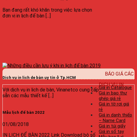
Bạn đang rất khó khăn trong việc lựa chọn
đơn vị in lịch để bàn [...]
BÁO GIÁ CÁC
Dịch vụ in lich de bàn uy tín ở Tp.HCM
DỊCH VỤ IN
Giá in Catalogue
Với dịch vụ in lich de bàn, Vinanetco cung cấp
Giá in bao thư
sẵn các mẫu thiết kế [...]
ghép giá rẻ
Giá in tờ rơi giá
rẻ
Mẫu lịch để bàn 2022
Giá in danh thiếp
– Name Card
01/08/2018
Giá in túi giấy
Giá in sổ tay
IN LỊCH ĐỂ BÀN 2022 Link Download bộ số