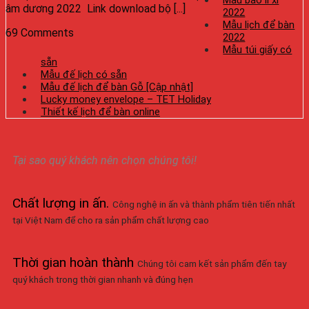
Mẫu bao lì xì
âm dương 2022 Link download bộ [...]
2022
Mẫu lịch để bàn
69 Comments
2022
Mẫu túi giấy có
sẵn
Mẫu đế lịch có sẵn
Mẫu đế lịch để bàn Gỗ [Cập nhật]
Lucky money envelope – TET Holiday
Thiết kế lịch để bàn online
Tại sao quý khách nên chọn chúng tôi!
Chất lượng in ấn
.
Công nghệ in ấn và thành phẩm tiên tiến nhất
tại Việt Nam để cho ra sản phẩm chất lượng cao
Thời gian hoàn thành
Chúng tôi cam kết sản phẩm đến tay
quý khách trong thời gian nhanh và đúng hẹn