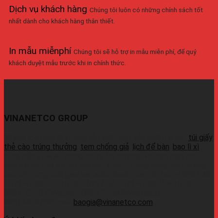
Dịch vụ khách hàng
Chúng tôi luôn có những chính sách tốt
nhất dành cho khách hàng thân thiết.
In mẫu miễnphí
Chúng tôi sẽ hỗ trợ in mẫu miễn phí, để quý
khách duyệt mẫu trước khi in chính thức.
VINANETCO GROUP
Vinanetco.com là xưởng sản xuất các sản phẩm in ấn :
túi giấy
,
thẻ cào trúng thưởng
,
tem chống giả
,
lịch để bàn
,
bao lì xì
,
cung cấp sỉ lẻ số lượng lớn ra thị trường. Với các máy móc
hiện đại và đầy đủ, có thể sản xuất 1 lượng hàng chất lượng
cao, đáp ứng thời gian sản xuất nhanh.Liên hệ Zalo:+ 0937 45
1079 + 0937 72 1079 + 0937 42 1079 + 0937 54 1079 +
0937 72 1079Wechat: 0939726649Whatsapp:
09374410709Email:
baogia@vinanetco.com