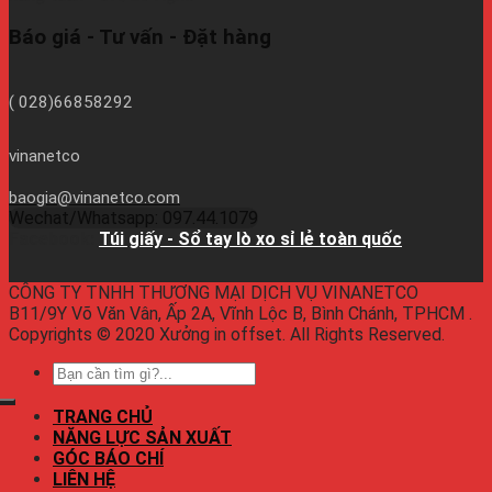
Báo giá - Tư vấn - Đặt hàng
( 028)66858292
vinanetco
baogia@vinanetco.com
Wechat/Whatsapp: 097.44.1079
Facebook:
Túi giấy - Sổ tay lò xo sỉ lẻ toàn quốc
CÔNG TY TNHH THƯƠNG MẠI DỊCH VỤ VINANETCO
B11/9Y Võ Văn Vân, Ấp 2A, Vĩnh Lộc B, Bình Chánh, TPHCM .
Copyrights © 2020 Xưởng in offset. All Rights Reserved.
TRANG CHỦ
NĂNG LỰC SẢN XUẤT
GÓC BÁO CHÍ
LIÊN HỆ