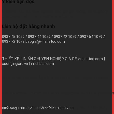
Ý kiến bạn đọc
VINANETCO rất hoan nghênh độc giả gửi thông tin và góp ý
cho chúng tôi! Email: info@vinanetco.com
Liên hệ đặt hàng nhanh
0937 45 1079 / 0937 44 1079 / 0937 42 1079 / 0937 54 1079 /
0937 72 1079 baogia@vinanetco.com
THIẾT KẾ - IN ẤN CHUYÊN NGHIỆP GIÁ RẺ
vinanetco.com |
xuongingiare.vn | inlichban.com
B11/9Y Võ Văn Vân, Ấp 2A, Vĩnh Lộc B, Bình Chánh, TPHCM
https://vinanetco.com/https://xuongingiare.vn/https://inlichb
Từ thứ 2 đến thứ 7
Buổi sáng: 8:00 - 12:00 Buổi chiều: 13:00-17:00
hàng tuần - CN/Lễ Nghĩ.