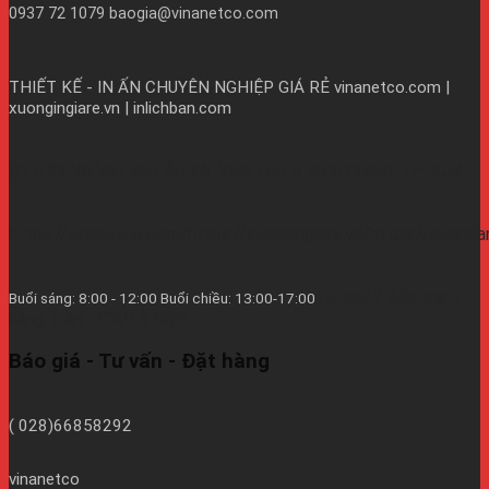
0937 72 1079 baogia@vinanetco.com
THIẾT KẾ - IN ẤN CHUYÊN NGHIỆP GIÁ RẺ
vinanetco.com |
xuongingiare.vn | inlichban.com
B11/9Y Võ Văn Vân, Ấp 2A, Vĩnh Lộc B, Bình Chánh, TPHCM
https://vinanetco.com/https://xuongingiare.vn/https://inlichb
Từ thứ 2 đến thứ 7
Buổi sáng: 8:00 - 12:00 Buổi chiều: 13:00-17:00
hàng tuần - CN/Lễ Nghĩ.
Báo giá - Tư vấn - Đặt hàng
( 028)66858292
vinanetco