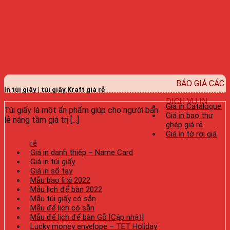
BÁO GIÁ CÁC
In túi giấy | túi giấy Kraft giá rẻ
DỊCH VỤ IN
Giá in Catalogue
Túi giấy là một ấn phẩm giúp cho người bán
Giá in bao thư
lẻ nâng tầm giá trị [...]
ghép giá rẻ
Giá in tờ rơi giá
rẻ
Giá in danh thiếp – Name Card
Giá in túi giấy
Giá in sổ tay
Mẫu bao lì xì 2022
Mẫu lịch để bàn 2022
Mẫu túi giấy có sẵn
Mẫu đế lịch có sẵn
Mẫu đế lịch để bàn Gỗ [Cập nhật]
Lucky money envelope – TET Holiday