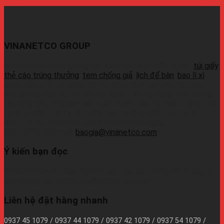
VINANETCO GROUP
Vinanetco.com là xưởng sản xuất các sản phẩm in ấn :
túi giấy
,
thẻ cào trúng thưởng
,
tem chống giả
,
lịch để bàn
,
bao lì xì
,
cung cấp sỉ lẻ số lượng lớn ra thị trường. Với các máy móc
hiện đại và đầy đủ, có thể sản xuất 1 lượng hàng chất lượng
cao, đáp ứng thời gian sản xuất nhanh.Liên hệ Zalo:+ 0937 45
1079 + 0937 72 1079 + 0937 42 1079 + 0937 54 1079 +
0937 72 1079Wechat: 0939726649Whatsapp:
09374410709Email:
baogia@vinanetco.com
Ý kiến bạn đọc
VINANETCO rất hoan nghênh độc giả gửi thông tin và góp ý
cho chúng tôi! Email: info@vinanetco.com
Liên hệ đặt hàng nhanh
0937 45 1079 / 0937 44 1079 / 0937 42 1079 / 0937 54 1079 /