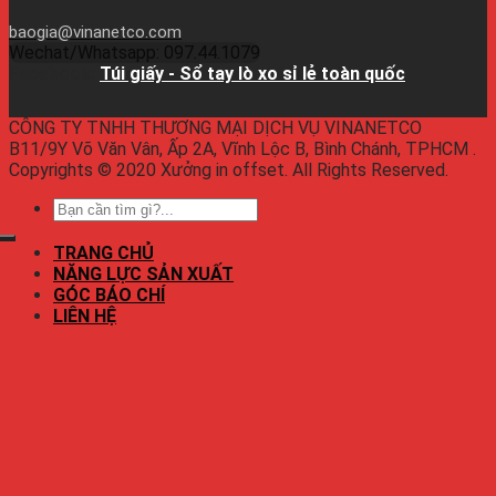
baogia@vinanetco.com
Wechat/Whatsapp: 097.44.1079
Facebook:
Túi giấy - Sổ tay lò xo sỉ lẻ toàn quốc
CÔNG TY TNHH THƯƠNG MẠI DỊCH VỤ VINANETCO
B11/9Y Võ Văn Vân, Ấp 2A, Vĩnh Lộc B, Bình Chánh, TPHCM .
Copyrights © 2020 Xưởng in offset. All Rights Reserved.
TRANG CHỦ
NĂNG LỰC SẢN XUẤT
GÓC BÁO CHÍ
LIÊN HỆ