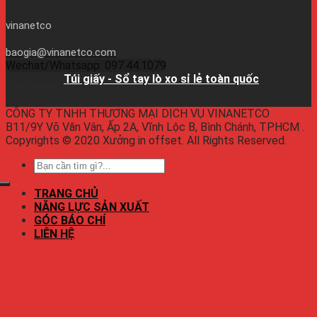
vinanetco
baogia@vinanetco.com
Wechat/Whatsapp: 097.44.1079
Facebook:
Túi giấy - Sổ tay lò xo sỉ lẻ toàn quốc
CÔNG TY TNHH THƯƠNG MẠI DỊCH VỤ VINANETCO
B11/9Y Võ Văn Vân, Ấp 2A, Vĩnh Lộc B, Bình Chánh, TPHCM .
Copyrights © 2020 Xưởng in offset. All Rights Reserved.
TRANG CHỦ
NĂNG LỰC SẢN XUẤT
GÓC BÁO CHÍ
LIÊN HỆ