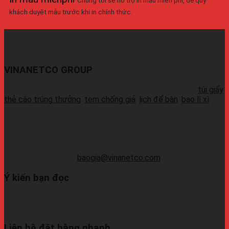
khách duyệt mẫu trước khi in chính thức.
VINANETCO GROUP
Vinanetco.com là xưởng sản xuất các sản phẩm in ấn :
túi giấy
,
thẻ cào trúng thưởng
,
tem chống giả
,
lịch để bàn
,
bao lì xì
,
cung cấp sỉ lẻ số lượng lớn ra thị trường. Với các máy móc
hiện đại và đầy đủ, có thể sản xuất 1 lượng hàng chất lượng
cao, đáp ứng thời gian sản xuất nhanh.Liên hệ Zalo:+ 0937 45
1079 + 0937 72 1079 + 0937 42 1079 + 0937 54 1079 +
0937 72 1079Wechat: 0939726649Whatsapp:
09374410709Email:
baogia@vinanetco.com
Ý kiến bạn đọc
VINANETCO rất hoan nghênh độc giả gửi thông tin và góp ý
cho chúng tôi! Email: info@vinanetco.com
Liên hệ đặt hàng nhanh