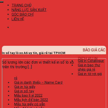
TRANG CHỦ
NĂNG LỰC SẢN XUẤT
GÓC BÁO CHÍ
LIÊN HỆ
BÁO GIÁ CÁC
In sổ tay lò xo A6 uy tín, giá rẻ tại TPHCM
DỊCH VỤ IN
Giá in Catalogue
Số lượng lớn các đơn vị thiết kế in sổ lò xo
Giá in bao thư
trên thị trường [...]
ghép giá rẻ
Giá in tờ rơi giá
rẻ
Giá in danh thiếp – Name Card
Giá in túi giấy
Giá in sổ tay
Mẫu bao lì xì 2022
Mẫu lịch để bàn 2022
Mẫu túi giấy có sẵn