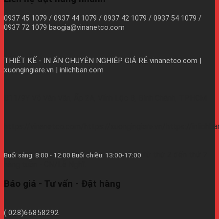
0937 45 1079 / 0937 44 1079 / 0937 42 1079 / 0937 54 1079 /
0937 72 1079 baogia@vinanetco.com
THIẾT KẾ - IN ẤN CHUYÊN NGHIỆP GIÁ RẺ
vinanetco.com |
xuongingiare.vn | inlichban.com
B11/9Y Võ Văn Vân, Ấp 2A, Vĩnh Lộc B, Bình Chánh, TPHCM
https://vinanetco.com/https://xuongingiare.vn/https://inlichb
Từ thứ 2 đến thứ 7
Buổi sáng: 8:00 - 12:00 Buổi chiều: 13:00-17:00
hàng tuần - CN/Lễ Nghĩ.
Báo giá - Tư vấn - Đặt hàng
( 028)66858292