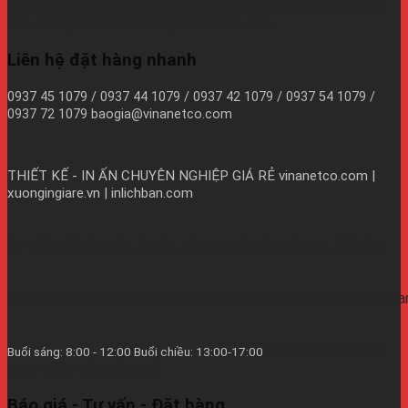
VINANETCO rất hoan nghênh độc giả gửi thông tin và góp ý
cho chúng tôi! Email: info@vinanetco.com
Liên hệ đặt hàng nhanh
0937 45 1079 / 0937 44 1079 / 0937 42 1079 / 0937 54 1079 /
0937 72 1079 baogia@vinanetco.com
THIẾT KẾ - IN ẤN CHUYÊN NGHIỆP GIÁ RẺ
vinanetco.com |
xuongingiare.vn | inlichban.com
B11/9Y Võ Văn Vân, Ấp 2A, Vĩnh Lộc B, Bình Chánh, TPHCM
https://vinanetco.com/https://xuongingiare.vn/https://inlichb
Từ thứ 2 đến thứ 7
Buổi sáng: 8:00 - 12:00 Buổi chiều: 13:00-17:00
hàng tuần - CN/Lễ Nghĩ.
Báo giá - Tư vấn - Đặt hàng