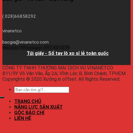
( 028)66858292
vinanetco
baogia@vinanetco.com
Wechat/Whatsapp: 097.44.1079
Facebook:
Túi giấy - Sổ tay lò xo sỉ lẻ toàn quốc
CÔNG TY TNHH THƯƠNG MẠI DỊCH VỤ VINANETCO
B11/9Y Võ Văn Vân, Ấp 2A, Vĩnh Lộc B, Bình Chánh, TPHCM .
Copyrights © 2020 Xưởng in offset. All Rights Reserved.
TRANG CHỦ
NĂNG LỰC SẢN XUẤT
GÓC BÁO CHÍ
LIÊN HỆ