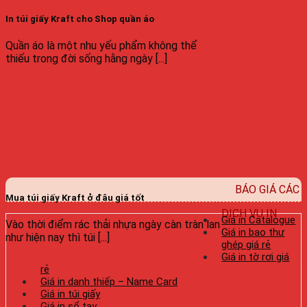
In túi giấy Kraft cho Shop quần áo
Quần áo là một nhu yếu phẩm không thể
thiếu trong đời sống hằng ngày [...]
BÁO GIÁ CÁC
Mua túi giấy Kraft ở đâu giá tốt
DỊCH VỤ IN
Giá in Catalogue
Vào thời điểm rác thải nhựa ngày càn tràn lan
Giá in bao thư
như hiện nay thì túi [...]
ghép giá rẻ
Giá in tờ rơi giá
rẻ
Giá in danh thiếp – Name Card
Giá in túi giấy
Giá in sổ tay