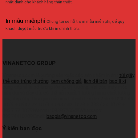
nhất dành cho khách hàng thân thiết.
In mẫu miễnphí
Chúng tôi sẽ hỗ trợ in mẫu miễn phí, để quý
khách duyệt mẫu trước khi in chính thức.
VINANETCO GROUP
Vinanetco.com là xưởng sản xuất các sản phẩm in ấn :
túi giấy
,
thẻ cào trúng thưởng
,
tem chống giả
,
lịch để bàn
,
bao lì xì
,
cung cấp sỉ lẻ số lượng lớn ra thị trường. Với các máy móc
hiện đại và đầy đủ, có thể sản xuất 1 lượng hàng chất lượng
cao, đáp ứng thời gian sản xuất nhanh.Liên hệ Zalo:+ 0937 45
1079 + 0937 72 1079 + 0937 42 1079 + 0937 54 1079 +
0937 72 1079Wechat: 0939726649Whatsapp:
09374410709Email:
baogia@vinanetco.com
Ý kiến bạn đọc